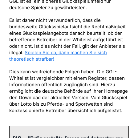
GGL ist es, ein sicheres Glücksspielumfeld für
deutsche Spieler zu gewährleisten.
Es ist daher nicht verwunderlich, dass die
bundesweite Glücksspielaufsicht die Rechtmäßigkeit
eines Glücksspielangebots danach beurteilt, ob der
betreffende Betreiber in der Whitelist aufgeführt ist
oder nicht. Ist dies nicht der Fall, gilt der Anbieter als
illegal.
Spielen Sie da, dann machen Sie sich
theoretisch strafbar!
Dies kann weitreichende Folgen haben. Die GGL-
Whitelist ist vergleichbar mit einem Register, dessen
Informationen öffentlich zugänglich sind. Hierzu
ermöglicht die deutsche Behörde auf ihrer Homepage
den Download der aktuellen Version. Vom Glücksspiel
über Lotto bis zu Pferde- und Sportwetten sind
konzessionierte Betreiber übersichtlich aufgelistet.