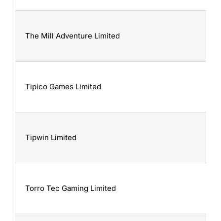
The Mill Adventure Limited
Tipico Games Limited
Tipwin Limited
Torro Tec Gaming Limited