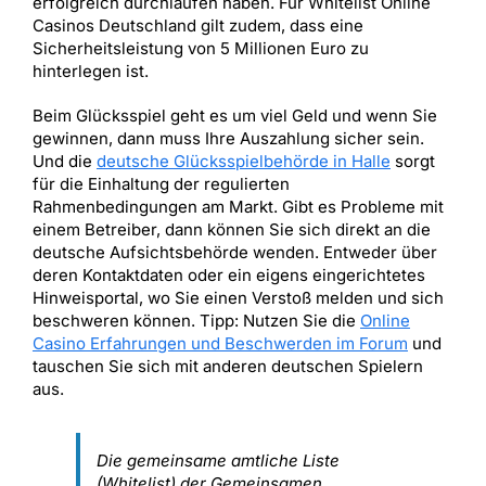
erfolgreich durchlaufen haben. Für Whitelist Online
Casinos Deutschland gilt zudem, dass eine
Sicherheitsleistung von 5 Millionen Euro zu
hinterlegen ist.
Beim Glücksspiel geht es um viel Geld und wenn Sie
gewinnen, dann muss Ihre Auszahlung sicher sein.
Und die
deutsche Glücksspielbehörde in Halle
sorgt
für die Einhaltung der regulierten
Rahmenbedingungen am Markt. Gibt es Probleme mit
einem Betreiber, dann können Sie sich direkt an die
deutsche Aufsichtsbehörde wenden. Entweder über
deren Kontaktdaten oder ein eigens eingerichtetes
Hinweisportal, wo Sie einen Verstoß melden und sich
beschweren können. Tipp: Nutzen Sie die
Online
Casino Erfahrungen und Beschwerden im Forum
und
tauschen Sie sich mit anderen deutschen Spielern
aus.
Die gemeinsame amtliche Liste
(Whitelist) der Gemeinsamen