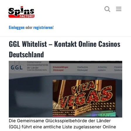
Zum
Inhalt
springen
Einloggen
oder
registrieren
!
GGL Whitelist – Kontakt Online Casinos
Deutschland
Die Gemeinsame Glücksspielbehörde der Länder
(GGL) führt eine amtliche Liste zugelassener Online