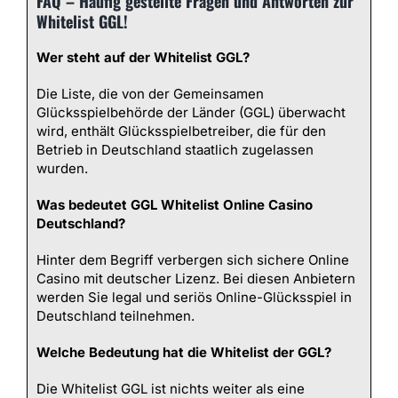
FAQ – Häufig gestellte Fragen und Antworten zur
Whitelist GGL!
Wer steht auf der Whitelist GGL?
Die Liste, die von der Gemeinsamen
Glücksspielbehörde der Länder (GGL) überwacht
wird, enthält Glücksspielbetreiber, die für den
Betrieb in Deutschland staatlich zugelassen
wurden.
Was bedeutet GGL Whitelist Online Casino
Deutschland?
Hinter dem Begriff verbergen sich sichere Online
Casino mit deutscher Lizenz. Bei diesen Anbietern
werden Sie legal und seriös Online-Glücksspiel in
Deutschland teilnehmen.
Welche Bedeutung hat die Whitelist der GGL?
Die Whitelist GGL ist nichts weiter als eine