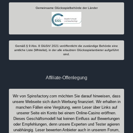
Gemeinsame Glücksspielbehörde der Länder
Gemäß § 9 Abs. 8 GlüStV 2021 veröffentlicht die zuständige Behörde eine
amtliche Liste (Whitelist), in der alle erlaubten Glücksspielanbieter aufgeführt
sind.
Affiliate-Offenlegung
Wir von Spinsfactory.com möchten Sie darauf hinweisen, dass
unsere Webseite sich durch Werbung finanziert. Wir erhalten in
manchen Fällen eine Vergütung, wenn Leser über Links auf
unserer Seite ein Konto bei einem Online-Casino eröffnen.
Dieses Geschäftsmodell hat keinen Einfluss auf Bewertungen
oder Empfehlungen, denn unsere Experten und Tester agieren
unabhängig. Leser bewerten Anbieter auch in unserem Forum,