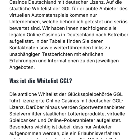
Casinos Deutschland mit deutscher Lizenz. Auf die
staatliche Whitelist der GGL für erlaubte Anbieter des
virtuellen Automatenspiels kommen nur
Unternehmen, welche behördlich getestet und seriös
bewertet sind. Wir haben Ihnen nachfolgend alle
legalen Online Casinos in Deutschland nach Betreiber
aufgelistet. In der Tabelle finden Sie deren
Kontaktdaten sowie weiterführenden Links zu
unabhängigen Testberichten mit ehrlichen
Erfahrungen und Informationen zu den jeweiligen
Angeboten.
Was ist die Whitelist GGL?
Die amtliche Whitelist der Glücksspielbehörde GGL
führt lizenzierte Online Casinos mit deutscher GGL-
Lizenz. Darüber hinaus werden Sportwettenanbieter,
Spielvermittler staatlicher Lotterieprodukte, virtuelle
Spielbanken und Online-Pokeranbieter aufgelistet.
Besonders wichtig ist dabei, dass nur Anbieter
aufgenommen werden, die ein Erlaubnisverfahren