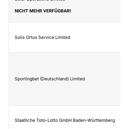
NICHT MEHR VERFÜGBAR!
Solis Ortus Service Limited
Sportingbet (Deutschland) Limited
Staatliche Toto-Lotto GmbH Baden-Württemberg