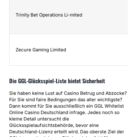
Trinity Bet Operations Li-mited
Zecure Gaming Limited
Die GGL-Glücksspiel-Liste bietet Sicherheit
Sie haben keine Lust auf Casino Betrug und Abzocke?
Für Sie sind faire Bedingungen das aller wichtigste?
Dann kommt für Sie ausschließlich ein GGL Whitelist
Online Casino Deutschland infrage. Jedes noch so
kleine Detail untersucht die
Glücksspielaufsichtsbehörde, bevor eine
Deutschland-Lizenz erteilt wird. Das oberste Ziel der