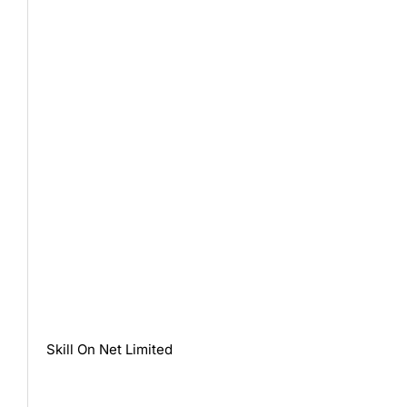
Skill On Net Limited