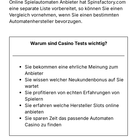
Online Spielautomaten Anbieter hat Spinsfactory.com
eine separate Liste vorbereitet, so können Sie einen
Vergleich vornehmen, wenn Sie einen bestimmten
Automatenhersteller bevorzugen.
Warum sind Casino Tests wichtig?
Sie bekommen eine ehrliche Meinung zum
Anbieter
Sie wissen welcher Neukundenbonus auf Sie
wartet
Sie profitieren von echten Erfahrungen von
Spielern
Sie erfahren welche Hersteller Slots online
anbieten
Sie sparen Zeit das passende Automaten
Casino zu finden