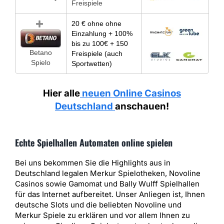
Freispiele
20 € ohne ohne
Einzahlung + 100%
bis zu 100€ + 150
Betano
Freispiele (auch
Spielo
Sportwetten)
Hier alle
neuen Online Casinos
Deutschland
anschauen!
Echte Spielhallen Automaten online spielen
Bei uns bekommen Sie die Highlights aus in
Deutschland legalen Merkur Spielotheken, Novoline
Casinos sowie Gamomat und Bally Wulff Spielhallen
für das Internet aufbereitet. Unser Anliegen ist, Ihnen
deutsche Slots und die beliebten Novoline und
Merkur Spiele zu erklären und vor allem Ihnen zu