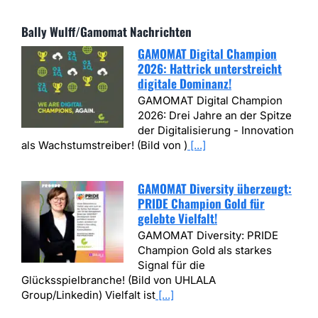
Bally Wulff/Gamomat Nachrichten
GAMOMAT Digital Champion
2026: Hattrick unterstreicht
digitale Dominanz!
GAMOMAT Digital Champion
2026: Drei Jahre an der Spitze
der Digitalisierung - Innovation
als Wachstumstreiber! (Bild von )
[...]
GAMOMAT Diversity überzeugt:
PRIDE Champion Gold für
gelebte Vielfalt!
GAMOMAT Diversity: PRIDE
Champion Gold als starkes
Signal für die
Glücksspielbranche! (Bild von UHLALA
Group/Linkedin) Vielfalt ist
[...]