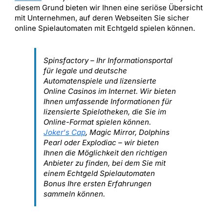
diesem Grund bieten wir Ihnen eine seriöse Übersicht
mit Unternehmen, auf deren Webseiten Sie sicher
online Spielautomaten mit Echtgeld spielen können.
Spinsfactory – Ihr Informationsportal
für legale und deutsche
Automatenspiele und lizensierte
Online Casinos im Internet. Wir bieten
Ihnen umfassende Informationen für
lizensierte Spielotheken, die Sie im
Online-Format spielen können.
Joker
‘
s Cap
, Magic Mirror, Dolphins
Pearl oder Explodiac – wir bieten
Ihnen die Möglichkeit den richtigen
Anbieter zu finden, bei dem Sie mit
einem Echtgeld Spielautomaten
Bonus Ihre ersten Erfahrungen
sammeln können.