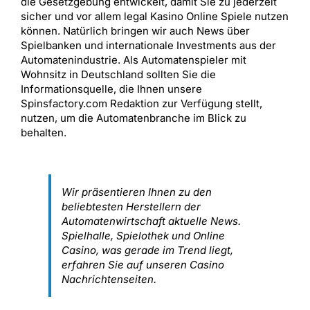
die Gesetzgebung entwickelt, damit Sie zu jederzeit
sicher und vor allem legal Kasino Online Spiele nutzen
können. Natürlich bringen wir auch News über
Spielbanken und internationale Investments aus der
Automatenindustrie. Als Automatenspieler mit
Wohnsitz in Deutschland sollten Sie die
Informationsquelle, die Ihnen unsere
Spinsfactory.com Redaktion zur Verfügung stellt,
nutzen, um die Automatenbranche im Blick zu
behalten.
Wir präsentieren Ihnen zu den
beliebtesten Herstellern der
Automatenwirtschaft aktuelle News.
Spielhalle, Spielothek und Online
Casino, was gerade im Trend liegt,
erfahren Sie auf unseren Casino
Nachrichtenseiten.