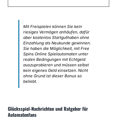
Mit Freispielen können Sie kein
riesiges Vermögen anhäufen, dafür
aber kostenlos Startguthaben ohne
Einzahlung als Neukunde gewinnen.
Sie haben die Möglichkeit, mit Free
Spins Online Spielautomaten unter
realen Bedingungen mit Echtgeld
auszuprobieren und müssen selbst
kein eigenes Geld einsetzen. Nicht
ohne Grund ist dieser Bonus so
beliebt.
Glücksspiel-Nachrichten und Ratgeber für
Automatenfans