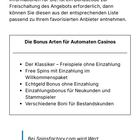
Freischaltung des Angebots erforderlich, dann
können Sie diesen aus der entsprechenden Liste
passend zu Ihrem favorisierten Anbieter entnehmen.
Die Bonus Arten für Automaten Casinos
Der Klassiker – Freispiele ohne Einzahlung
Free Spins mit Einzahlung im
Willkommenspaket
Echtgeld Bonus ohne Einzahlung
Einzahlungsbonus für Neukunden und
Stammspieler
Verschiedene Boni für Bestandskunden
Bei Spinsfactory.com wird Wert