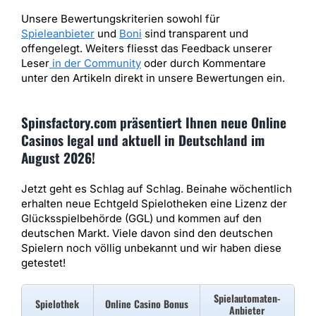
Unsere Bewertungskriterien sowohl für
Spieleanbieter
und
Boni
sind transparent und
offengelegt. Weiters fliesst das Feedback unserer
Leser
in der Community
oder durch Kommentare
unter den Artikeln direkt in unsere Bewertungen ein.
Spinsfactory.com präsentiert Ihnen neue Online
Casinos legal und aktuell in Deutschland im
August 2026!
Jetzt geht es Schlag auf Schlag. Beinahe wöchentlich
erhalten neue Echtgeld Spielotheken eine Lizenz der
Glücksspielbehörde (GGL) und kommen auf den
deutschen Markt. Viele davon sind den deutschen
Spielern noch völlig unbekannt und wir haben diese
getestet!
Spielautomaten-
Spielothek
Online Casino Bonus
Anbieter