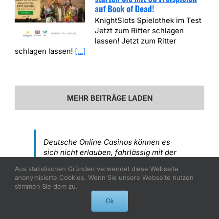
auf Book of Dead!
KnightSlots Spielothek im Test
Jetzt zum Ritter schlagen
lassen! Jetzt zum Ritter
schlagen lassen!
[...]
MEHR BEITRÄGE LADEN
Deutsche Online Casinos können es
sich nicht erlauben, fahrlässig mit der
Sicherheit umzugehen. Gleiches gilt
Aus statistischen Gründen verwendet diese Webseite
für faire Spiele mit transparenten
anonymisierte Cookies. Wenn Sie unsere Webseite nutzen
Gewinnmöglichkeiten, hierfür ist der
stimmen Sie dem zu.
wichtigste Indikator die Lizenz.
Ok
Spinsfactory.com prüft das alles für
Sie und geben Ihnen gleichzeitig