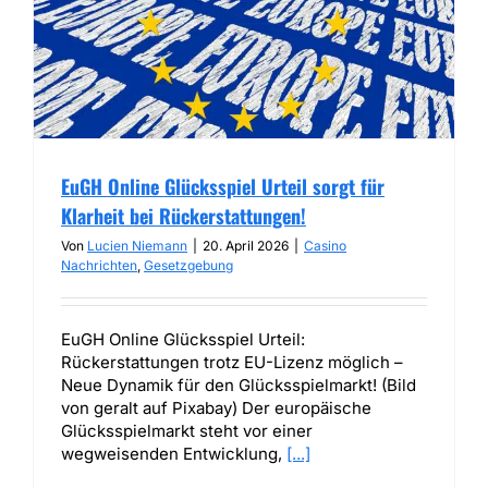
EuGH Online Glücksspiel Urteil sorgt für
Klarheit bei Rückerstattungen!
Von
Lucien Niemann
|
20. April 2026
|
Casino
Nachrichten
,
Gesetzgebung
EuGH Online Glücksspiel Urteil:
Rückerstattungen trotz EU-Lizenz möglich –
Neue Dynamik für den Glücksspielmarkt! (Bild
von geralt auf Pixabay) Der europäische
Glücksspielmarkt steht vor einer
wegweisenden Entwicklung,
[...]