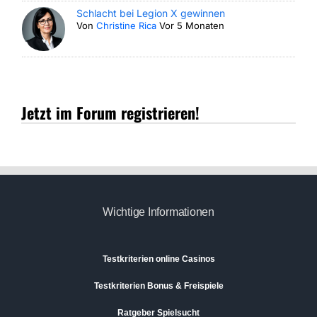
Schlacht bei Legion X gewinnen
Von
Christine Rica
Vor 5 Monaten
Jetzt im Forum registrieren!
Wichtige Informationen
Testkriterien online Casinos
Testkriterien Bonus & Freispiele
Ratgeber Spielsucht