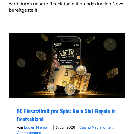
wird durch unsere Redaktion mit brandaktuellen News
bereitgestellt.
5€ Einsatzlimit pro Spin: Neue Slot-Regeln in
Deutschland
Von
Lucien Niemann
|
3. Juli 2026
|
Casino Nachrichten
,
Gesetzgebung