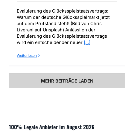
Evaluierung des Glücksspielstaatsvertrags:
Warum der deutsche Glücksspielmarkt jetzt
auf dem Prüfstand steht! (Bild von Chris
Liverani auf Unsplash) Anlässlich der
Evaluierung des Glücksspielstaatsvertrags
wird ein entscheidender neuer
[...]
Weiterlesen
MEHR BEITRÄGE LADEN
100% Legale Anbieter im August 2026