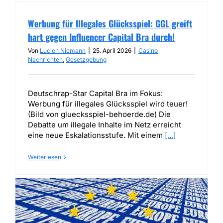
Werbung für Illegales Glücksspiel: GGL greift
hart gegen Influencer Capital Bra durch!
Von
Lucien Niemann
|
25. April 2026
|
Casino
Nachrichten
,
Gesetzgebung
Deutschrap-Star Capital Bra im Fokus:
Werbung für illegales Glücksspiel wird teuer!
(Bild von gluecksspiel-behoerde.de) Die
Debatte um illegale Inhalte im Netz erreicht
eine neue Eskalationsstufe. Mit einem
[...]
Weiterlesen