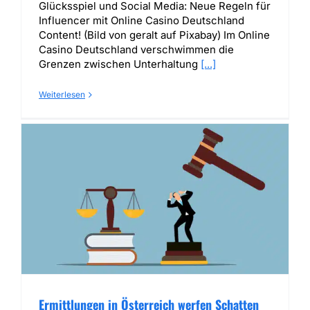
Glücksspiel und Social Media: Neue Regeln für
Influencer mit Online Casino Deutschland
Content! (Bild von geralt auf Pixabay) Im Online
Casino Deutschland verschwimmen die
Grenzen zwischen Unterhaltung
[...]
Weiterlesen
Ermittlungen in Österreich werfen Schatten