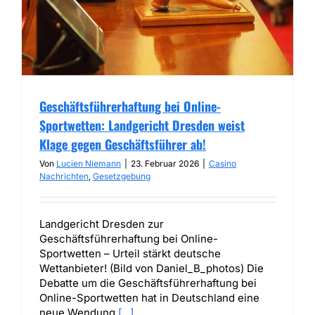
Geschäftsführerhaftung bei Online-
Sportwetten: Landgericht Dresden weist
Klage gegen Geschäftsführer ab!
Von
Lucien Niemann
|
23. Februar 2026
|
Casino
Nachrichten
,
Gesetzgebung
Landgericht Dresden zur
Geschäftsführerhaftung bei Online-
Sportwetten – Urteil stärkt deutsche
Wettanbieter! (Bild von Daniel_B_photos) Die
Debatte um die Geschäftsführerhaftung bei
Online-Sportwetten hat in Deutschland eine
neue Wendung
[...]