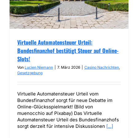
Virtuelle Automatensteuer Urteil:
Bundesfinanzhof bestätigt Steuer auf Online-
Slots!
Von
Lucien Niemann
|
7. März 2026
|
Casino Nachrichten
,
Gesetzgebung
Virtuelle Automatensteuer Urteil vom
Bundesfinanzhof sorgt für neue Debatte im
Online-Glücksspielmarkt! (Bild von
muenocchio auf Pixabay) Das Virtuelle
Automatensteuer Urteil des Bundesfinanzhofs
sorgt derzeit für intensive Diskussionen
[...]