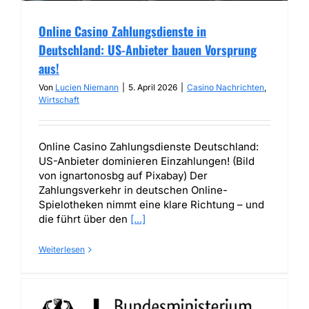
Online Casino Zahlungsdienste in
Deutschland: US-Anbieter bauen Vorsprung
aus!
Von
Lucien Niemann
|
5. April 2026
|
Casino Nachrichten
,
Wirtschaft
Online Casino Zahlungsdienste Deutschland:
US-Anbieter dominieren Einzahlungen! (Bild
von ignartonosbg auf Pixabay) Der
Zahlungsverkehr in deutschen Online-
Spielotheken nimmt eine klare Richtung – und
die führt über den
[...]
Weiterlesen