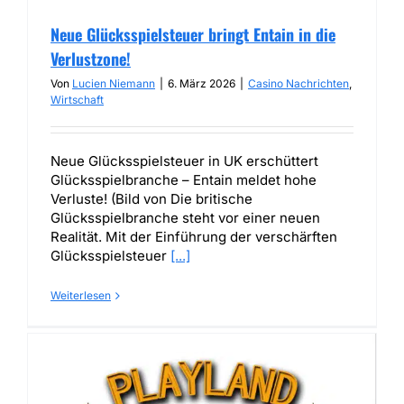
Neue Glücksspielsteuer bringt Entain in die
Verlustzone!
Von
Lucien Niemann
|
6. März 2026
|
Casino Nachrichten
,
Wirtschaft
Neue Glücksspielsteuer in UK erschüttert
Glücksspielbranche – Entain meldet hohe
Verluste! (Bild von Die britische
Glücksspielbranche steht vor einer neuen
Realität. Mit der Einführung der verschärften
Glücksspielsteuer
[...]
Weiterlesen