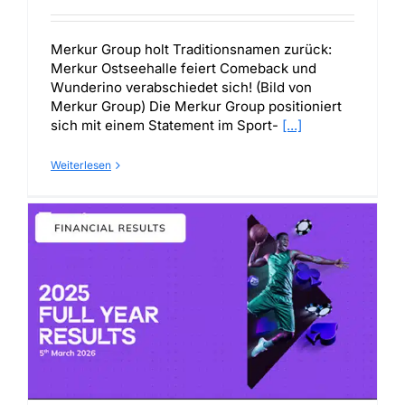
Merkur Group holt Traditionsnamen zurück:
Merkur Ostseehalle feiert Comeback und
Wunderino verabschiedet sich! (Bild von
Merkur Group) Die Merkur Group positioniert
sich mit einem Statement im Sport-
[...]
Weiterlesen