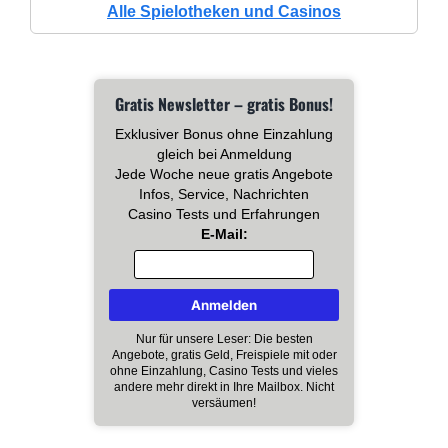
Alle Spielotheken und Casinos
Gratis Newsletter – gratis Bonus!
Exklusiver Bonus ohne Einzahlung
gleich bei Anmeldung
Jede Woche neue gratis Angebote
Infos, Service, Nachrichten
Casino Tests und Erfahrungen
E-Mail:
Nur für unsere Leser: Die besten
Angebote, gratis Geld, Freispiele mit oder
ohne Einzahlung, Casino Tests und vieles
andere mehr direkt in Ihre Mailbox. Nicht
versäumen!