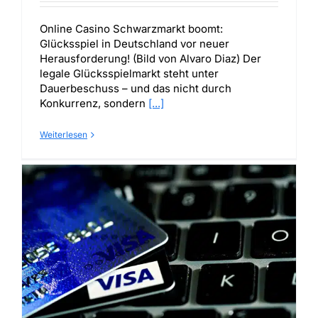
Online Casino Schwarzmarkt boomt:
Glücksspiel in Deutschland vor neuer
Herausforderung! (Bild von Alvaro Diaz) Der
legale Glücksspielmarkt steht unter
Dauerbeschuss – und das nicht durch
Konkurrenz, sondern
[...]
Weiterlesen