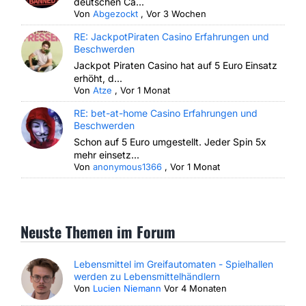
deutschen Ca...
Von
Abgezockt
,
Vor 3 Wochen
RE: JackpotPiraten Casino Erfahrungen und
Beschwerden
Jackpot Piraten Casino hat auf 5 Euro Einsatz
erhöht, d...
Von
Atze
,
Vor 1 Monat
RE: bet-at-home Casino Erfahrungen und
Beschwerden
Schon auf 5 Euro umgestellt. Jeder Spin 5x
mehr einsetz...
Von
anonymous1366
,
Vor 1 Monat
Neuste Themen im Forum
Lebensmittel im Greifautomaten - Spielhallen
werden zu Lebensmittelhändlern
Von
Lucien Niemann
Vor 4 Monaten