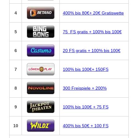
4
400% bis 80€+ 20€ Gratiswette
5
75 FS gratis + 100% bis 100€
6
20 FS gratis + 100% bis 100€
7
100% bis 100€+ 150FS
8
300 Freispiele + 200%
9
100% bis 100€ + 75 FS
10
400% bis 50€ + 100 FS