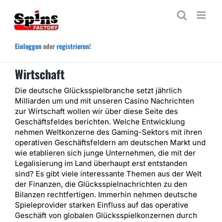
Zum
Inhalt
springen
Einloggen
oder
registrieren
!
Wirtschaft
Die deutsche Glücksspielbranche setzt jährlich
Milliarden um und mit unseren Casino Nachrichten
zur Wirtschaft wollen wir über diese Seite des
Geschäftsfeldes berichten. Welche Entwicklung
nehmen Weltkonzerne des Gaming-Sektors mit ihren
operativen Geschäftsfeldern am deutschen Markt und
wie etablieren sich junge Unternehmen, die mit der
Legalisierung im Land überhaupt erst entstanden
sind? Es gibt viele interessante Themen aus der Welt
der Finanzen, die Glücksspielnachrichten zu den
Bilanzen rechtfertigen. Immerhin nehmen deutsche
Spieleprovider starken Einfluss auf das operative
Geschäft von globalen Glücksspielkonzernen durch