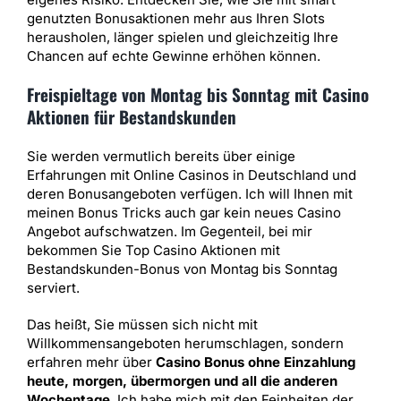
genutzten Bonusaktionen mehr aus Ihren Slots
herausholen, länger spielen und gleichzeitig Ihre
Chancen auf echte Gewinne erhöhen können.
Freispieltage von Montag bis Sonntag mit Casino
Aktionen für Bestandskunden
Sie werden vermutlich bereits über einige
Erfahrungen mit Online Casinos in Deutschland und
deren Bonusangeboten verfügen. Ich will Ihnen mit
meinen Bonus Tricks auch gar kein neues Casino
Angebot aufschwatzen. Im Gegenteil, bei mir
bekommen Sie Top Casino Aktionen mit
Bestandskunden-Bonus von Montag bis Sonntag
serviert.
Das heißt, Sie müssen sich nicht mit
Willkommensangeboten herumschlagen, sondern
erfahren mehr über
Casino Bonus ohne Einzahlung
heute, morgen, übermorgen und all die anderen
Wochentage
. Ich habe mich mit den Feinheiten der