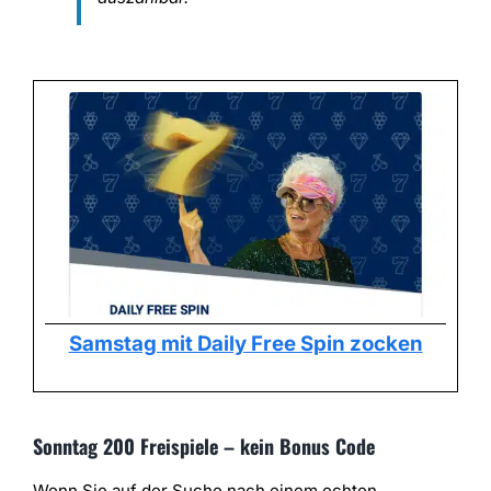
Samstag mit Daily Free Spin zocken
Sonntag 200 Freispiele – kein Bonus Code
Wenn Sie auf der Suche nach einem echten