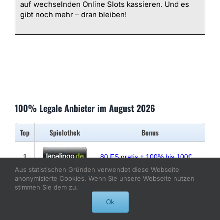
auf wechselnden Online Slots kassieren. Und es
gibt noch mehr – dran bleiben!
100% Legale Anbieter im August 2026
Top
Spielothek
Bonus
1
80 FS gratis + 100% bis 100€
Aus statistischen Gründen verwendet diese Webseite
anonymisierte Cookies. Wenn Sie unsere Webseite nutzen
2
25 FS gratis + 200% bis 100€
stimmen Sie dem zu.
Ok
3
50 FS gratis + 100 % bis 100€