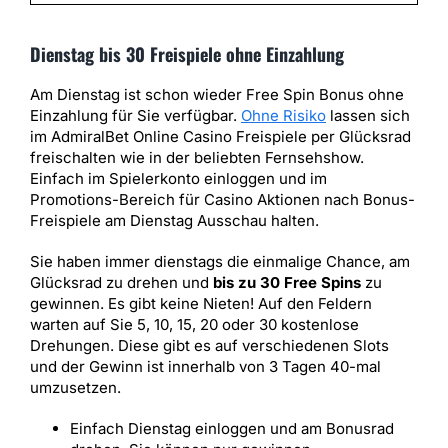
Dienstag bis 30 Freispiele ohne Einzahlung
Am Dienstag ist schon wieder Free Spin Bonus ohne
Einzahlung für Sie verfügbar.
Ohne Risiko
lassen sich
im AdmiralBet Online Casino Freispiele per Glücksrad
freischalten wie in der beliebten Fernsehshow.
Einfach im Spielerkonto einloggen und im
Promotions-Bereich für Casino Aktionen nach Bonus-
Freispiele am Dienstag Ausschau halten.
Sie haben immer dienstags die einmalige Chance, am
Glücksrad zu drehen und
bis zu 30 Free Spins
zu
gewinnen. Es gibt keine Nieten! Auf den Feldern
warten auf Sie 5, 10, 15, 20 oder 30 kostenlose
Drehungen. Diese gibt es auf verschiedenen Slots
und der Gewinn ist innerhalb von 3 Tagen 40-mal
umzusetzen.
Einfach Dienstag einloggen und am Bonusrad