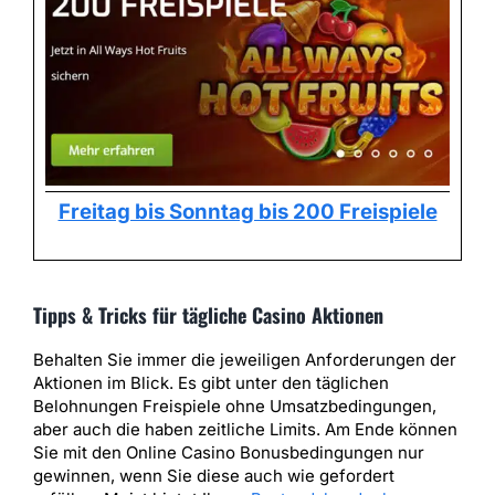
Freitag bis Sonntag bis 200 Freispiele
Tipps & Tricks für tägliche Casino Aktionen
Behalten Sie immer die jeweiligen Anforderungen der
Aktionen im Blick. Es gibt unter den täglichen
Belohnungen Freispiele ohne Umsatzbedingungen,
aber auch die haben zeitliche Limits. Am Ende können
Sie mit den Online Casino Bonusbedingungen nur
gewinnen, wenn Sie diese auch wie gefordert