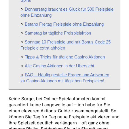
Spins
Donnerstag braucht es Glück für 500 Freispiele
ohne Einzahlung
Betano Freitag Freispiele ohne Einzahlung
Samstag ist tägliche Freispielaktion
Sonntag 10 Freispiele und mit Bonus Code 25
Freispiele extra abholen
Tipps & Tricks für tägliche Casino Aktionen
Alle Casino Aktionen in der Übersicht
FAQ – Häufig gestellte Fragen und Antworten
zu Casino Aktionen mit täglichen Freispielen!
Keine Sorge, bei Online-Spielautomaten kommt
garantiert keine Langeweile auf – ich habe für Sie
einen cleveren Aktions-Guide zusammengestellt. So
können Sie Tag für Tag neue Freispiele aktivieren und
Ihre Spielzeit deutlich verlängern – oft ganz ohne
eigenes Risiko. Entdecken Sie, wie Sie mit smart