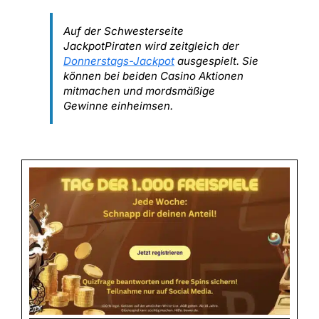
Auf der Schwesterseite
JackpotPiraten wird zeitgleich der
Donnerstags-Jackpot
ausgespielt. Sie
können bei beiden Casino Aktionen
mitmachen und mordsmäßige
Gewinne einheimsen.