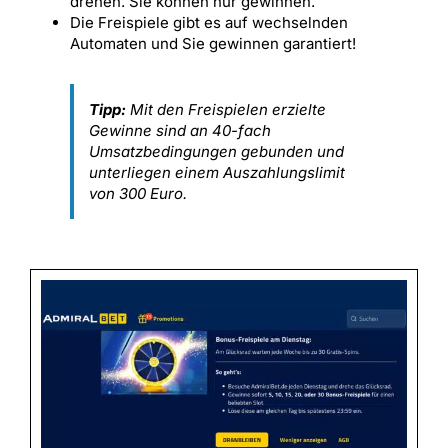
drehen. Sie können nur gewinnen.
Die Freispiele gibt es auf wechselnden
Automaten und Sie gewinnen garantiert!
Tipp:
Mit den Freispielen erzielte
Gewinne sind an 40-fach
Umsatzbedingungen gebunden und
unterliegen einem Auszahlungslimit
von 300 Euro.