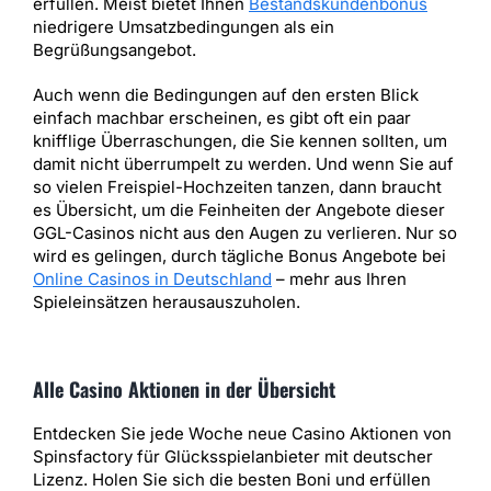
erfüllen. Meist bietet Ihnen
Bestandskundenbonus
niedrigere Umsatzbedingungen als ein
Begrüßungsangebot.
Auch wenn die Bedingungen auf den ersten Blick
einfach machbar erscheinen, es gibt oft ein paar
knifflige Überraschungen, die Sie kennen sollten, um
damit nicht überrumpelt zu werden. Und wenn Sie auf
so vielen Freispiel-Hochzeiten tanzen, dann braucht
es Übersicht, um die Feinheiten der Angebote dieser
GGL-Casinos nicht aus den Augen zu verlieren. Nur so
wird es gelingen, durch tägliche Bonus Angebote bei
Online Casinos in Deutschland
– mehr aus Ihren
Spieleinsätzen herausauszuholen.
Alle Casino Aktionen in der Übersicht
Entdecken Sie jede Woche neue Casino Aktionen von
Spinsfactory für Glücksspielanbieter mit deutscher
Lizenz. Holen Sie sich die besten Boni und erfüllen