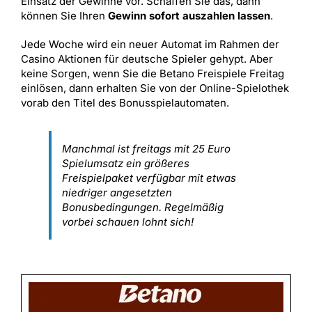
Einsatz der Gewinne vor. Schaffen Sie das, dann
können Sie Ihren
Gewinn sofort auszahlen lassen
.
Jede Woche wird ein neuer Automat im Rahmen der
Casino Aktionen für deutsche Spieler gehypt. Aber
keine Sorgen, wenn Sie die Betano Freispiele Freitag
einlösen, dann erhalten Sie von der Online-Spielothek
vorab den Titel des Bonusspielautomaten.
Manchmal ist freitags mit 25 Euro
Spielumsatz ein größeres
Freispielpaket verfügbar mit etwas
niedriger angesetzten
Bonusbedingungen. Regelmäßig
vorbei schauen lohnt sich!