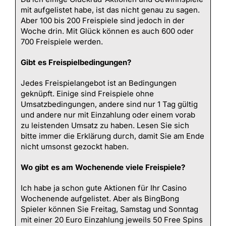
mit aufgelistet habe, ist das nicht genau zu sagen.
Aber 100 bis 200 Freispiele sind jedoch in der
Woche drin. Mit Glück können es auch 600 oder
700 Freispiele werden.
Gibt es Freispielbedingungen?
Jedes Freispielangebot ist an Bedingungen
geknüpft. Einige sind Freispiele ohne
Umsatzbedingungen, andere sind nur 1 Tag gültig
und andere nur mit Einzahlung oder einem vorab
zu leistenden Umsatz zu haben. Lesen Sie sich
bitte immer die Erklärung durch, damit Sie am Ende
nicht umsonst gezockt haben.
Wo gibt es am Wochenende viele Freispiele?
Ich habe ja schon gute Aktionen für Ihr Casino
Wochenende aufgelistet. Aber als BingBong
Spieler können Sie Freitag, Samstag und Sonntag
mit einer 20 Euro Einzahlung jeweils 50 Free Spins