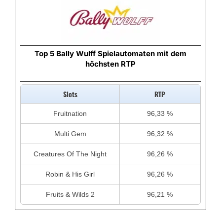
Top 5 Bally Wulff Spielautomaten mit dem
höchsten RTP
Slots
RTP
Fruitnation
96,33 %
Multi Gem
96,32 %
Creatures Of The Night
96,26 %
Robin & His Girl
96,26 %
Fruits & Wilds 2
96,21 %