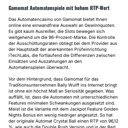
Gamomat Automatenspiele mit hohem RTP-Wert
Das Automatencasino von Gamomat bietet Ihnen
online eine einwandfreie Auswahl an Gewinnquoten.
Es gibt kaum Ausreißer, die Slots bewegen sich
weitgehend um die 96-Prozent-Marke. Die Kontrolle
der Ausschüttungsraten obliegt bei dem Provider aus
der Hauptstadt der anerkannten Prüfeinrichtung
iTechLabs, die fortlaufend die Differenzen zwischen
Einsätzen und Auszahlungen an den
Automatenspielen überwacht.
Vor dem Hintergrund, dass Gamomat für das
Traditionsunternehmen Bally Wulff ins Internet bringt
ist ohne ein höchst Maß an Seriosität gegeben. Was
auffällt, ist, dass die Automaten mit unterschiedlichen
Features minimalen Schwankungen ausgesetzt sind.
Meist ist die Variante mit dem Jackpot Feature Golden
Nights Bonus ein wenig niedriger angesetzt. So hat
der originale Automat Crystal Ball einen RTP von 96,12
%, wie auch die Double Rush Version und in der Red