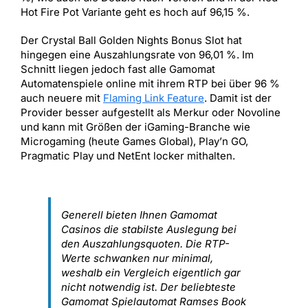
Hot Fire Pot Variante geht es hoch auf 96,15 %.
Der Crystal Ball Golden Nights Bonus Slot hat
hingegen eine Auszahlungsrate von 96,01 %. Im
Schnitt liegen jedoch fast alle Gamomat
Automatenspiele online mit ihrem RTP bei über 96 %
auch neuere mit
Flaming Link Feature
. Damit ist der
Provider besser aufgestellt als Merkur oder Novoline
und kann mit Größen der iGaming-Branche wie
Microgaming (heute Games Global), Play’n GO,
Pragmatic Play und NetEnt locker mithalten.
Generell bieten Ihnen Gamomat
Casinos die stabilste Auslegung bei
den Auszahlungsquoten. Die RTP-
Werte schwanken nur minimal,
weshalb ein Vergleich eigentlich gar
nicht notwendig ist. Der beliebteste
Gamomat Spielautomat Ramses Book