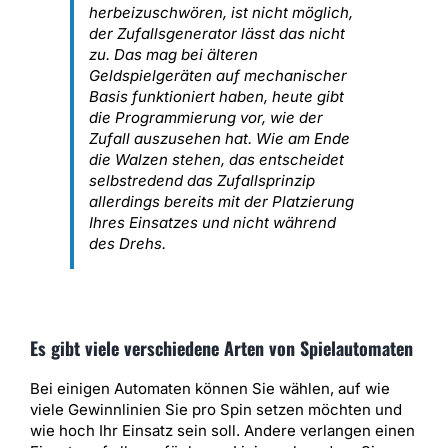
herbeizuschwören, ist nicht möglich,
der Zufallsgenerator lässt das nicht
zu. Das mag bei älteren
Geldspielgeräten auf mechanischer
Basis funktioniert haben, heute gibt
die Programmierung vor, wie der
Zufall auszusehen hat. Wie am Ende
die Walzen stehen, das entscheidet
selbstredend das Zufallsprinzip
allerdings bereits mit der Platzierung
Ihres Einsatzes und nicht während
des Drehs.
Es gibt viele verschiedene Arten von Spielautomaten
Bei einigen Automaten können Sie wählen, auf wie
viele Gewinnlinien Sie pro Spin setzen möchten und
wie hoch Ihr Einsatz sein soll. Andere verlangen einen