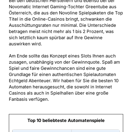
Bei den deutschen Herstellern und ebenso bei der
Novomatic Internet Gaming-Tochter Greentube aus
Österreich, die aus den Novoline Spielpaketen die Top
Titel in die Online-Casinos bringt, schwanken die
Ausschüttungsraten nur minimal. Die Unterschiede
betragen meist nicht mehr als 1 bis 2 Prozent, was
sich letztlich kaum spürbar auf Ihre Gewinne
auswirken wird.
Am Ende sollte das Konzept eines Slots Ihnen auch
zusagen, unabhängig von der Gewinnquote. Spaß am
Spiel und faire Gewinnchancen sind eine gute
Grundlage für einen authentischen Spielautomaten
Echtgeld Abenteuer. Wir haben für Sie die besten 10
Automaten herausgesucht, die sowohl in Internet
Casinos als auch in Spielhallen über eine große
Fanbasis verfügen.
Top 10 beliebteste Automatenspiele