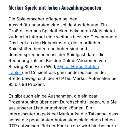
Merkur Spiele mit hohen Auszahlungsquoten
Die Spielemacher pflegen bei den
Ausschüttungsraten eine solide Ausrichtung. Ein
Großteil der aus Spielotheken bekannten Slots bietet
zudem im Internet eine weitaus bessere Gewinnquote.
Das liegt an den Nebenkosten, die in örtlichen
Spielstätten bedeutend höher sind und
dementsprechend muss der Spielgast dafür die
Rechnung zahlen. Bei den Online-Versionen von
Blazing Star, Extra Wild,
Eye of Horus Golden
Tablet
und Co sieht das ganz anderes aus, in der
Breite bewegt sich der RTP bei Merkur Automaten bei
95 bis 96 Prozent.
Es gibt auch einige Ausnahmen, die ein paar
Prozentpunkte über dem Durchschnitt liegen, wie Sie
aus unserer Liste entnehmen können. Ein
interessanter Aspekt bei Merkur ist die Tatsache, dass
selbst die populärsten Automatenspiele einen hohen
RTP aufweisen. Bei der Konkurrenz wird hierbei gern