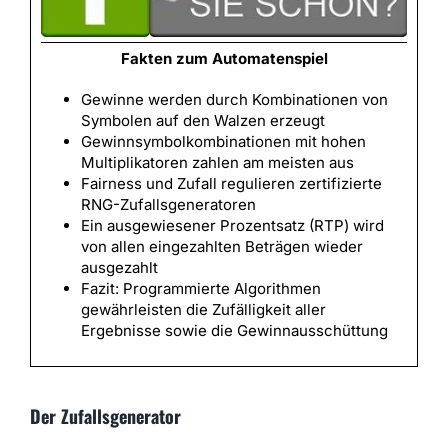
Fakten zum Automatenspiel
Gewinne werden durch Kombinationen von
Symbolen auf den Walzen erzeugt
Gewinnsymbolkombinationen mit hohen
Multiplikatoren zahlen am meisten aus
Fairness und Zufall regulieren zertifizierte
RNG-Zufallsgeneratoren
Ein ausgewiesener Prozentsatz (RTP) wird
von allen eingezahlten Beträgen wieder
ausgezahlt
Fazit: Programmierte Algorithmen
gewährleisten die Zufälligkeit aller
Ergebnisse sowie die Gewinnausschüttung
Der Zufallsgenerator