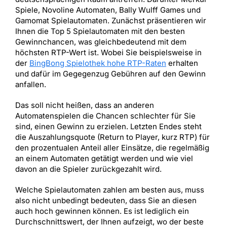
Spiele, Novoline Automaten, Bally Wulff Games und
Gamomat Spielautomaten. Zunächst präsentieren wir
Ihnen die Top 5 Spielautomaten mit den besten
Gewinnchancen, was gleichbedeutend mit dem
höchsten RTP-Wert ist. Wobei Sie beispielsweise in
der
BingBong Spielothek hohe RTP-Raten
erhalten
und dafür im Gegegenzug Gebühren auf den Gewinn
anfallen.
Das soll nicht heißen, dass an anderen
Automatenspielen die Chancen schlechter für Sie
sind, einen Gewinn zu erzielen. Letzten Endes steht
die Auszahlungsquote (Return to Player, kurz RTP) für
den prozentualen Anteil aller Einsätze, die regelmäßig
an einem Automaten getätigt werden und wie viel
davon an die Spieler zurückgezahlt wird.
Welche Spielautomaten zahlen am besten aus, muss
also nicht unbedingt bedeuten, dass Sie an diesen
auch hoch gewinnen können. Es ist lediglich ein
Durchschnittswert, der Ihnen aufzeigt, wo der beste