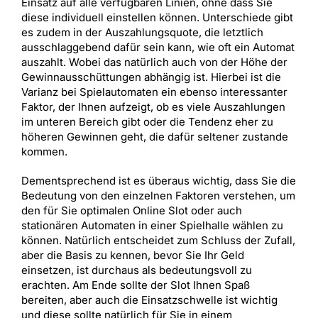
Einsatz auf alle verfügbaren Linien, ohne dass Sie
diese individuell einstellen können. Unterschiede gibt
es zudem in der Auszahlungsquote, die letztlich
ausschlaggebend dafür sein kann, wie oft ein Automat
auszahlt. Wobei das natürlich auch von der Höhe der
Gewinnausschüttungen abhängig ist. Hierbei ist die
Varianz bei Spielautomaten ein ebenso interessanter
Faktor, der Ihnen aufzeigt, ob es viele Auszahlungen
im unteren Bereich gibt oder die Tendenz eher zu
höheren Gewinnen geht, die dafür seltener zustande
kommen.
Dementsprechend ist es überaus wichtig, dass Sie die
Bedeutung von den einzelnen Faktoren verstehen, um
den für Sie optimalen Online Slot oder auch
stationären Automaten in einer Spielhalle wählen zu
können. Natürlich entscheidet zum Schluss der Zufall,
aber die Basis zu kennen, bevor Sie Ihr Geld
einsetzen, ist durchaus als bedeutungsvoll zu
erachten. Am Ende sollte der Slot Ihnen Spaß
bereiten, aber auch die Einsatzschwelle ist wichtig
und diese sollte natürlich für Sie in einem