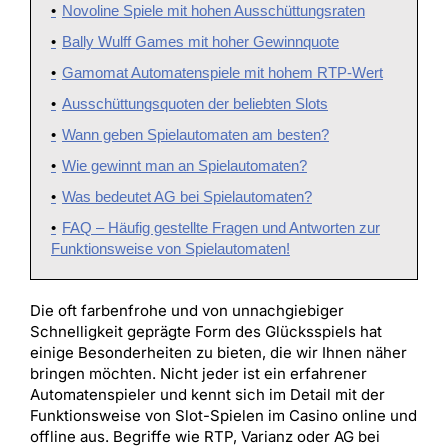
Novoline Spiele mit hohen Ausschüttungsraten
Bally Wulff Games mit hoher Gewinnquote
Gamomat Automatenspiele mit hohem RTP-Wert
Ausschüttungsquoten der beliebten Slots
Wann geben Spielautomaten am besten?
Wie gewinnt man an Spielautomaten?
Was bedeutet AG bei Spielautomaten?
FAQ – Häufig gestellte Fragen und Antworten zur
Funktionsweise von Spielautomaten!
Die oft farbenfrohe und von unnachgiebiger
Schnelligkeit geprägte Form des Glücksspiels hat
einige Besonderheiten zu bieten, die wir Ihnen näher
bringen möchten. Nicht jeder ist ein erfahrener
Automatenspieler und kennt sich im Detail mit der
Funktionsweise von Slot-Spielen im Casino online und
offline aus. Begriffe wie RTP, Varianz oder AG bei