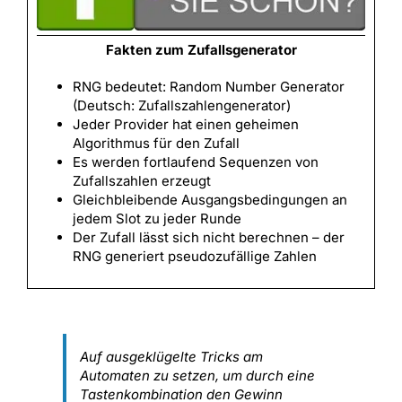
Fakten zum Zufallsgenerator
RNG bedeutet: Random Number Generator
(Deutsch: Zufallszahlengenerator)
Jeder Provider hat einen geheimen
Algorithmus für den Zufall
Es werden fortlaufend Sequenzen von
Zufallszahlen erzeugt
Gleichbleibende Ausgangsbedingungen an
jedem Slot zu jeder Runde
Der Zufall lässt sich nicht berechnen – der
RNG generiert pseudozufällige Zahlen
Auf ausgeklügelte Tricks am
Automaten zu setzen, um durch eine
Tastenkombination den Gewinn