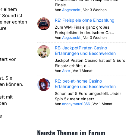
Finale.
Vor einem
Von
Abgezockt
,
Vor 3 Wochen
 Sound ist
RE: Freispiele ohne Einzahlung
 einer echten
Zum WM-Finale ganz großes
ure
Freispielkino in deutschen Ca...
Von
Abgezockt
,
Vor 3 Wochen
RE: JackpotPiraten Casino
Erfahrungen und Beschwerden
tert von
Jackpot Piraten Casino hat auf 5 Euro
Einsatz erhöht, d...
Von
Atze
,
Vor 1 Monat
t. Sie
RE: bet-at-home Casino
den können.
Erfahrungen und Beschwerden
Schon auf 5 Euro umgestellt. Jeder
tt mit
Spin 5x mehr einsetz...
 den
Von
anonymous1366
,
Vor 1 Monat
le
Neuste Themen im Forum