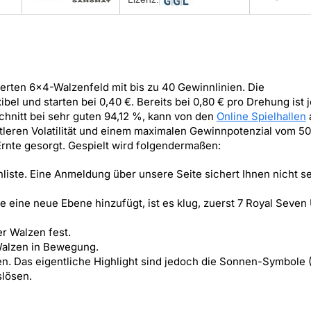
erten 6×4-Walzenfeld mit bis zu 40 Gewinnlinien. Die
ibel und starten bei 0,40 €. Bereits bei 0,80 € pro Drehung ist
chnitt bei sehr guten 94,12 %, kann von den
Online Spielhallen
ttleren Volatilität und einem maximalen Gewinnpotenzial vom 5
rnte gesorgt. Gespielt wird folgendermaßen:
liste. Eine Anmeldung über unsere Seite sichert Ihnen nicht se
 eine neue Ebene hinzufügt, ist es klug, zuerst 7 Royal Seven 
r Walzen fest.
 Walzen in Bewegung.
nien. Das eigentliche Highlight sind jedoch die Sonnen-Symbole
slösen.