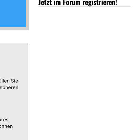
Jetzt im Forum registrieren!
üllen Sie
h höheren
ures
Sonnen