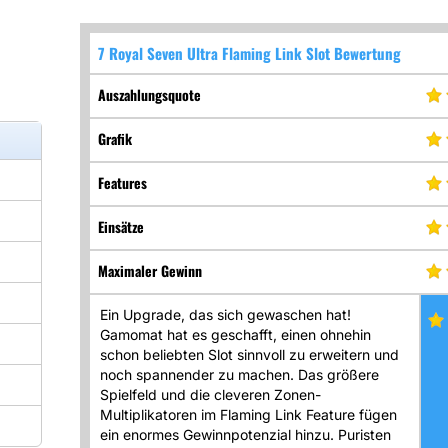
7 Royal Seven Ultra Flaming Link Slot Bewertung
Auszahlungsquote
Grafik
Features
Einsätze
Maximaler Gewinn
Ein Upgrade, das sich gewaschen hat!
Gamomat hat es geschafft, einen ohnehin
schon beliebten Slot sinnvoll zu erweitern und
noch spannender zu machen. Das größere
Spielfeld und die cleveren Zonen-
Multiplikatoren im Flaming Link Feature fügen
ein enormes Gewinnpotenzial hinzu. Puristen