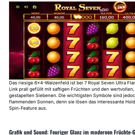
Das riesige 6×4-Walzenfeld ist bei 7 Royal Seven Ultra Fl
Link prall gefüllt mit saftigen Früchten und den wertvollen,
gestapelten Siebenen. Die wichtigsten Symbole sind jedoc
flammenden Sonnen, denn sie lösen das interessante Hol
Spin-Feature aus.
Grafik und Sound: Feuriger Glanz im modernen Früchte-