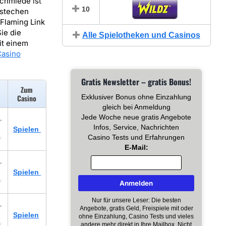
chmiede ist
10
estechen
 Flaming Link
ie die
Alle Spielotheken und Casinos
it einem
Casino
Gratis Newsletter – gratis Bonus!
Zum
Casino
Exklusiver Bonus ohne Einzahlung
gleich bei Anmeldung
Jede Woche neue gratis Angebote
Infos, Service, Nachrichten
Spielen
Casino Tests und Erfahrungen
E-Mail:
Spielen
Nur für unsere Leser: Die besten
Angebote, gratis Geld, Freispiele mit oder
Spielen
ohne Einzahlung, Casino Tests und vieles
andere mehr direkt in Ihre Mailbox. Nicht