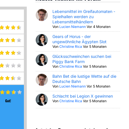
Lebensmittel im Greifautomaten -
Spielhallen werden zu
Lebensmittelhändlern
Von
Lucien Niemann
Vor 4 Monaten
Gears of Horus - der
ungewöhnliche Ägypten Slot
Von
Christine Rica
Vor 5 Monaten
Glücksschweinchen suchen bei
Piggy Bank Farm
Von
Christine Rica
Vor 5 Monaten
Bahn Bet die lustige Wette auf die
Deutsche Bahn
Von
Lucien Niemann
Vor 5 Monaten
Schlacht bei Legion X gewinnen
Gut!
Von
Christine Rica
Vor 5 Monaten