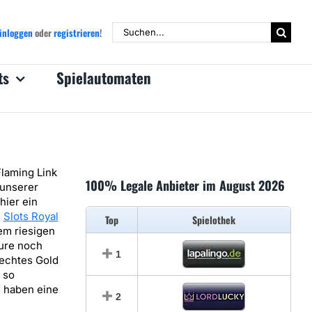
Suche
inloggen
oder
registrieren
!
nach:
ts
Spielautomaten
laming Link
100% Legale Anbieter im August 2026
 unserer
hier ein
n
Slots Royal
Top
Spielothek
em riesigen
ure noch
1
 echtes Gold
 so
d haben eine
2