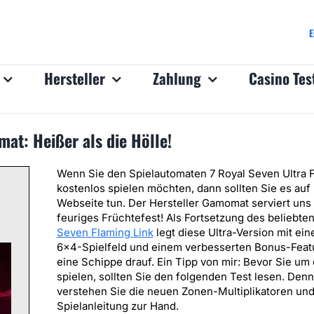
E
Hersteller
Zahlung
Casino Tes
mat: Heißer als die Hölle!
Wenn Sie den Spielautomaten 7 Royal Seven Ultra F
kostenlos spielen möchten, dann sollten Sie es auf
Webseite tun. Der Hersteller Gamomat serviert uns 
feuriges Früchtefest! Als Fortsetzung des beliebte
Seven Flaming Link
legt diese Ultra-Version mit ein
6×4-Spielfeld und einem verbesserten Bonus-Feat
eine Schippe drauf. Ein Tipp von mir: Bevor Sie um
spielen, sollten Sie den folgenden Test lesen. Denn
verstehen Sie die neuen Zonen-Multiplikatoren un
Spielanleitung zur Hand.