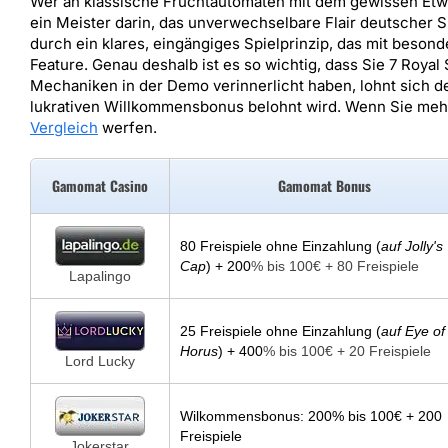
Wer an klassische Fruchtautomaten mit dem gewissen Etwa
ein Meister darin, das unverwechselbare Flair deutscher Sp
durch ein klares, eingängiges Spielprinzip, das mit besond
Feature. Genau deshalb ist es so wichtig, dass Sie 7 Royal
Mechaniken in der Demo verinnerlicht haben, lohnt sich d
lukrativen Willkommensbonus belohnt wird. Wenn Sie mehr 
Vergleich
werfen.
Gamomat Casino
Gamomat Bonus
80 Freispiele ohne Einzahlung (
auf Jolly's
Cap
) + 200
% bis 100€ + 80 Freispiele
Lapalingo
25 Freispiele ohne Einzahlung (
auf Eye of
Horus
) + 400
% bis 100€ + 20 Freispiele
Lord Lucky
Wilkommensbonus: 200% bis 100€ + 200
Freispiele
Jokerstar