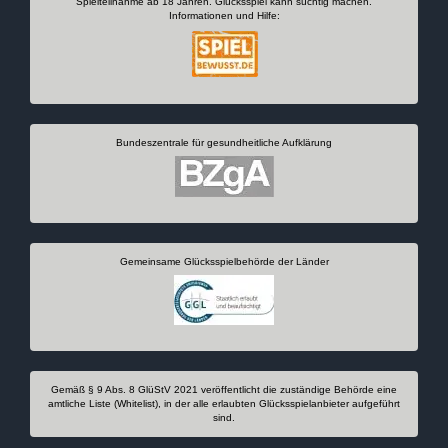
Spielteilnahme ab 18 Jahren. Glücksspiel kann süchtig machen.
Informationen und Hilfe:
Bundeszentrale für gesundheitliche Aufklärung
Gemeinsame Glücksspielbehörde der Länder
Gemäß § 9 Abs. 8 GlüStV 2021 veröffentlicht die zuständige Behörde eine
amtliche Liste (Whitelist), in der alle erlaubten Glücksspielanbieter aufgeführt
sind.