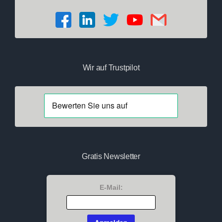
Wir auf Trustpilot
Gratis Newsletter
E-Mail: