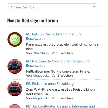
Neuste Beiträge im Forum
RE: bet365 Casino Erfahrungen und
Beschwerden
Kann jetzt mit 5 Euro spielen weil ich schon ein
bissl ...
Von
Cha Ching
,
Vor 3 Wochen
RE: Novoline.de Casino Erfahrungen und
Beschwerden
Fußballsommer 30 Freispiele zum Finale.
Von
Abgezockt
,
Vor 3 Wochen
RE: Freispiele ohne Einzahlung
Zum WM-Finale ganz großes Freispielkino in
deutschen Ca...
Von
Abgezockt
,
Vor 3 Wochen
RE: JackpotPiraten Casino Erfahrungen und