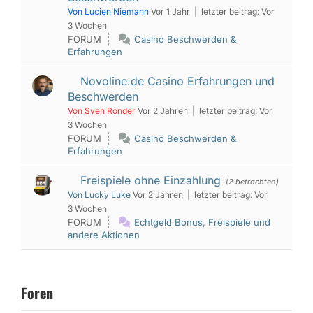
Von Lucien Niemann
Vor 1 Jahr |
letzter beitrag:
Vor
3 Wochen
FORUM
Casino Beschwerden &
Erfahrungen
Novoline.de Casino Erfahrungen und
Beschwerden
Von Sven Ronder
Vor 2 Jahren |
letzter beitrag:
Vor
3 Wochen
FORUM
Casino Beschwerden &
Erfahrungen
Freispiele ohne Einzahlung
(2 betrachten)
Von Lucky Luke
Vor 2 Jahren |
letzter beitrag:
Vor
3 Wochen
FORUM
Echtgeld Bonus, Freispiele und
andere Aktionen
Foren