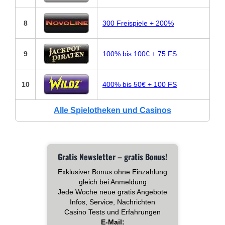
8
300 Freispiele + 200%
9
100% bis 100€ + 75 FS
10
400% bis 50€ + 100 FS
Alle Spielotheken und Casinos
Gratis Newsletter – gratis Bonus!
Exklusiver Bonus ohne Einzahlung
gleich bei Anmeldung
Jede Woche neue gratis Angebote
Infos, Service, Nachrichten
Casino Tests und Erfahrungen
E-Mail: