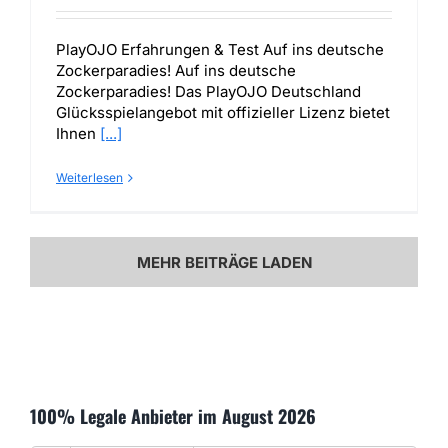
PlayOJO Erfahrungen & Test Auf ins deutsche
Zockerparadies! Auf ins deutsche
Zockerparadies! Das PlayOJO Deutschland
Glücksspielangebot mit offizieller Lizenz bietet
Ihnen
[...]
Weiterlesen
MEHR BEITRÄGE LADEN
100% Legale Anbieter im August 2026