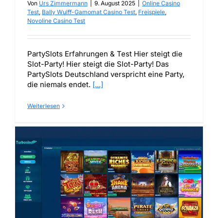
Von
Urs Zimmermann
|
9. August 2025
|
Online Casino
Test
,
Bally Wulff-Gamomat Casino Test
,
Freispiele
,
Novoline Casino Test
PartySlots Erfahrungen & Test Hier steigt die
Slot-Party! Hier steigt die Slot-Party! Das
PartySlots Deutschland verspricht eine Party,
die niemals endet.
[...]
Weiterlesen