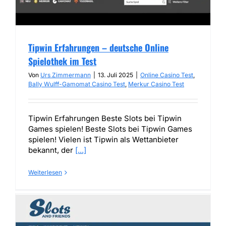
Tipwin Erfahrungen – deutsche Online
Spielothek im Test
Von
Urs Zimmermann
|
13. Juli 2025
|
Online Casino Test
,
Bally Wulff-Gamomat Casino Test
,
Merkur Casino Test
Tipwin Erfahrungen Beste Slots bei Tipwin
Games spielen! Beste Slots bei Tipwin Games
spielen! Vielen ist Tipwin als Wettanbieter
bekannt, der
[...]
Weiterlesen