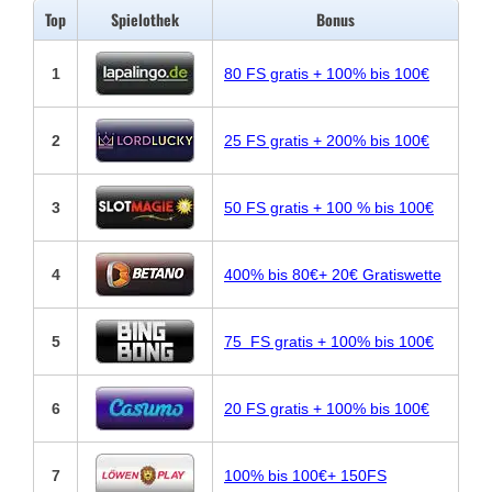
Top
Spielothek
Bonus
1
80 FS gratis + 100% bis 100€
2
25 FS gratis + 200% bis 100€
3
50 FS gratis + 100 % bis 100€
4
400% bis 80€+ 20€ Gratiswette
5
75 FS gratis + 100% bis 100€
6
20 FS gratis + 100% bis 100€
7
100% bis 100€+ 150FS