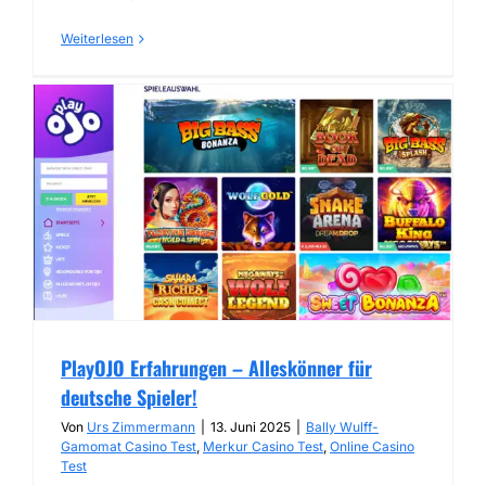
Weiterlesen
PlayOJO Erfahrungen – Alleskönner für
deutsche Spieler!
Von
Urs Zimmermann
|
13. Juni 2025
|
Bally Wulff-
Gamomat Casino Test
,
Merkur Casino Test
,
Online Casino
Test