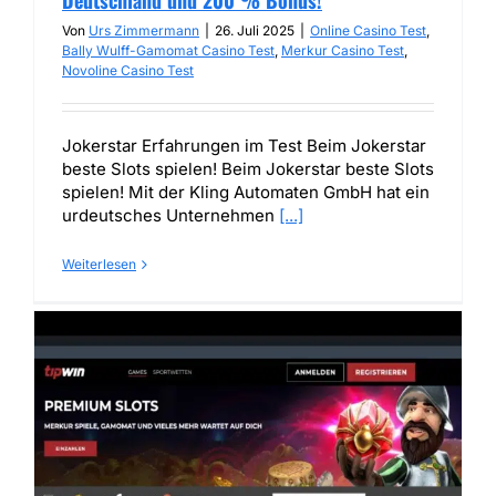
Deutschland und 200 % Bonus!
Von
Urs Zimmermann
|
26. Juli 2025
|
Online Casino Test
,
Bally Wulff-Gamomat Casino Test
,
Merkur Casino Test
,
Novoline Casino Test
Jokerstar Erfahrungen im Test Beim Jokerstar
beste Slots spielen! Beim Jokerstar beste Slots
spielen! Mit der Kling Automaten GmbH hat ein
urdeutsches Unternehmen
[...]
Weiterlesen