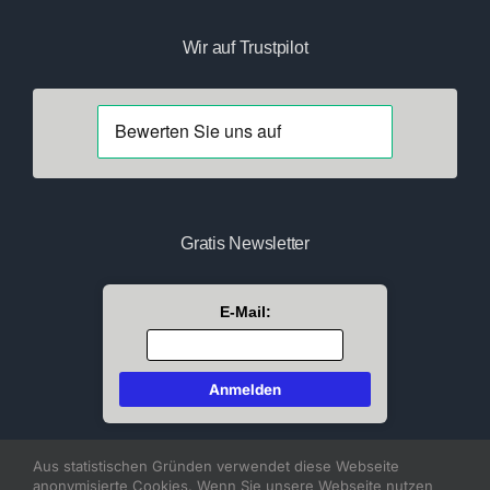
Wir auf Trustpilot
Gratis Newsletter
E-Mail:
Aus statistischen Gründen verwendet diese Webseite
anonymisierte Cookies. Wenn Sie unsere Webseite nutzen