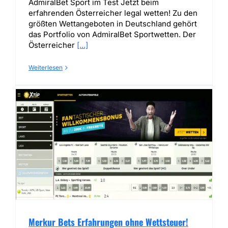
AdmiralBet Sport im Test Jetzt beim
erfahrenden Österreicher legal wetten! Zu den
größten Wettangeboten in Deutschland gehört
das Portfolio von AdmiralBet Sportwetten. Der
Österreicher
[...]
Weiterlesen
Merkur Bets Erfahrungen ohne Wettsteuer!