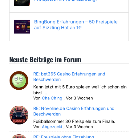
BingBong Erfahrungen – 50 Freispiele
auf Sizzling Hot ab 1€!
Neuste Beiträge im Forum
RE: bet365 Casino Erfahrungen und
Beschwerden
Kann jetzt mit 5 Euro spielen weil ich schon ein
bissl ...
Von
Cha Ching
,
Vor 3 Wochen
RE: Novoline.de Casino Erfahrungen und
Beschwerden
Fußballsommer 30 Freispiele zum Finale.
Von
Abgezockt
,
Vor 3 Wochen
RE: Freispiele ohne Einzahlung