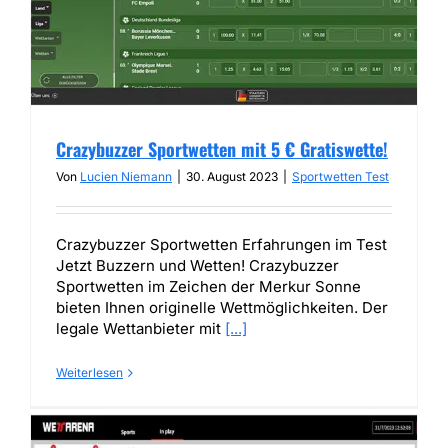
Crazybuzzer Sportwetten mit 5 € Gratiswette!
Von
Lucien Niemann
|
30. August 2023
|
Sportwetten Test
Crazybuzzer Sportwetten Erfahrungen im Test
Jetzt Buzzern und Wetten! Crazybuzzer
Sportwetten im Zeichen der Merkur Sonne
bieten Ihnen originelle Wettmöglichkeiten. Der
legale Wettanbieter mit
[...]
Weiterlesen