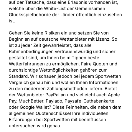
auf der Tatsache, dass eine Erlaubnis vorhanden ist,
welche über die White-List der Gemeinsamen
Glücksspielbehörde der Länder öffentlich einzusehen
ist.
Gehen Sie keine Risiken ein und setzen Sie von
Beginn an auf deutsche Wettanbieter mit Lizenz. So
ist zu jeder Zeit gewährleistet, dass alle
Rahmenbedingungen vertrauenswürdig und sicher
gestaltet sind, um Ihnen beim Tippen beste
Wetterfahrungen zu ermöglichen. Faire Quoten und
durchsichtige Wettmöglichkeiten gehören zum
Standard. Wir schauen jedoch bei jedem Sportwetten
Vergleich genau hin und wollen Ihnen Informationen
zu den modernen Zahlungsmethoden liefern. Bietet
der Wettanbieter PayPal an und vielleicht auch Apple
Pay, MuchBetter, Paylado, Paysafe-Guthabenkarte
oder Google Wallet? Diese Feinheiten, die neben dem
allgemeinen Quotenschlüssel Ihre individuellen
Erfahrungen bei Sportwetten mit beeinflussen
untersuchen wird genau.