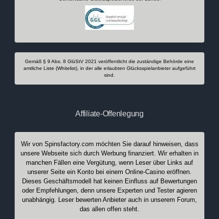
Gemäß § 9 Abs. 8 GlüStV 2021 veröffentlicht die zuständige Behörde eine
amtliche Liste (Whitelist), in der alle erlaubten Glücksspielanbieter aufgeführt
sind.
Affiliate-Offenlegung
Wir von Spinsfactory.com möchten Sie darauf hinweisen, dass
unsere Webseite sich durch Werbung finanziert. Wir erhalten in
manchen Fällen eine Vergütung, wenn Leser über Links auf
unserer Seite ein Konto bei einem Online-Casino eröffnen.
Dieses Geschäftsmodell hat keinen Einfluss auf Bewertungen
oder Empfehlungen, denn unsere Experten und Tester agieren
unabhängig. Leser bewerten Anbieter auch in unserem Forum,
das allen offen steht.