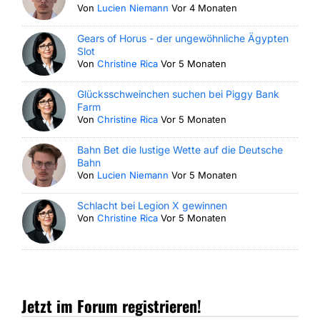
Von
Lucien Niemann
Vor 4 Monaten
Gears of Horus - der ungewöhnliche Ägypten
Slot
Von
Christine Rica
Vor 5 Monaten
Glücksschweinchen suchen bei Piggy Bank
Farm
Von
Christine Rica
Vor 5 Monaten
Bahn Bet die lustige Wette auf die Deutsche
Bahn
Von
Lucien Niemann
Vor 5 Monaten
Schlacht bei Legion X gewinnen
Von
Christine Rica
Vor 5 Monaten
Jetzt im Forum registrieren!