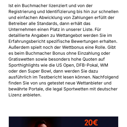
Ist ein Buchmacher lizenziert und von der
Registrierung und Identifizierung bis hin zur schnellen
und einfachen Abwicklung von Zahlungen erfüllt der
Betreiber alle Standards, dann erhält das
Unternehmen einen Platz in unserer Liste. Für
detaillierte Angaben zu Wettangebot werden Sie im
Erfahrungsbericht spezifische Bewertungen erhalten.
Außerdem spielt noch der Wettbonus eine Rolle. Gibt
es beim Buchmacher Bonus ohne Einzahlung oder
Gratiswetten sowie besonders hohe Quoten auf
Sporthighlights wie die US Open, DFB-Pokal, WM
oder den Super Bowl, dann werden Sie dazu
ausführlich im Testbericht lesen können. Nachfolgend
finden Sie von uns getestet neue Wettanbieter und
bewährte Portale, die legal Sportwetten mit deutscher
Lizenz anbieten.