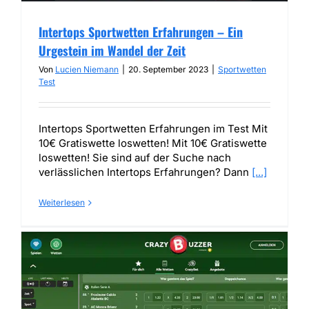
Intertops Sportwetten Erfahrungen – Ein
Urgestein im Wandel der Zeit
Von
Lucien Niemann
|
20. September 2023
|
Sportwetten
Test
Intertops Sportwetten Erfahrungen im Test Mit
10€ Gratiswette loswetten! Mit 10€ Gratiswette
loswetten! Sie sind auf der Suche nach
verlässlichen Intertops Erfahrungen? Dann
[...]
Weiterlesen