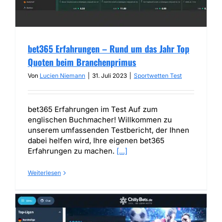
bet365 Erfahrungen – Rund um das Jahr Top
Quoten beim Branchenprimus
Von
Lucien Niemann
|
31. Juli 2023
|
Sportwetten Test
bet365 Erfahrungen im Test Auf zum
englischen Buchmacher! Willkommen zu
unserem umfassenden Testbericht, der Ihnen
dabei helfen wird, Ihre eigenen bet365
Erfahrungen zu machen.
[...]
Weiterlesen