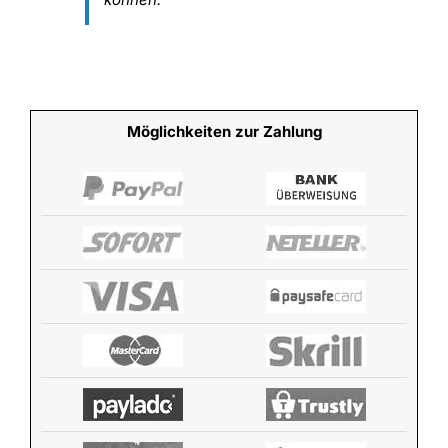
Möglichkeiten zur Zahlung