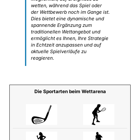
wetten, während das Spiel oder
der Wettbewerb noch im Gange ist.
Dies bietet eine dynamische und
spannende Ergänzung zum
traditionellen Wettangebot und
ermöglicht es Ihnen, Ihre Strategie
in Echtzeit anzupassen und auf
aktuelle Spielverläufe zu
reagieren.
Die Sportarten beim Wettarena