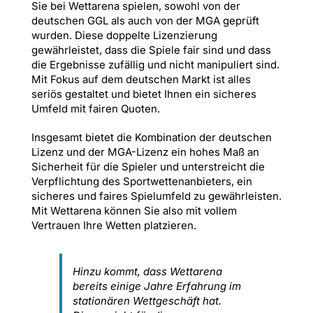
Sie bei Wettarena spielen, sowohl von der
deutschen GGL als auch von der MGA geprüft
wurden. Diese doppelte Lizenzierung
gewährleistet, dass die Spiele fair sind und dass
die Ergebnisse zufällig und nicht manipuliert sind.
Mit Fokus auf dem deutschen Markt ist alles
seriös gestaltet und bietet Ihnen ein sicheres
Umfeld mit fairen Quoten.
Insgesamt bietet die Kombination der deutschen
Lizenz und der MGA-Lizenz ein hohes Maß an
Sicherheit für die Spieler und unterstreicht die
Verpflichtung des Sportwettenanbieters, ein
sicheres und faires Spielumfeld zu gewährleisten.
Mit Wettarena können Sie also mit vollem
Vertrauen Ihre Wetten platzieren.
Hinzu kommt, dass Wettarena
bereits einige Jahre Erfahrung im
stationären Wettgeschäft hat.