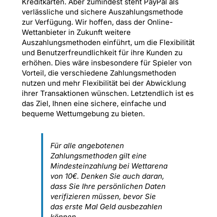
Kreditkarten. Aber zumindest steht PayPal als
verlässliche und sichere Auszahlungsmethode
zur Verfügung. Wir hoffen, dass der Online-
Wettanbieter in Zukunft weitere
Auszahlungsmethoden einführt, um die Flexibilität
und Benutzerfreundlichkeit für ihre Kunden zu
erhöhen. Dies wäre insbesondere für Spieler von
Vorteil, die verschiedene Zahlungsmethoden
nutzen und mehr Flexibilität bei der Abwicklung
ihrer Transaktionen wünschen. Letztendlich ist es
das Ziel, Ihnen eine sichere, einfache und
bequeme Wettumgebung zu bieten.
Für alle angebotenen
Zahlungsmethoden gilt eine
Mindesteinzahlung bei Wettarena
von 10€. Denken Sie auch daran,
dass Sie Ihre persönlichen Daten
verifizieren müssen, bevor Sie
das erste Mal Geld ausbezahlen
können.