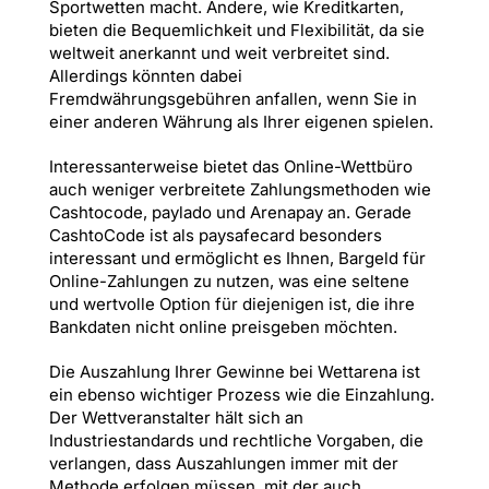
Sportwetten macht. Andere, wie Kreditkarten,
bieten die Bequemlichkeit und Flexibilität, da sie
weltweit anerkannt und weit verbreitet sind.
Allerdings könnten dabei
Fremdwährungsgebühren anfallen, wenn Sie in
einer anderen Währung als Ihrer eigenen spielen.
Interessanterweise bietet das Online-Wettbüro
auch weniger verbreitete Zahlungsmethoden wie
Cashtocode, paylado und Arenapay an. Gerade
CashtoCode ist als paysafecard besonders
interessant und ermöglicht es Ihnen, Bargeld für
Online-Zahlungen zu nutzen, was eine seltene
und wertvolle Option für diejenigen ist, die ihre
Bankdaten nicht online preisgeben möchten.
Die Auszahlung Ihrer Gewinne bei Wettarena ist
ein ebenso wichtiger Prozess wie die Einzahlung.
Der Wettveranstalter hält sich an
Industriestandards und rechtliche Vorgaben, die
verlangen, dass Auszahlungen immer mit der
Methode erfolgen müssen, mit der auch