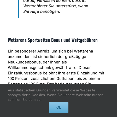
darauf verlassen können, dass Ihr
Wettanbieter Sie unterstützt, wenn
Sie Hilfe benötigen.
Wettarena Sportwetten Bonus und Wettgebühren
Ein besonderer Anreiz, um sich bei Wettarena
anzumelden, ist sicherlich der großzügige
Neukundenbonus, der Ihnen als
Willkommensgeschenk gewährt wird. Dieser
Einzahlungsbonus belohnt Ihre erste Einzahlung mit
100 Prozent zusätzlichem Guthaben, bis zu einem
Betrag von 100 Euro. Das bedeutet, wenn Sie
beispielsweise 100 Euro einzahlen, erhalten Sie
Aus statistischen Gründen verwendet diese Webseite
weitere 100 Euro als Bonusguthaben. Damit starten
anonymisierte Cookies. Wenn Sie unsere Webseite nutzen
stimmen Sie dem zu.
Sie mit insgesamt 200 Euro in Ihr Wettabenteuer.
Ok
Ein weiterer Vorteil von Wettarena ist, dass dieser
Buchmacher die Wettgebühr für seine Kunden