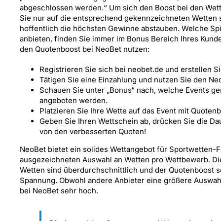
abgeschlossen werden.“ Um sich den Boost bei den Wet
Sie nur auf die entsprechend gekennzeichneten Wetten 
hoffentlich die höchsten Gewinne abstauben. Welche Sp
anbieten, finden Sie immer im Bonus Bereich Ihres Kund
den Quotenboost bei NeoBet nutzen:
Registrieren Sie sich bei neobet.de und erstellen S
Tätigen Sie eine Einzahlung und nutzen Sie den 
Schauen Sie unter „Bonus“ nach, welche Events ge
angeboten werden.
Platzieren Sie Ihre Wette auf das Event mit Quotenb
Geben Sie Ihren Wettschein ab, drücken Sie die Da
von den verbesserten Quoten!
NeoBet bietet ein solides Wettangebot für Sportwetten-F
ausgezeichneten Auswahl an Wetten pro Wettbewerb. Di
Wetten sind überdurchschnittlich und der Quotenboost so
Spannung. Obwohl andere Anbieter eine größere Auswahl b
bei NeoBet sehr hoch.