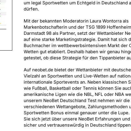
um legal Sportwetten um Echtgeld in Deutschland 
dürfen.
Mit der bekannten Moderatorin Laura Wontorra als
Markenbotschafterin und der TSG 1899 Hoffenhei
Darmstadt 98 als Partner, setzt der Wettanbieter N
auf eine starke Marketingstrategie. Damit hat sich 
Buchmacher im wettbewerbsintensiven Markt der O
Wetten gut etabliert. Deshalb haben wir genau hin
getestet, ob diese Strategie für den Tippanbieter a
Auf neobet.de bietet der Wettanbieter mit deutsche
Vielzahl an Sportwetten und Live-Wetten auf nation
internationale Sportevents an. Neben klassischen S
wie Fußball, Basketball oder Tennis können Sie auc
amerikanische Ligen wie die NBL, NFL oder NBA wet
unserem NeoBet Deutschland Test nehmen wir die
verschiedenen Wettangebote, Zahlungsmethoden 
Sportwetten Bonus einmal genauer unter die Lupe. 
Sie sich jetzt über unsere NeoBet Erfahrungen und
sicher und vertrauenswürdig in Deutschland tippen