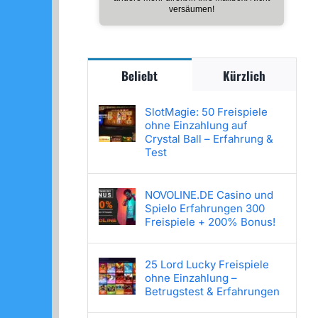
versäumen!
Beliebt
Kürzlich
SlotMagie: 50 Freispiele
ohne Einzahlung auf
Crystal Ball – Erfahrung &
Test
NOVOLINE.DE Casino und
Spielo Erfahrungen 300
Freispiele + 200% Bonus!
25 Lord Lucky Freispiele
ohne Einzahlung –
Betrugstest & Erfahrungen