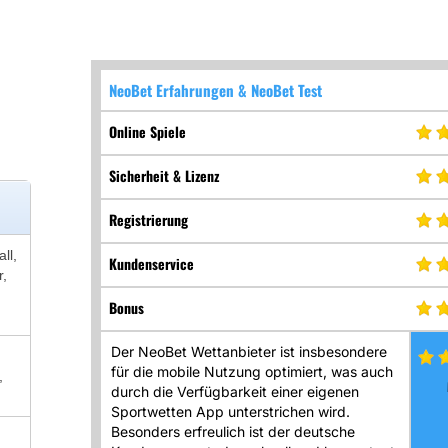
NeoBet Erfahrungen & NeoBet Test
Online Spiele
Sicherheit & Lizenz
Registrierung
ll,
Kundenservice
r,
Bonus
Der NeoBet Wettanbieter ist insbesondere
für die mobile Nutzung optimiert, was auch
,
durch die Verfügbarkeit einer eigenen
Sportwetten App unterstrichen wird.
Besonders erfreulich ist der deutsche