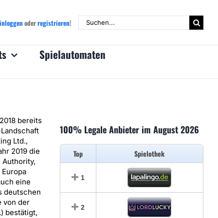
Suche
inloggen
oder
registrieren
!
nach:
ts
Spielautomaten
2018 bereits
100% Legale Anbieter im August 2026
-Landschaft
ng Ltd.,
hr 2019 die
Top
Spielothek
Authority,
n Europa
1
auch eine
es deutschen
e von der
2
bestätigt,