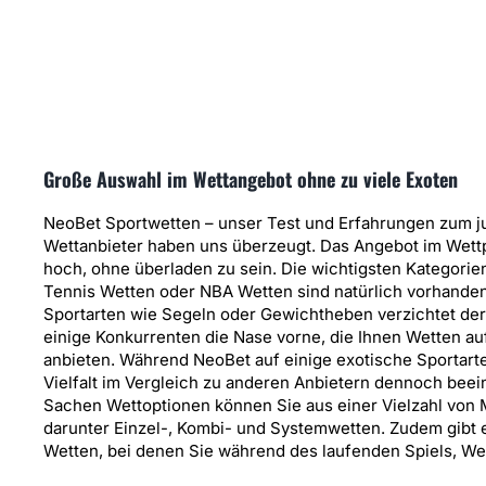
Große Auswahl im Wettangebot ohne zu viele Exoten
NeoBet Sportwetten – unser Test und Erfahrungen zum 
Wettanbieter haben uns überzeugt. Das Angebot im Wett
hoch, ohne überladen zu sein. Die wichtigsten Kategorie
Tennis Wetten oder NBA Wetten sind natürlich vorhanden,
Sportarten wie Segeln oder Gewichtheben verzichtet der
einige Konkurrenten die Nase vorne, die Ihnen Wetten au
anbieten. Während NeoBet auf einige exotische Sportarten
Vielfalt im Vergleich zu anderen Anbietern dennoch bee
Sachen Wettoptionen können Sie aus einer Vielzahl von 
darunter Einzel-, Kombi- und Systemwetten. Zudem gibt 
Wetten, bei denen Sie während des laufenden Spiels, We