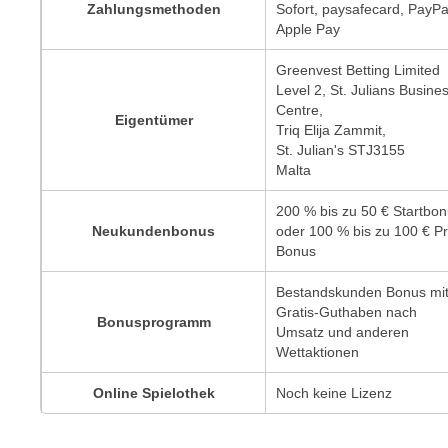
Zahlungsmethoden
Sofort, paysafecard, PayPa
Apple Pay
Greenvest Betting Limited
Level 2, St. Julians Busine
Centre,
Eigentümer
Triq Elija Zammit,
St. Julian's STJ3155
Malta
200 % bis zu 50 € Startbo
Neukundenbonus
oder 100 % bis zu 100 € Pr
Bonus
Bestandskunden Bonus mi
Gratis-Guthaben nach
Bonusprogramm
Umsatz und anderen
Wettaktionen
Online Spielothek
Noch keine Lizenz