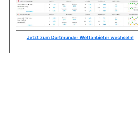
Jetzt zum Dortmunder Wettanbieter wechseln!