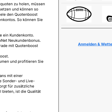
tquoten zu holen, müssen
setzen und können so
iele den Quotenboost
enkontos. So können Sie
ie ein Kundenkonto.
NeoNet Neukundenbonus.
Anmelden & Wette
rade mit Quotenboost
oost.
umen und profitieren Sie
ans mit einer
e Sonder- und Live-
rgt für zusätzliche
ieten, ist die Qualität