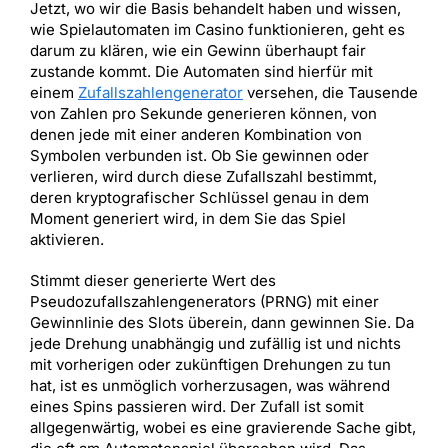
Jetzt, wo wir die Basis behandelt haben und wissen,
wie Spielautomaten im Casino funktionieren, geht es
darum zu klären, wie ein Gewinn überhaupt fair
zustande kommt. Die Automaten sind hierfür mit
einem
Zufallszahlengenerator
versehen, die Tausende
von Zahlen pro Sekunde generieren können, von
denen jede mit einer anderen Kombination von
Symbolen verbunden ist. Ob Sie gewinnen oder
verlieren, wird durch diese Zufallszahl bestimmt,
deren kryptografischer Schlüssel genau in dem
Moment generiert wird, in dem Sie das Spiel
aktivieren.
Stimmt dieser generierte Wert des
Pseudozufallszahlengenerators (PRNG) mit einer
Gewinnlinie des Slots überein, dann gewinnen Sie. Da
jede Drehung unabhängig und zufällig ist und nichts
mit vorherigen oder zukünftigen Drehungen zu tun
hat, ist es unmöglich vorherzusagen, was während
eines Spins passieren wird. Der Zufall ist somit
allgegenwärtig, wobei es eine gravierende Sache gibt,