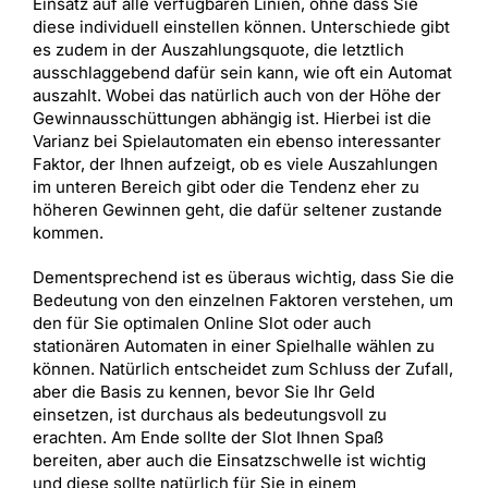
Einsatz auf alle verfügbaren Linien, ohne dass Sie
diese individuell einstellen können. Unterschiede gibt
es zudem in der Auszahlungsquote, die letztlich
ausschlaggebend dafür sein kann, wie oft ein Automat
auszahlt. Wobei das natürlich auch von der Höhe der
Gewinnausschüttungen abhängig ist. Hierbei ist die
Varianz bei Spielautomaten ein ebenso interessanter
Faktor, der Ihnen aufzeigt, ob es viele Auszahlungen
im unteren Bereich gibt oder die Tendenz eher zu
höheren Gewinnen geht, die dafür seltener zustande
kommen.
Dementsprechend ist es überaus wichtig, dass Sie die
Bedeutung von den einzelnen Faktoren verstehen, um
den für Sie optimalen Online Slot oder auch
stationären Automaten in einer Spielhalle wählen zu
können. Natürlich entscheidet zum Schluss der Zufall,
aber die Basis zu kennen, bevor Sie Ihr Geld
einsetzen, ist durchaus als bedeutungsvoll zu
erachten. Am Ende sollte der Slot Ihnen Spaß
bereiten, aber auch die Einsatzschwelle ist wichtig
und diese sollte natürlich für Sie in einem