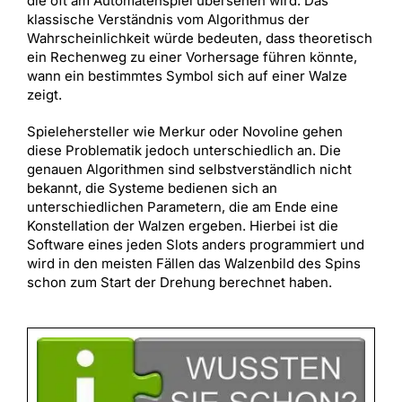
die oft am Automatenspiel übersehen wird. Das
klassische Verständnis vom Algorithmus der
Wahrscheinlichkeit würde bedeuten, dass theoretisch
ein Rechenweg zu einer Vorhersage führen könnte,
wann ein bestimmtes Symbol sich auf einer Walze
zeigt.
Spielehersteller wie Merkur oder Novoline gehen
diese Problematik jedoch unterschiedlich an. Die
genauen Algorithmen sind selbstverständlich nicht
bekannt, die Systeme bedienen sich an
unterschiedlichen Parametern, die am Ende eine
Konstellation der Walzen ergeben. Hierbei ist die
Software eines jeden Slots anders programmiert und
wird in den meisten Fällen das Walzenbild des Spins
schon zum Start der Drehung berechnet haben.