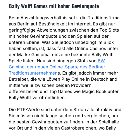
Bally Wulff Games mit hoher Gewinnquote
Beim Auszahlungsverhältnis setzt die Traditionsfirma
aus Berlin auf Beständigkeit im Internet. Es gibt nur
geringfügige Abweichungen zwischen den Top Slots
mit hoher Gewinnquote und den Spielen auf der
unteren Ebene. Was Sie jedoch unbedingt im Blick
haben sollten, ist, dass fast alle Online Casinos unter
der Marke Gamomat einzelne bekannte Bally Wulff
Spiele listen. Neu sind hingegen Slots von
BW
Gaming, der neuen Online-Sparte des Berliner
Traditionsunternehmen
s. Es gibt jedoch immer mehr
Betreiber, die wie Löwen Play Online in Deutschland
mittlerweile zwischen beiden Providern
differenzieren und Top Games wie Magic Book unter
Bally Wulff veröffentlichen.
Die RTP-Werte sind unter dem Strich alle attraktiv und
Sie müssen nicht lange suchen und vergleichen, um
die besten Gewinnquoten zu finden. In der Spielhalle
vor Ort und in den vielen Gastrobereichen, wo Bally