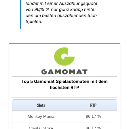
landet mit einer Auszahlungsquote
von 96,15 % nur ganz knapp hinter
den am besten auszahlenden Slot-
Spielen.
Top 5 Gamomat Spielautomaten mit dem
höchsten RTP
Slots
RTP
Monkey Mania
96,17 %
Crystal Strike
96,17 %