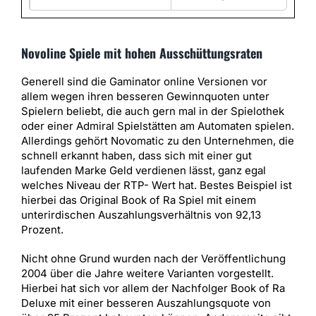
Novoline Spiele mit hohen Ausschüttungsraten
Generell sind die Gaminator online Versionen vor
allem wegen ihren besseren Gewinnquoten unter
Spielern beliebt, die auch gern mal in der Spielothek
oder einer Admiral Spielstätten am Automaten spielen.
Allerdings gehört Novomatic zu den Unternehmen, die
schnell erkannt haben, dass sich mit einer gut
laufenden Marke Geld verdienen lässt, ganz egal
welches Niveau der RTP- Wert hat. Bestes Beispiel ist
hierbei das Original Book of Ra Spiel mit einem
unterirdischen Auszahlungsverhältnis von 92,13
Prozent.
Nicht ohne Grund wurden nach der Veröffentlichung
2004 über die Jahre weitere Varianten vorgestellt.
Hierbei hat sich vor allem der Nachfolger Book of Ra
Deluxe mit einer besseren Auszahlungsquote von