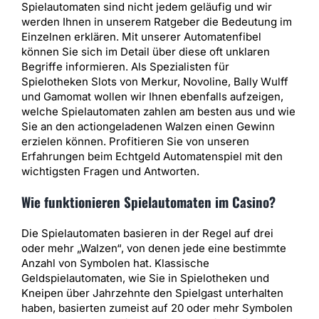
Spielautomaten sind nicht jedem geläufig und wir
werden Ihnen in unserem Ratgeber die Bedeutung im
Einzelnen erklären. Mit unserer Automatenfibel
können Sie sich im Detail über diese oft unklaren
Begriffe informieren. Als Spezialisten für
Spielotheken Slots von Merkur, Novoline, Bally Wulff
und Gamomat wollen wir Ihnen ebenfalls aufzeigen,
welche Spielautomaten zahlen am besten aus und wie
Sie an den actiongeladenen Walzen einen Gewinn
erzielen können. Profitieren Sie von unseren
Erfahrungen beim Echtgeld Automatenspiel mit den
wichtigsten Fragen und Antworten.
Wie funktionieren Spielautomaten im Casino?
Die Spielautomaten basieren in der Regel auf drei
oder mehr „Walzen“, von denen jede eine bestimmte
Anzahl von Symbolen hat. Klassische
Geldspielautomaten, wie Sie in Spielotheken und
Kneipen über Jahrzehnte den Spielgast unterhalten
haben, basierten zumeist auf 20 oder mehr Symbolen