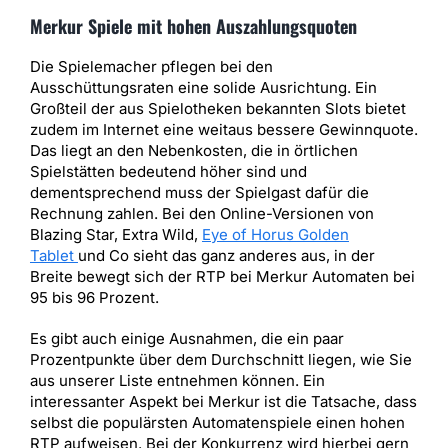
Merkur Spiele mit hohen Auszahlungsquoten
Die Spielemacher pflegen bei den
Ausschüttungsraten eine solide Ausrichtung. Ein
Großteil der aus Spielotheken bekannten Slots bietet
zudem im Internet eine weitaus bessere Gewinnquote.
Das liegt an den Nebenkosten, die in örtlichen
Spielstätten bedeutend höher sind und
dementsprechend muss der Spielgast dafür die
Rechnung zahlen. Bei den Online-Versionen von
Blazing Star, Extra Wild,
Eye of Horus Golden
Tablet
und Co sieht das ganz anderes aus, in der
Breite bewegt sich der RTP bei Merkur Automaten bei
95 bis 96 Prozent.
Es gibt auch einige Ausnahmen, die ein paar
Prozentpunkte über dem Durchschnitt liegen, wie Sie
aus unserer Liste entnehmen können. Ein
interessanter Aspekt bei Merkur ist die Tatsache, dass
selbst die populärsten Automatenspiele einen hohen
RTP aufweisen. Bei der Konkurrenz wird hierbei gern