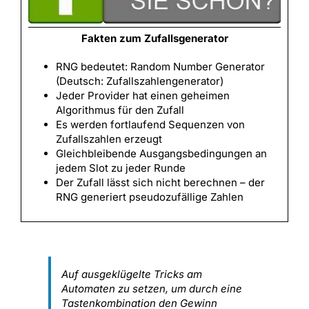
Fakten zum Zufallsgenerator
RNG bedeutet: Random Number Generator
(Deutsch: Zufallszahlengenerator)
Jeder Provider hat einen geheimen
Algorithmus für den Zufall
Es werden fortlaufend Sequenzen von
Zufallszahlen erzeugt
Gleichbleibende Ausgangsbedingungen an
jedem Slot zu jeder Runde
Der Zufall lässt sich nicht berechnen – der
RNG generiert pseudozufällige Zahlen
Auf ausgeklügelte Tricks am
Automaten zu setzen, um durch eine
Tastenkombination den Gewinn