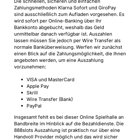
Die schnellen, sicheren und einfachen
Zahlungsmethoden Klarna Sofort und GiroPay
sind ausschließlich zum Aufladen vorgesehen. Es
wird sofort per Online-Banking über Ihr
Bankkonto abgebucht, weshalb das Geld
unmittelbar danach verfügbar ist. Auszahlen
lassen müssen Sie jedoch per Wire Transfer als
normale Banküberweisung. Werfen wir zunächst
einen Blick auf die Zahlungsmöglichkeit, die Ihnen
angeboten werden, um eine Auszahlung
vorzunehmen:
VISA und MasterCard
Apple Pay
Skrill
Wire Transfer (Bank)
PayPal
Insgesamt fehlt es bei dieser Online Spielhalle an
Bandbreite im Hinblick auf die Bezahldienste. Die
888slots Auszahlung ist praktisch nur über eine
Handvoll Provider möglich und das wird sicher