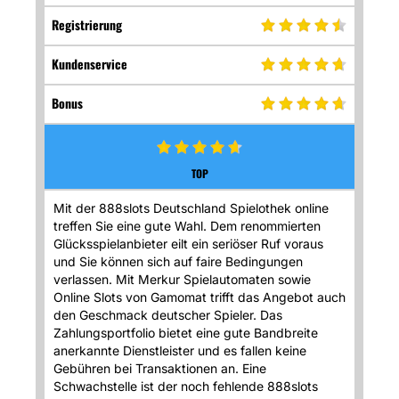
Registrierung
Kundenservice
Bonus
TOP
Mit der 888slots Deutschland Spielothek online
treffen Sie eine gute Wahl. Dem renommierten
Glücksspielanbieter eilt ein seriöser Ruf voraus
und Sie können sich auf faire Bedingungen
verlassen. Mit Merkur Spielautomaten sowie
Online Slots von Gamomat trifft das Angebot auch
den Geschmack deutscher Spieler. Das
Zahlungsportfolio bietet eine gute Bandbreite
anerkannte Dienstleister und es fallen keine
Gebühren bei Transaktionen an. Eine
Schwachstelle ist der noch fehlende 888slots