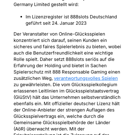
Germany Limited gestellt wird:
Im Lizenzregister ist 888slots Deutschland
geführt seit 24. Januar 2023
Der Veranstalter von Online-Glücksspielen
konzentriert sich darauf, seinen Kunden ein
sicheres und faires Spielerlebnis zu bieten, wobei
auch die Benutzerfreundlichkeit eine wichtige
Rolle spielt. Daher setzt 888slots seriös auf die
Erfahrung der Holding und bietet in Sachen
Spielerschutz mit 888 Responsable Gaming einen
zusätzlichen Weg,
verantwortungsvolles Spielen
zu gewährleisten. Die vom Glücksspielkollegium
erlassenen Leitlinien im Glücksspielstaatsvertrag
(GlüStV) hält das Unternehmen selbstverständlich
ebenfalls ein. Mit offizieller deutscher Lizenz hält
der Online-Anbieter der strengen Auflagen des
Glücksspielvertrags ein, welche durch die
Gemeinsame Glücksspielbehörde der Länder
(AöR) überwacht werden. Mit der