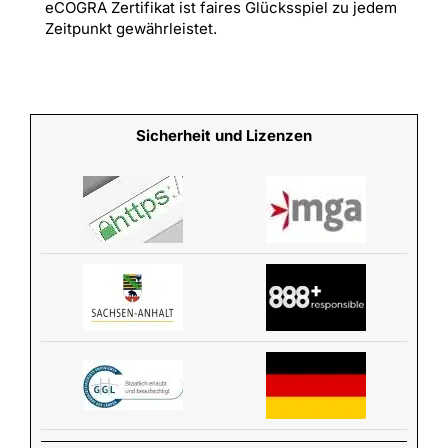
eCOGRA Zertifikat ist faires Glücksspiel zu jedem
Zeitpunkt gewährleistet.
Sicherheit und Lizenzen