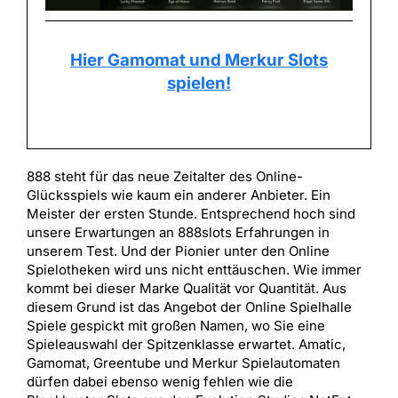
Hier Gamomat und Merkur Slots
spielen!
888 steht für das neue Zeitalter des Online-
Glücksspiels wie kaum ein anderer Anbieter. Ein
Meister der ersten Stunde. Entsprechend hoch sind
unsere Erwartungen an 888slots Erfahrungen in
unserem Test. Und der Pionier unter den Online
Spielotheken wird uns nicht enttäuschen. Wie immer
kommt bei dieser Marke Qualität vor Quantität. Aus
diesem Grund ist das Angebot der Online Spielhalle
Spiele gespickt mit großen Namen, wo Sie eine
Spieleauswahl der Spitzenklasse erwartet. Amatic,
Gamomat, Greentube und Merkur Spielautomaten
dürfen dabei ebenso wenig fehlen wie die