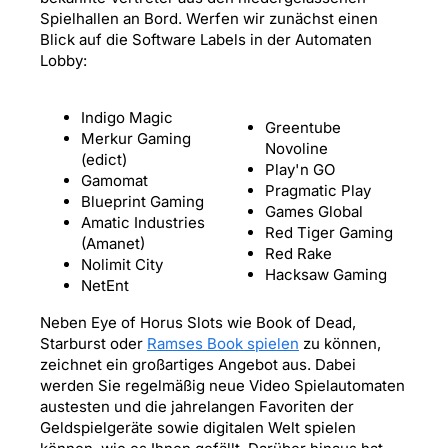
Spielhallen an Bord. Werfen wir zunächst einen
Blick auf die Software Labels in der Automaten
Lobby:
Indigo Magic
Greentube
Merkur Gaming
Novoline
(edict)
Play'n GO
Gamomat
Pragmatic Play
Blueprint Gaming
Games Global
Amatic Industries
Red Tiger Gaming
(Amanet)
Red Rake
Nolimit City
Hacksaw Gaming
NetEnt
Neben Eye of Horus Slots wie Book of Dead,
Starburst oder
Ramses Book spielen
zu können,
zeichnet ein großartiges Angebot aus. Dabei
werden Sie regelmäßig neue Video Spielautomaten
austesten und die jahrelangen Favoriten der
Geldspielgeräte sowie digitalen Welt spielen