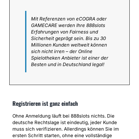
Mit Referenzen von eCOGRA oder
GAMECARE werden Ihre 888slots
Erfahrungen von Fairness und
Sicherheit geprägt sein. Bis zu 30
Millionen Kunden weltweit können
sich nicht irren – der Online
Spielotheken Anbieter ist einer der
Besten und in Deutschland legal!
Registrieren ist ganz einfach
Ohne Anmeldung läuft bei 888slots nichts. Die
deutsche Rechtslage ist eindeutig, jeder Kunde
muss sich verifizieren. Allerdings können Sie im
ersten Schritt starten, ohne eine vollständige