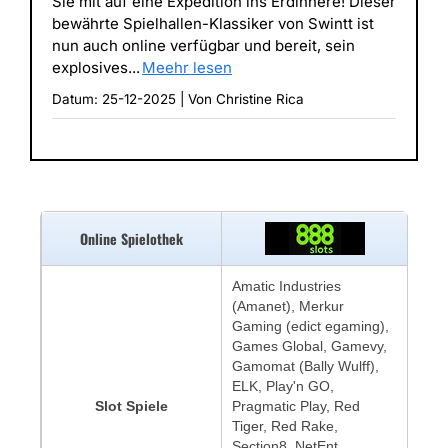
Sie mit auf eine Expedition ins Erdinnere! Dieser
bewährte Spielhallen-Klassiker von Swintt ist
nun auch online verfügbar und bereit, sein
explosives...
Meehr lesen
Datum: 25-12-2025
Von Christine Rica
Online
Spielothek
Amatic Industries
(Amanet), Merkur
Gaming (edict egaming),
Games Global, Gamevy,
Gamomat (Bally Wulff),
ELK, Play'n GO,
Slot Spiele
Pragmatic Play, Red
Tiger, Red Rake,
Section8, NetEnt,