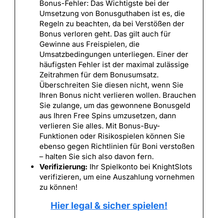
Bonus-Fehler: Das Wichtigste bei der
Umsetzung von Bonusguthaben ist es, die
Regeln zu beachten, da bei Verstößen der
Bonus verloren geht. Das gilt auch für
Gewinne aus Freispielen, die
Umsatzbedingungen unterliegen. Einer der
häufigsten Fehler ist der maximal zulässige
Zeitrahmen für dem Bonusumsatz.
Überschreiten Sie diesen nicht, wenn Sie
Ihren Bonus nicht verlieren wollen. Brauchen
Sie zulange, um das gewonnene Bonusgeld
aus Ihren Free Spins umzusetzen, dann
verlieren Sie alles. Mit Bonus-Buy-
Funktionen oder Risikospielen können Sie
ebenso gegen Richtlinien für Boni verstoßen
– halten Sie sich also davon fern.
Verifizierung:
Ihr Spielkonto bei KnightSlots
verifizieren, um eine Auszahlung vornehmen
zu können!
Hier legal & sicher spielen!