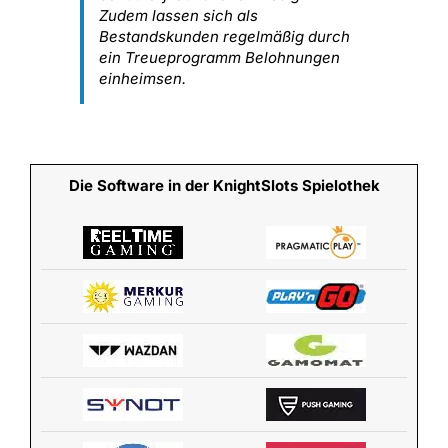
Zudem lassen sich als
Bestandskunden regelmäßig durch
ein Treueprogramm Belohnungen
einheimsen.
Die Software in der KnightSlots Spielothek