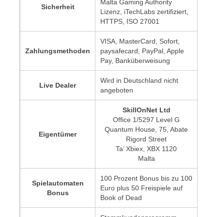
Malta Gaming Authority
Sicherheit
Lizenz, iTechLabs zertifiziert,
HTTPS, ISO 27001
VISA, MasterCard, Sofort,
Zahlungsmethoden
paysafecard, PayPal, Apple
Pay, Banküberweisung
Wird in Deutschland nicht
Live Dealer
angeboten
SkillOnNet Ltd
Office 1/5297 Level G
Quantum House, 75, Abate
Eigentümer
Rigord Street
Ta’ Xbiex, XBX 1120
Malta
100 Prozent Bonus bis zu 100
Spielautomaten
Euro plus 50 Freispiele auf
Bonus
Book of Dead