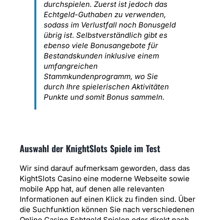
durchspielen. Zuerst ist jedoch das
Echtgeld-Guthaben zu verwenden,
sodass im Verlustfall noch Bonusgeld
übrig ist. Selbstverständlich gibt es
ebenso viele Bonusangebote für
Bestandskunden inklusive einem
umfangreichen
Stammkundenprogramm, wo Sie
durch Ihre spielerischen Aktivitäten
Punkte und somit Bonus sammeln.
Auswahl der KnightSlots Spiele im Test
Wir sind darauf aufmerksam geworden, dass das
KightSlots Casino eine moderne Webseite sowie
mobile App hat, auf denen alle relevanten
Informationen auf einen Klick zu finden sind. Über
die Suchfunktion können Sie nach verschiedenen
Online Casino Echtgeld Spielen oder direkt nach