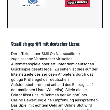
Staatlich geprüft mit deutscher Lizenz
Der offiziell über Skill On Net staatliche
zugelassene Veranstalter virtueller
Automatenspiele operiert unter dem deutschen
Glücksspielgesetz legal. Zu sehen ist dies auf der
Internetseite des seriösen Anbieters durch das
gültige Prüfsiegel der deutschen
Aufsichtsbehörde und anhand des Eintrags auf
der amtlichen Liste (Whitelist). Allein dieser
Faktor lässt uns im Rahmen der KnightSlots
Casino Bewertung eine Empfehlung aussprechen.
Das Spiel mit echtem Geld am Online Slot wird