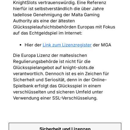
KnightSlots vertrauenswürdig. Eine Referenz
hierfür ist selbstverständlich die über Jahre
tadellose Genehmigung der Malta Gaming
Authority als eine der ältesten
Glücksspielaufsichtsbehörden Europas mit Fokus
auf das Echtgeldspiel im Internet:
Hier der
Link zum Lizenzregister
der MGA
Die Europa Lizenz der maltesischen
Regulierungsbehörde ist nicht für die
Glücksspielangebot auf knight-slots.de
verantwortlich. Dennoch ist es ein Zeichen für
Sicherheit und Seriosität, denn in der Online-
Spielbank erfolgt das Glücksspiel in einem
verschlüsselten und sicheren Umfeld unter
Verwendung einer SSL-Verschlüsselung.
Sicherheit und Lizenzen