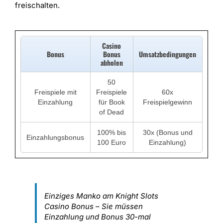
freischalten.
Casino
Bonus
Bonus
Umsatzbedingungen
abholen
50
Freispiele mit
Freispiele
60x
Einzahlung
für Book
Freispielgewinn
of Dead
100% bis
30x (Bonus und
Einzahlungsbonus
100 Euro
Einzahlung)
Einziges Manko am Knight Slots
Casino Bonus – Sie müssen
Einzahlung und Bonus 30-mal