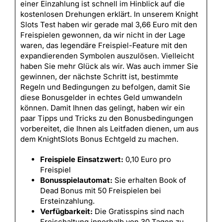
einer Einzahlung ist schnell im Hinblick auf die
kostenlosen Drehungen erklärt. In unserem Knight
Slots Test haben wir gerade mal 3,66 Euro mit den
Freispielen gewonnen, da wir nicht in der Lage
waren, das legendäre Freispiel-Feature mit den
expandierenden Symbolen auszulösen. Vielleicht
haben Sie mehr Glück als wir. Was auch immer Sie
gewinnen, der nächste Schritt ist, bestimmte
Regeln und Bedingungen zu befolgen, damit Sie
diese Bonusgelder in echtes Geld umwandeln
können. Damit Ihnen das gelingt, haben wir ein
paar Tipps und Tricks zu den Bonusbedingungen
vorbereitet, die Ihnen als Leitfaden dienen, um aus
dem KnightSlots Bonus Echtgeld zu machen.
Freispiele Einsatzwert:
0,10 Euro pro
Freispiel
Bonusspielautomat:
Sie erhalten Book of
Dead Bonus mit 50 Freispielen bei
Ersteinzahlung.
Verfügbarkeit:
Die Gratisspins sind nach
Freischaltung innerhalb von 30 Tagen zu