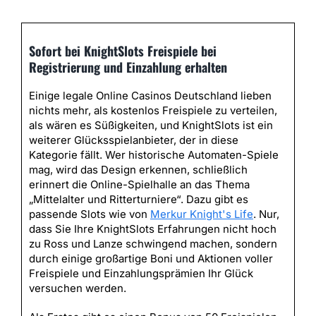
Sofort bei KnightSlots Freispiele bei
Registrierung und Einzahlung erhalten
Einige legale Online Casinos Deutschland lieben
nichts mehr, als kostenlos Freispiele zu verteilen,
als wären es Süßigkeiten, und KnightSlots ist ein
weiterer Glücksspielanbieter, der in diese
Kategorie fällt. Wer historische Automaten-Spiele
mag, wird das Design erkennen, schließlich
erinnert die Online-Spielhalle an das Thema
„Mittelalter und Ritterturniere“. Dazu gibt es
passende Slots wie von
Merkur Knight's Life
. Nur,
dass Sie Ihre KnightSlots Erfahrungen nicht hoch
zu Ross und Lanze schwingend machen, sondern
durch einige großartige Boni und Aktionen voller
Freispiele und Einzahlungsprämien Ihr Glück
versuchen werden.