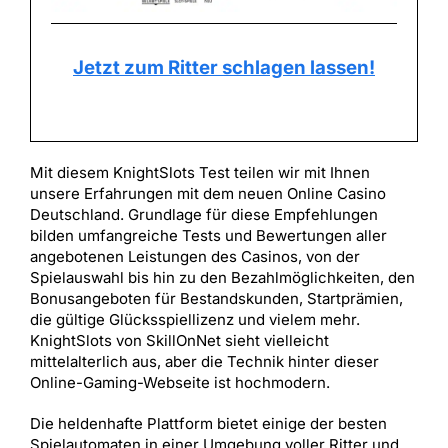
Jetzt zum Ritter schlagen lassen!
Mit diesem KnightSlots Test teilen wir mit Ihnen
unsere Erfahrungen mit dem neuen Online Casino
Deutschland. Grundlage für diese Empfehlungen
bilden umfangreiche Tests und Bewertungen aller
angebotenen Leistungen des Casinos, von der
Spielauswahl bis hin zu den Bezahlmöglichkeiten, den
Bonusangeboten für Bestandskunden, Startprämien,
die gültige Glücksspiellizenz und vielem mehr.
KnightSlots von SkillOnNet sieht vielleicht
mittelalterlich aus, aber die Technik hinter dieser
Online-Gaming-Webseite ist hochmodern.
Die heldenhafte Plattform bietet einige der besten
Spielautomaten in einer Umgebung voller Ritter und