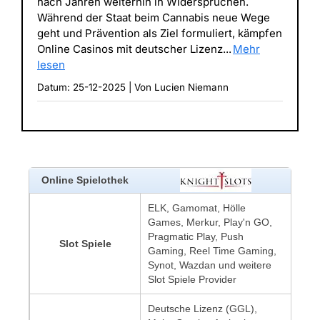
nach Jahren weiterhin in Widersprüchen.
Während der Staat beim Cannabis neue Wege
geht und Prävention als Ziel formuliert, kämpfen
Online Casinos mit deutscher Lizenz...
Mehr
lesen
Datum: 25-12-2025
Von Lucien Niemann
Online Spielothek
ELK, Gamomat, Hölle
Games, Merkur, Play'n GO,
Pragmatic Play, Push
Slot Spiele
Gaming, Reel Time Gaming,
Synot, Wazdan und weitere
Slot Spiele Provider
Deutsche Lizenz (GGL),