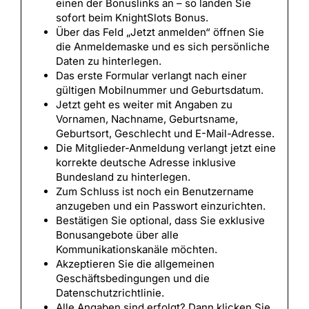
einen der Bonuslinks an – so landen Sie
sofort beim KnightSlots Bonus.
Über das Feld „Jetzt anmelden“ öffnen Sie
die Anmeldemaske und es sich persönliche
Daten zu hinterlegen.
Das erste Formular verlangt nach einer
gültigen Mobilnummer und Geburtsdatum.
Jetzt geht es weiter mit Angaben zu
Vornamen, Nachname, Geburtsname,
Geburtsort, Geschlecht und E-Mail-Adresse.
Die Mitglieder-Anmeldung verlangt jetzt eine
korrekte deutsche Adresse inklusive
Bundesland zu hinterlegen.
Zum Schluss ist noch ein Benutzername
anzugeben und ein Passwort einzurichten.
Bestätigen Sie optional, dass Sie exklusive
Bonusangebote über alle
Kommunikationskanäle möchten.
Akzeptieren Sie die allgemeinen
Geschäftsbedingungen und die
Datenschutzrichtlinie.
Alle Angaben sind erfolgt? Dann klicken Sie