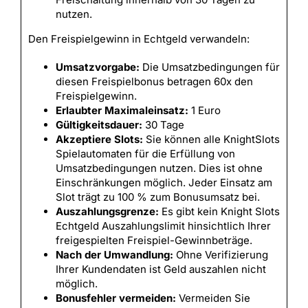
nutzen.
Den Freispielgewinn in Echtgeld verwandeln:
Umsatzvorgabe:
Die Umsatzbedingungen für
diesen Freispielbonus betragen 60x den
Freispielgewinn.
Erlaubter Maximaleinsatz:
1 Euro
Gültigkeitsdauer:
30 Tage
Akzeptiere Slots:
Sie können alle KnightSlots
Spielautomaten für die Erfüllung von
Umsatzbedingungen nutzen. Dies ist ohne
Einschränkungen möglich. Jeder Einsatz am
Slot trägt zu 100 % zum Bonusumsatz bei.
Auszahlungsgrenze:
Es gibt kein Knight Slots
Echtgeld Auszahlungslimit hinsichtlich Ihrer
freigespielten Freispiel-Gewinnbeträge.
Nach der Umwandlung:
Ohne Verifizierung
Ihrer Kundendaten ist Geld auszahlen nicht
möglich.
Bonusfehler vermeiden:
Vermeiden Sie