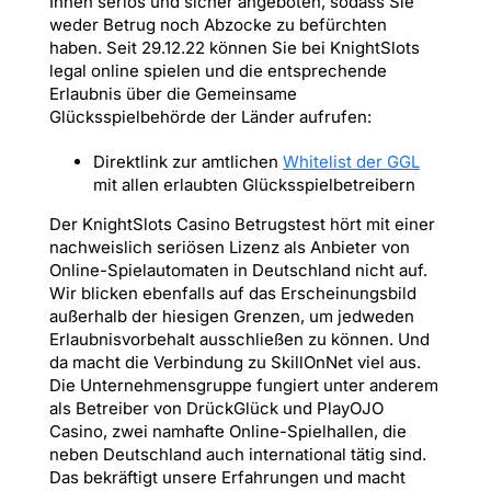
Ihnen seriös und sicher angeboten, sodass Sie
weder Betrug noch Abzocke zu befürchten
haben. Seit 29.12.22 können Sie bei KnightSlots
legal online spielen und die entsprechende
Erlaubnis über die Gemeinsame
Glücksspielbehörde der Länder aufrufen:
Direktlink zur amtlichen
Whitelist der GGL
mit allen erlaubten Glücksspielbetreibern
Der KnightSlots Casino Betrugstest hört mit einer
nachweislich seriösen Lizenz als Anbieter von
Online-Spielautomaten in Deutschland nicht auf.
Wir blicken ebenfalls auf das Erscheinungsbild
außerhalb der hiesigen Grenzen, um jedweden
Erlaubnisvorbehalt ausschließen zu können. Und
da macht die Verbindung zu SkillOnNet viel aus.
Die Unternehmensgruppe fungiert unter anderem
als Betreiber von DrückGlück und PlayOJO
Casino, zwei namhafte Online-Spielhallen, die
neben Deutschland auch international tätig sind.
Das bekräftigt unsere Erfahrungen und macht