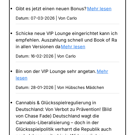
Gibt es jetzt einen neuen Bonus?
Mehr lesen
Datum: 07-03-2026
Von Carlo
Schicke neue VIP Lounge eingerichtet kann ich
empfehlen. Auszahlung schnell und Book of Ra
in allen Versionen da
Mehr lesen
Datum: 16-02-2026
Von Carlo
Bin von der VIP Lounge sehr angetan.
Mehr
lesen
Datum: 28-01-2026
Von Hübsches Mädchen
Cannabis & Glücksspielregulierung in
Deutschland: Von Verbot zu Prävention! (Bild
von Chase Fade) Deutschland wagt die
Cannabis-Liberalisierung – doch in der
Glücksspielpolitik verharrt die Republik auch