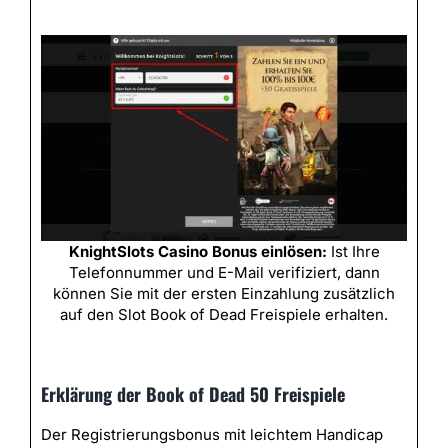
KnightSlots Casino Bonus einlösen:
Ist Ihre
Telefonnummer und E-Mail verifiziert, dann
können Sie mit der ersten Einzahlung zusätzlich
auf den Slot Book of Dead Freispiele erhalten.
Erklärung der Book of Dead 50 Freispiele
Der Registrierungsbonus mit leichtem Handicap