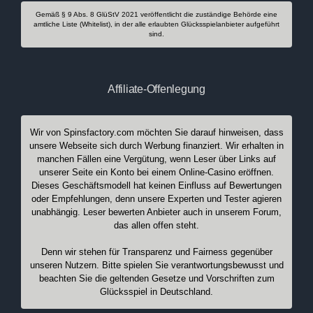
Gemäß § 9 Abs. 8 GlüStV 2021 veröffentlicht die zuständige Behörde eine
amtliche Liste (Whitelist), in der alle erlaubten Glücksspielanbieter aufgeführt
sind.
Affiliate-Offenlegung
Wir von Spinsfactory.com möchten Sie darauf hinweisen, dass
unsere Webseite sich durch Werbung finanziert. Wir erhalten in
manchen Fällen eine Vergütung, wenn Leser über Links auf
unserer Seite ein Konto bei einem Online-Casino eröffnen.
Dieses Geschäftsmodell hat keinen Einfluss auf Bewertungen
oder Empfehlungen, denn unsere Experten und Tester agieren
unabhängig. Leser bewerten Anbieter auch in unserem Forum,
das allen offen steht.
Denn wir stehen für Transparenz und Fairness gegenüber
unseren Nutzern. Bitte spielen Sie verantwortungsbewusst und
beachten Sie die geltenden Gesetze und Vorschriften zum
Glücksspiel in Deutschland.