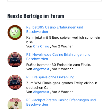
Neuste Beiträge im Forum
RE: bet365 Casino Erfahrungen und
Beschwerden
Kann jetzt mit 5 Euro spielen weil ich schon ein
bissl ...
Von
Cha Ching
,
Vor 2 Wochen
RE: Novoline.de Casino Erfahrungen und
Beschwerden
Fußballsommer 30 Freispiele zum Finale.
Von
Abgezockt
,
Vor 2 Wochen
RE: Freispiele ohne Einzahlung
Zum WM-Finale ganz großes Freispielkino in
deutschen Ca...
Von
Abgezockt
,
Vor 2 Wochen
RE: JackpotPiraten Casino Erfahrungen und
Beschwerden