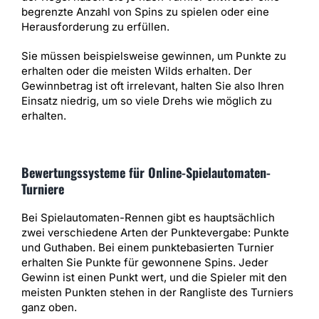
begrenzte Anzahl von Spins zu spielen oder eine
Herausforderung zu erfüllen.
Sie müssen beispielsweise gewinnen, um Punkte zu
erhalten oder die meisten Wilds erhalten. Der
Gewinnbetrag ist oft irrelevant, halten Sie also Ihren
Einsatz niedrig, um so viele Drehs wie möglich zu
erhalten.
Bewertungssysteme für Online-Spielautomaten-
Turniere
Bei Spielautomaten-Rennen gibt es hauptsächlich
zwei verschiedene Arten der Punktevergabe: Punkte
und Guthaben. Bei einem punktebasierten Turnier
erhalten Sie Punkte für gewonnene Spins. Jeder
Gewinn ist einen Punkt wert, und die Spieler mit den
meisten Punkten stehen in der Rangliste des Turniers
ganz oben.