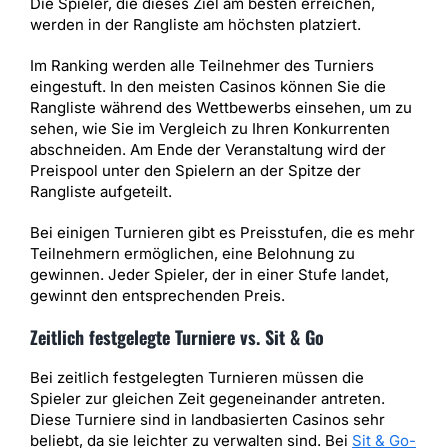
Die Spieler, die dieses Ziel am besten erreichen,
werden in der Rangliste am höchsten platziert.
Im Ranking werden alle Teilnehmer des Turniers
eingestuft. In den meisten Casinos können Sie die
Rangliste während des Wettbewerbs einsehen, um zu
sehen, wie Sie im Vergleich zu Ihren Konkurrenten
abschneiden. Am Ende der Veranstaltung wird der
Preispool unter den Spielern an der Spitze der
Rangliste aufgeteilt.
Bei einigen Turnieren gibt es Preisstufen, die es mehr
Teilnehmern ermöglichen, eine Belohnung zu
gewinnen. Jeder Spieler, der in einer Stufe landet,
gewinnt den entsprechenden Preis.
Zeitlich festgelegte Turniere vs. Sit & Go
Bei zeitlich festgelegten Turnieren müssen die
Spieler zur gleichen Zeit gegeneinander antreten.
Diese Turniere sind in landbasierten Casinos sehr
beliebt, da sie leichter zu verwalten sind. Bei
Sit & Go-