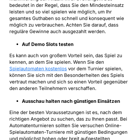
bedeutet in der Regel, dass Sie den Mindesteinsatz
leisten und so viel spielen wie möglich, um Ihr
gesamtes Guthaben so schnell und konsequent wie
möglich zu verbrauchen. Achten Sie darauf, dass
reguläre Gewinne auch ausgezahlt werden.
Auf Demo Slots testen
Es kann auch von großem Vorteil sein, das Spiel zu
kennen, an dem Sie spielen. Wenn Sie den
Spielautomaten kostenlos
vor dem Turnier spielen,
können Sie sich mit den Besonderheiten des Spiels
vertraut machen und sich so einen Vorteil gegenüber
den anderen Teilnehmern verschaffen.
Ausschau halten nach günstigen Einsätzen
Eine der besten Voraussetzungen ist es, nach dem
richtigen Angebot zu suchen, das zu Ihnen passt. Bei
Automatenturnieren sollten Sie versuchen Online-
Spielautomaten-Turniere mit günstigen Bedingungen
und möglichst hohen oder breit aufgestellten