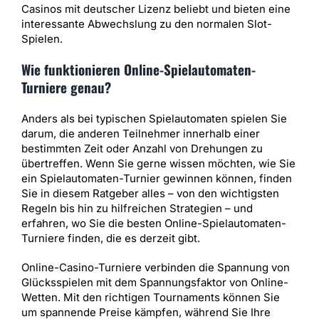
Casinos mit deutscher Lizenz beliebt und bieten eine
interessante Abwechslung zu den normalen Slot-
Spielen.
Wie funktionieren Online-Spielautomaten-
Turniere genau?
Anders als bei typischen Spielautomaten spielen Sie
darum, die anderen Teilnehmer innerhalb einer
bestimmten Zeit oder Anzahl von Drehungen zu
übertreffen. Wenn Sie gerne wissen möchten, wie Sie
ein Spielautomaten-Turnier gewinnen können, finden
Sie in diesem Ratgeber alles – von den wichtigsten
Regeln bis hin zu hilfreichen Strategien – und
erfahren, wo Sie die besten Online-Spielautomaten-
Turniere finden, die es derzeit gibt.
Online-Casino-Turniere verbinden die Spannung von
Glücksspielen mit dem Spannungsfaktor von Online-
Wetten. Mit den richtigen Tournaments können Sie
um spannende Preise kämpfen, während Sie Ihre