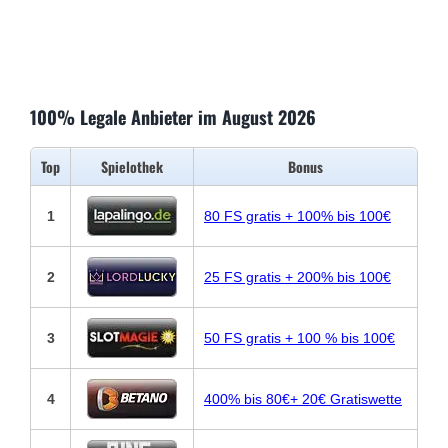
100% Legale Anbieter im August 2026
Top
Spielothek
Bonus
1
80 FS gratis + 100% bis 100€
2
25 FS gratis + 200% bis 100€
3
50 FS gratis + 100 % bis 100€
4
400% bis 80€+ 20€ Gratiswette