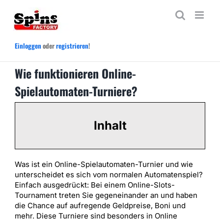
Zum
Inhalt
springen
Einloggen
oder
registrieren
!
Wie funktionieren Online-
Spielautomaten-Turniere?
Inhalt
Was ist ein Online-Spielautomaten-Turnier und wie
unterscheidet es sich vom normalen Automatenspiel?
Einfach ausgedrückt: Bei einem Online-Slots-
Tournament treten Sie gegeneinander an und haben
die Chance auf aufregende Geldpreise, Boni und
mehr. Diese Turniere sind besonders in Online