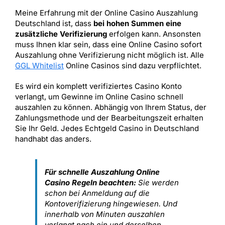
Meine Erfahrung mit der Online Casino Auszahlung
Deutschland ist, dass
bei hohen Summen eine
zusätzliche Verifizierung
erfolgen kann. Ansonsten
muss Ihnen klar sein, dass eine Online Casino sofort
Auszahlung ohne Verifizierung nicht möglich ist. Alle
GGL Whitelist
Online Casinos sind dazu verpflichtet.
Es wird ein komplett verifiziertes Casino Konto
verlangt, um Gewinne im Online Casino schnell
auszahlen zu können. Abhängig von Ihrem Status, der
Zahlungsmethode und der Bearbeitungszeit erhalten
Sie Ihr Geld. Jedes Echtgeld Casino in Deutschland
handhabt das anders.
Für schnelle Auszahlung Online
Casino Regeln beachten:
Sie werden
schon bei Anmeldung auf die
Kontoverifizierung hingewiesen. Und
innerhalb von Minuten auszahlen
verlangt nach ein und derselben