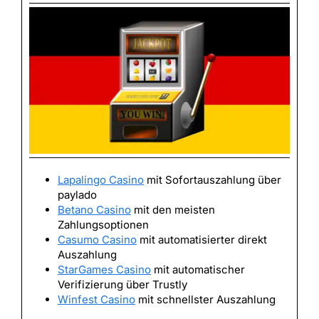
Lapalingo Casino
mit Sofortauszahlung über
paylado
Betano Casino
mit den meisten
Zahlungsoptionen
Casumo Casino
mit automatisierter direkt
Auszahlung
StarGames Casino
mit automatischer
Verifizierung über Trustly
Winfest Casino
mit schnellster Auszahlung