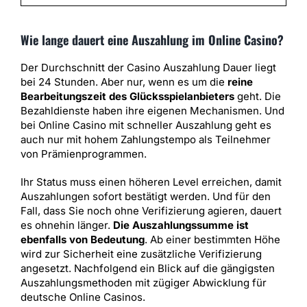
Wie lange dauert eine Auszahlung im Online Casino?
Der Durchschnitt der Casino Auszahlung Dauer liegt
bei 24 Stunden. Aber nur, wenn es um die
reine
Bearbeitungszeit des Glücksspielanbieters
geht. Die
Bezahldienste haben ihre eigenen Mechanismen. Und
bei Online Casino mit schneller Auszahlung geht es
auch nur mit hohem Zahlungstempo als Teilnehmer
von Prämienprogrammen.
Ihr Status muss einen höheren Level erreichen, damit
Auszahlungen sofort bestätigt werden. Und für den
Fall, dass Sie noch ohne Verifizierung agieren, dauert
es ohnehin länger.
Die Auszahlungssumme ist
ebenfalls von Bedeutung
. Ab einer bestimmten Höhe
wird zur Sicherheit eine zusätzliche Verifizierung
angesetzt. Nachfolgend ein Blick auf die gängigsten
Auszahlungsmethoden mit zügiger Abwicklung für
deutsche Online Casinos.