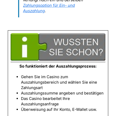
Zahlungsoption für Ein- und
Auszahlung
.
So funktioniert der Auszahlungsprozess:
Gehen Sie im Casino zum
Auszahlungsbereich und wählen Sie eine
Zahlungsart
Auszahlungssumme angeben und bestätigen
Das Casino bearbeitet Ihre
Auszahlungsanfrage
Überweisung auf Ihr Konto, E-Wallet usw.