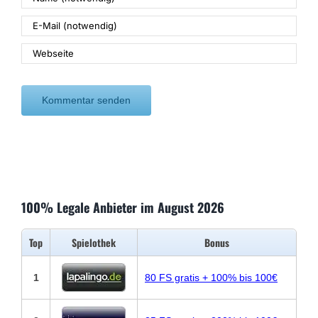
100% Legale Anbieter im August 2026
Top
Spielothek
Bonus
1
80 FS gratis + 100% bis 100€