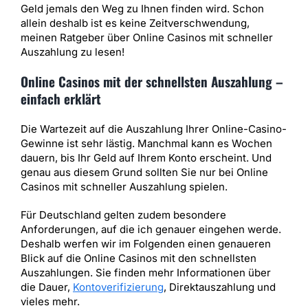
Geld jemals den Weg zu Ihnen finden wird. Schon
allein deshalb ist es keine Zeitverschwendung,
meinen Ratgeber über Online Casinos mit schneller
Auszahlung zu lesen!
Online Casinos mit der schnellsten Auszahlung –
einfach erklärt
Die Wartezeit auf die Auszahlung Ihrer Online-Casino-
Gewinne ist sehr lästig. Manchmal kann es Wochen
dauern, bis Ihr Geld auf Ihrem Konto erscheint. Und
genau aus diesem Grund sollten Sie nur bei Online
Casinos mit schneller Auszahlung spielen.
Für Deutschland gelten zudem besondere
Anforderungen, auf die ich genauer eingehen werde.
Deshalb werfen wir im Folgenden einen genaueren
Blick auf die Online Casinos mit den schnellsten
Auszahlungen. Sie finden mehr Informationen über
die Dauer,
Kontoverifizierung
, Direktauszahlung und
vieles mehr.