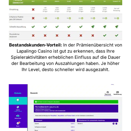
Bestandskunden-Vorteil:
In der Prämienübersicht von
Lapalingo Casino ist gut zu erkennen, dass Ihre
Spieleraktivitäten erheblichen Einfluss auf die Dauer
der Bearbeitung von Auszahlungen haben. Je höher
Ihr Level, desto schneller wird ausgezahlt.