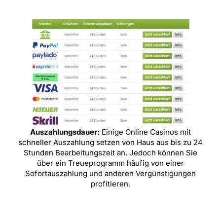
Auszahlungsdauer:
Einige Online Casinos mit
schneller Auszahlung setzen von Haus aus bis zu 24
Stunden Bearbeitungszeit an. Jedoch können Sie
über ein Treueprogramm häufig von einer
Sofortauszahlung und anderen Vergünstigungen
profitieren.