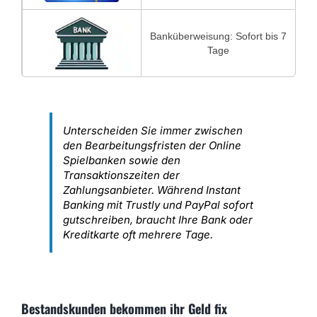
Banküberweisung: Sofort bis 7
Tage
Unterscheiden Sie immer zwischen
den Bearbeitungsfristen der Online
Spielbanken sowie den
Transaktionszeiten der
Zahlungsanbieter. Während Instant
Banking mit Trustly und PayPal sofort
gutschreiben, braucht Ihre Bank oder
Kreditkarte oft mehrere Tage.
Bestandskunden bekommen ihr Geld fix