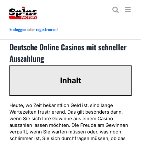
Zum
Inhalt
springen
Einloggen
oder
registrieren
!
Deutsche Online Casinos mit schneller
Auszahlung
Inhalt
Heute, wo Zeit bekanntlich Geld ist, sind lange
Wartezeiten frustrierend. Das gilt besonders dann,
wenn Sie sich Ihre Gewinne aus einem Casino
auszahlen lassen möchten. Die Freude am Gewinnen
verpufft, wenn Sie warten müssen oder, was noch
schlimmer ist, Sie sich durchfragen müssen, ob das