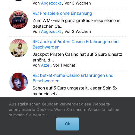
Von
Abgezockt
,
Vor 3 Wochen
RE: Freispiele ohne Einzahlung
Zum WM-Finale ganz großes Freispielkino in
deutschen Ca...
Von
Abgezockt
,
Vor 3 Wochen
RE: JackpotPiraten Casino Erfahrungen und
Beschwerden
Jackpot Piraten Casino hat auf 5 Euro Einsatz
erhöht, d...
Von
Atze
,
Vor 1 Monat
RE: bet-at-home Casino Erfahrungen und
Beschwerden
Schon auf 5 Euro umgestellt. Jeder Spin 5x
mehr einsetz...
Von
anonymous1366
,
Vor 1 Monat
Aus statistischen Gründen verwendet diese Webseite
anonymisierte Cookies. Wenn Sie unsere Webseite nutzen
stimmen Sie dem zu.
Ok
Neuste Themen im Forum