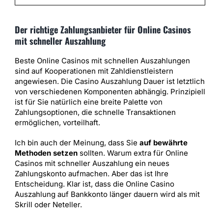
Der richtige Zahlungsanbieter für Online Casinos
mit schneller Auszahlung
Beste Online Casinos mit schnellen Auszahlungen
sind auf Kooperationen mit Zahldienstleistern
angewiesen. Die Casino Auszahlung Dauer ist letztlich
von verschiedenen Komponenten abhängig. Prinzipiell
ist für Sie natürlich eine breite Palette von
Zahlungsoptionen, die schnelle Transaktionen
ermöglichen, vorteilhaft.
Ich bin auch der Meinung, dass Sie
auf bewährte
Methoden setzen
sollten. Warum extra für Online
Casinos mit schneller Auszahlung ein neues
Zahlungskonto aufmachen. Aber das ist Ihre
Entscheidung. Klar ist, dass die Online Casino
Auszahlung auf Bankkonto länger dauern wird als mit
Skrill oder Neteller.