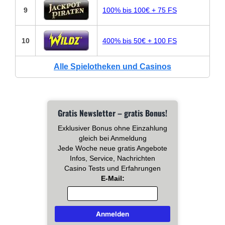
9
100% bis 100€ + 75 FS
10
400% bis 50€ + 100 FS
Alle Spielotheken und Casinos
Gratis Newsletter – gratis Bonus!
Exklusiver Bonus ohne Einzahlung
gleich bei Anmeldung
Jede Woche neue gratis Angebote
Infos, Service, Nachrichten
Casino Tests und Erfahrungen
E-Mail: