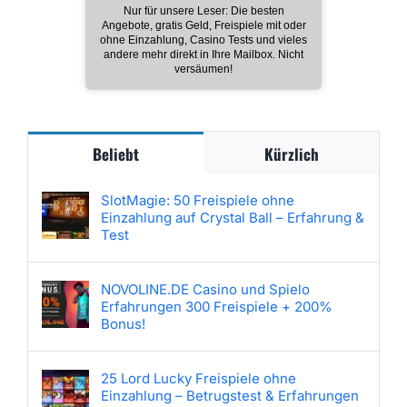
Nur für unsere Leser: Die besten
Angebote, gratis Geld, Freispiele mit oder
ohne Einzahlung, Casino Tests und vieles
andere mehr direkt in Ihre Mailbox. Nicht
versäumen!
Beliebt
Kürzlich
SlotMagie: 50 Freispiele ohne
Einzahlung auf Crystal Ball – Erfahrung &
Test
NOVOLINE.DE Casino und Spielo
Erfahrungen 300 Freispiele + 200%
Bonus!
25 Lord Lucky Freispiele ohne
Einzahlung – Betrugstest & Erfahrungen