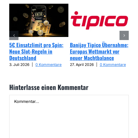
5€ Einsatzlimit pro Spin:
Banijay Tipico Übernahme:
Wer
Neue Slot-Regeln in
Europas Wettmarkt vor
Glü
Deutschland
neuer Machtbalance
har
Cap
3. Juli 2026
|
0 Kommentare
27. April 2026
|
0 Kommentare
25. 
Hinterlasse einen Kommentar
Kommentar