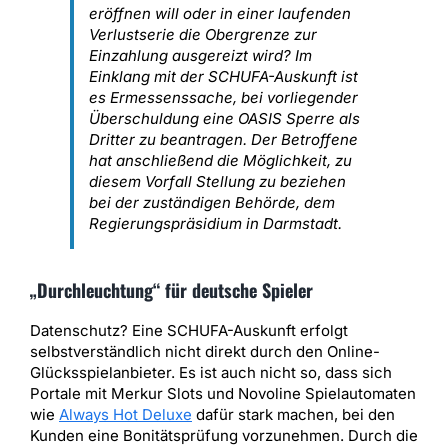
eröffnen will oder in einer laufenden
Verlustserie die Obergrenze zur
Einzahlung ausgereizt wird? Im
Einklang mit der SCHUFA-Auskunft ist
es Ermessenssache, bei vorliegender
Überschuldung eine OASIS Sperre als
Dritter zu beantragen. Der Betroffene
hat anschließend die Möglichkeit, zu
diesem Vorfall Stellung zu beziehen
bei der zuständigen Behörde, dem
Regierungspräsidium in Darmstadt.
„Durchleuchtung“ für deutsche Spieler
Datenschutz? Eine SCHUFA-Auskunft erfolgt
selbstverständlich nicht direkt durch den Online-
Glücksspielanbieter. Es ist auch nicht so, dass sich
Portale mit Merkur Slots und Novoline Spielautomaten
wie
Always Hot Deluxe
dafür stark machen, bei den
Kunden eine Bonitätsprüfung vorzunehmen. Durch die