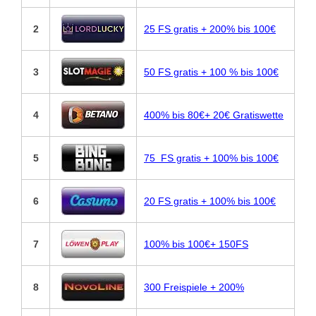
2
25 FS gratis + 200% bis 100€
3
50 FS gratis + 100 % bis 100€
4
400% bis 80€+ 20€ Gratiswette
5
75 FS gratis + 100% bis 100€
6
20 FS gratis + 100% bis 100€
7
100% bis 100€+ 150FS
8
300 Freispiele + 200%