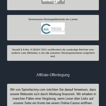
Gemeinsame Glücksspielbehörde der Länder
Gemäß § 9 Abs. 8 GlüStV 2021 veröffentlicht die zuständige Behörde eine
amtliche Liste (Whitelist), in der alle erlaubten Glücksspielanbieter aufgeführt
sind.
Affiliate-Offenlegung
Wir von Spinsfactory.com möchten Sie darauf hinweisen, dass
unsere Webseite sich durch Werbung finanziert. Wir erhalten in
manchen Fällen eine Vergütung, wenn Leser über Links auf
unserer Seite ein Konto bei einem Online-Casino eröffnen.