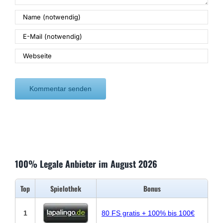
100% Legale Anbieter im August 2026
Top
Spielothek
Bonus
1
80 FS gratis + 100% bis 100€