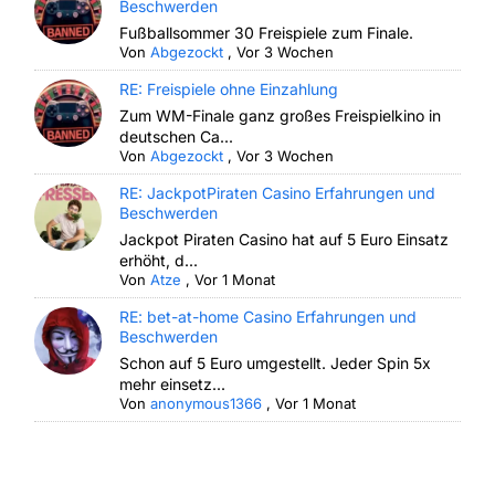
Beschwerden
Fußballsommer 30 Freispiele zum Finale.
Von
Abgezockt
,
Vor 3 Wochen
RE: Freispiele ohne Einzahlung
Zum WM-Finale ganz großes Freispielkino in
deutschen Ca...
Von
Abgezockt
,
Vor 3 Wochen
RE: JackpotPiraten Casino Erfahrungen und
Beschwerden
Jackpot Piraten Casino hat auf 5 Euro Einsatz
erhöht, d...
Von
Atze
,
Vor 1 Monat
RE: bet-at-home Casino Erfahrungen und
Beschwerden
Schon auf 5 Euro umgestellt. Jeder Spin 5x
mehr einsetz...
Von
anonymous1366
,
Vor 1 Monat