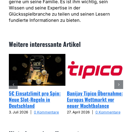
gerne um seine Familie. Es ist ihm wichtig, sein
Wissen und seine Expertise in der
Glücksspielbranche zu teilen und seinen Lesern
fundierte Informationen zu bieten.
Weitere interessante Artikel
5€ Einsatzlimit pro Spin:
Banijay Tipico Übernahme:
Wer
Neue Slot-Regeln in
Europas Wettmarkt vor
Glü
Deutschland
neuer Machtbalance
har
Cap
3. Juli 2026
|
0 Kommentare
27. April 2026
|
0 Kommentare
25. 