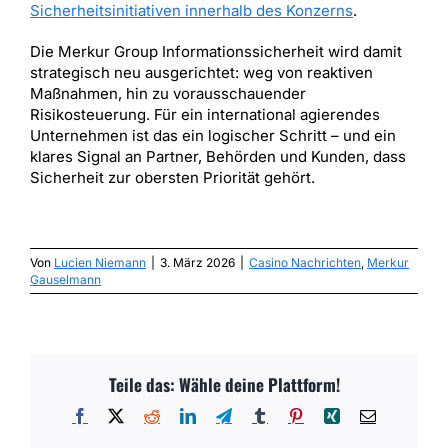
Sicherheitsinitiativen innerhalb des Konzerns
.
Die Merkur Group Informationssicherheit wird damit
strategisch neu ausgerichtet: weg von reaktiven
Maßnahmen, hin zu vorausschauender
Risikosteuerung. Für ein international agierendes
Unternehmen ist das ein logischer Schritt – und ein
klares Signal an Partner, Behörden und Kunden, dass
Sicherheit zur obersten Priorität gehört.
Von
Lucien Niemann
|
3. März 2026
|
Casino Nachrichten
,
Merkur
Gauselmann
Teile das: Wähle deine Plattform!
Facebook
X
Reddit
LinkedIn
Telegram
Tumblr
Pinterest
Xing
E-
Mail