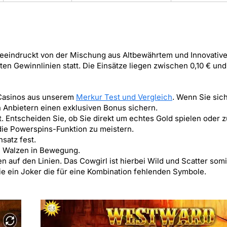
eeindruckt von der Mischung aus Altbewährtem und Innovativ
ten Gewinnlinien statt. Die Einsätze liegen zwischen 0,10 € und
-Casinos aus unserem
Merkur Test und Vergleich
. Wenn Sie sic
n Anbietern einen exklusiven Bonus sichern.
. Entscheiden Sie, ob Sie direkt um echtes Gold spielen oder 
e Powerspins-Funktion zu meistern.
satz fest.
die Walzen in Bewegung.
n auf den Linien. Das Cowgirl ist hierbei Wild und Scatter somit
 wie ein Joker die für eine Kombination fehlenden Symbole.