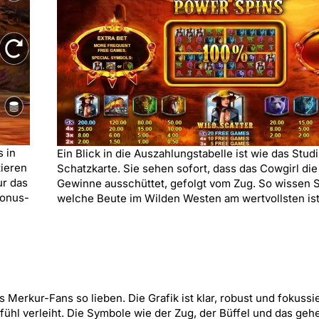
 in
Ein Blick in die Auszahlungstabelle ist wie das Stud
ieren
Schatzkarte. Sie sehen sofort, dass das Cowgirl di
ur das
Gewinne ausschüttet, gefolgt vom Zug. So wissen S
Bonus-
welche Beute im Wilden Westen am wertvollsten ist
Merkur-Fans so lieben. Die Grafik ist klar, robust und fokussie
ühl verleiht. Die Symbole wie der Zug, der Büffel und das geh