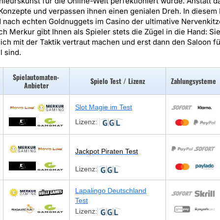
ieurskunst für die Online-Welt perfektioniert wurde. Anstatt d
Konzepte und verpassen ihnen einen genialen Dreh. In diesem F
d nach echten Goldnuggets im Casino der ultimative Nervenkitze
 Merkur gibt Ihnen als Spieler stets die Zügel in die Hand: S
ch mit der Taktik vertraut machen und erst dann den Saloon fü
l sind.
Spielautomaten-
Spielo Test / Lizenz
Zahlungsysteme
Anbieter
Slot Magie im Test
Lizenz:
Jackpot Piraten Test
Lizenz:
Lapalingo Deutschland
Test
Lizenz: