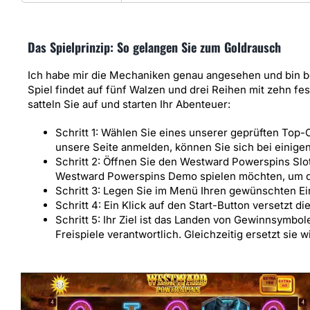
Das Spielprinzip: So gelangen Sie zum Goldrausch
Ich habe mir die Mechaniken genau angesehen und bin b
Spiel findet auf fünf Walzen und drei Reihen mit zehn fes
satteln Sie auf und starten Ihr Abenteuer:
Schritt 1: Wählen Sie eines unserer geprüften Top
unsere Seite anmelden, können Sie sich bei einige
Schritt 2: Öffnen Sie den Westward Powerspins Slot
Westward Powerspins Demo spielen möchten, um di
Schritt 3: Legen Sie im Menü Ihren gewünschten Ein
Schritt 4: Ein Klick auf den Start-Button versetzt 
Schritt 5: Ihr Ziel ist das Landen von Gewinnsymbole
Freispiele verantwortlich. Gleichzeitig ersetzt sie