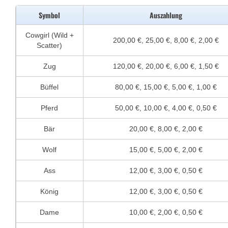
Symbol
Auszahlung
Cowgirl (Wild +
200,00 €, 25,00 €, 8,00 €, 2,00 €
Scatter)
Zug
120,00 €, 20,00 €, 6,00 €, 1,50 €
Büffel
80,00 €, 15,00 €, 5,00 €, 1,00 €
Pferd
50,00 €, 10,00 €, 4,00 €, 0,50 €
Bär
20,00 €, 8,00 €, 2,00 €
Wolf
15,00 €, 5,00 €, 2,00 €
Ass
12,00 €, 3,00 €, 0,50 €
König
12,00 €, 3,00 €, 0,50 €
Dame
10,00 €, 2,00 €, 0,50 €