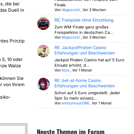
, die bei
Finale.
as Duell in
Von
Abgezockt
,
Vor 3 Wochen
RE: Freispiele ohne Einzahlung
Zum WM-Finale ganz großes
Freispielkino in deutschen Ca...
Von
Abgezockt
,
Vor 3 Wochen
ntes Prinzip
RE: JackpotPiraten Casino
Erfahrungen und Beschwerden
 5, 10 oder
Jackpot Piraten Casino hat auf 5 Euro
Einsatz erhöht, d...
anze Walze
Von
Atze
,
Vor 1 Monat
 können Sie
RE: bet-at-home Casino
ei von Ihrem
Erfahrungen und Beschwerden
Schon auf 5 Euro umgestellt. Jeder
siko-
Spin 5x mehr einsetz...
Von
anonymous1366
,
Vor 1 Monat
Neuste Themen im Forum