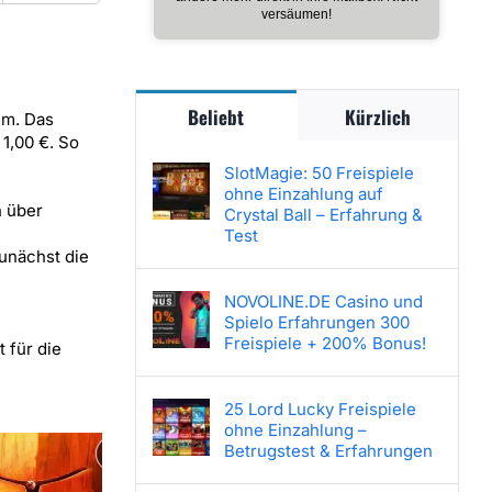
versäumen!
Beliebt
Kürzlich
em. Das
 1,00 €. So
SlotMagie: 50 Freispiele
ohne Einzahlung auf
h über
Crystal Ball – Erfahrung &
Test
zunächst die
NOVOLINE.DE Casino und
Spielo Erfahrungen 300
Freispiele + 200% Bonus!
 für die
25 Lord Lucky Freispiele
ohne Einzahlung –
Betrugstest & Erfahrungen