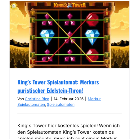
King’s Tower Spielautomat: Merkurs
puristischer Edelstein-Thron!
Von
Christine Rica
|
14. Februar 2026
|
Merkur
Spielautomaten
,
Spielautomaten
King's Tower hier kostenlos spielen! Wenn ich
den Spielautomaten King’s Tower kostenlos
spielen möchte, muss ich acht einem Merkur