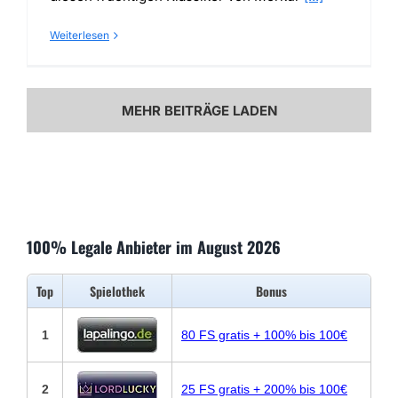
Weiterlesen
MEHR BEITRÄGE LADEN
100% Legale Anbieter im August 2026
Top
Spielothek
Bonus
1
80 FS gratis + 100% bis 100€
2
25 FS gratis + 200% bis 100€