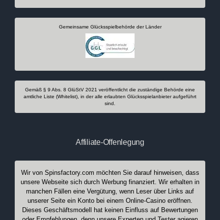
Gemeinsame Glücksspielbehörde der Länder
Gemäß § 9 Abs. 8 GlüStV 2021 veröffentlicht die zuständige Behörde eine
amtliche Liste (Whitelist), in der alle erlaubten Glücksspielanbieter aufgeführt
sind.
Affiliate-Offenlegung
Wir von Spinsfactory.com möchten Sie darauf hinweisen, dass
unsere Webseite sich durch Werbung finanziert. Wir erhalten in
manchen Fällen eine Vergütung, wenn Leser über Links auf
unserer Seite ein Konto bei einem Online-Casino eröffnen.
Dieses Geschäftsmodell hat keinen Einfluss auf Bewertungen
oder Empfehlungen, denn unsere Experten und Tester agieren