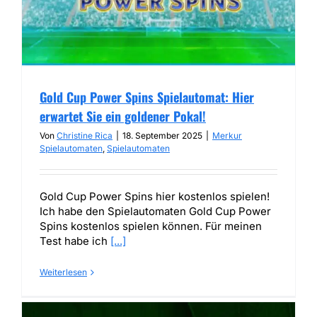
Gold Cup Power Spins Spielautomat: Hier
erwartet Sie ein goldener Pokal!
Von
Christine Rica
|
18. September 2025
|
Merkur
Spielautomaten
,
Spielautomaten
Gold Cup Power Spins hier kostenlos spielen!
Ich habe den Spielautomaten Gold Cup Power
Spins kostenlos spielen können. Für meinen
Test habe ich
[...]
Weiterlesen