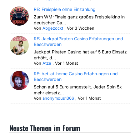
RE: Freispiele ohne Einzahlung
Zum WM-Finale ganz großes Freispielkino in
deutschen Ca...
Von
Abgezockt
,
Vor 3 Wochen
RE: JackpotPiraten Casino Erfahrungen und
Beschwerden
Jackpot Piraten Casino hat auf 5 Euro Einsatz
erhöht, d...
Von
Atze
,
Vor 1 Monat
RE: bet-at-home Casino Erfahrungen und
Beschwerden
Schon auf 5 Euro umgestellt. Jeder Spin 5x
mehr einsetz...
Von
anonymous1366
,
Vor 1 Monat
Neuste Themen im Forum