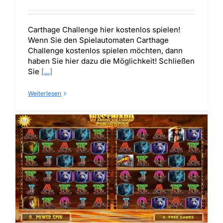
Carthage Challenge hier kostenlos spielen!
Wenn Sie den Spielautomaten Carthage
Challenge kostenlos spielen möchten, dann
haben Sie hier dazu die Möglichkeit! Schließen
Sie
[...]
Weiterlesen