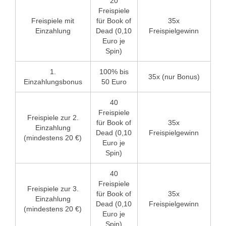
20
Freispiele
Freispiele mit
für Book of
35x
Einzahlung
Dead (0,10
Freispielgewinn
Euro je
Spin)
1.
100% bis
35x (nur Bonus)
Einzahlungsbonus
50 Euro
40
Freispiele
Freispiele zur 2.
für Book of
35x
Einzahlung
Dead (0,10
Freispielgewinn
(mindestens 20 €)
Euro je
Spin)
40
Freispiele
Freispiele zur 3.
für Book of
35x
Einzahlung
Dead (0,10
Freispielgewinn
(mindestens 20 €)
Euro je
Spin)