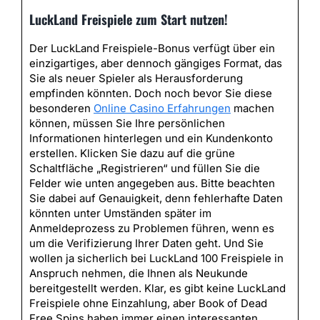
LuckLand Freispiele zum Start nutzen!
Der LuckLand Freispiele-Bonus verfügt über ein
einzigartiges, aber dennoch gängiges Format, das
Sie als neuer Spieler als Herausforderung
empfinden könnten. Doch noch bevor Sie diese
besonderen
Online Casino Erfahrungen
machen
können, müssen Sie Ihre persönlichen
Informationen hinterlegen und ein Kundenkonto
erstellen. Klicken Sie dazu auf die grüne
Schaltfläche „Registrieren“ und füllen Sie die
Felder wie unten angegeben aus. Bitte beachten
Sie dabei auf Genauigkeit, denn fehlerhafte Daten
könnten unter Umständen später im
Anmeldeprozess zu Problemen führen, wenn es
um die Verifizierung Ihrer Daten geht. Und Sie
wollen ja sicherlich bei LuckLand 100 Freispiele in
Anspruch nehmen, die Ihnen als Neukunde
bereitgestellt werden. Klar, es gibt keine LuckLand
Freispiele ohne Einzahlung, aber Book of Dead
Free Spins haben immer einen interessanten