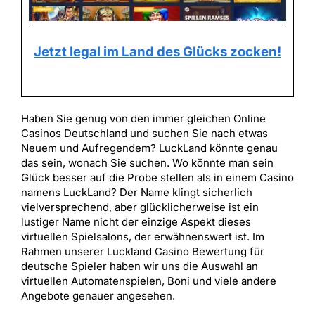
Jetzt legal im Land des Glücks zocken!
Haben Sie genug von den immer gleichen Online
Casinos Deutschland und suchen Sie nach etwas
Neuem und Aufregendem? LuckLand könnte genau
das sein, wonach Sie suchen. Wo könnte man sein
Glück besser auf die Probe stellen als in einem Casino
namens LuckLand? Der Name klingt sicherlich
vielversprechend, aber glücklicherweise ist ein
lustiger Name nicht der einzige Aspekt dieses
virtuellen Spielsalons, der erwähnenswert ist. Im
Rahmen unserer Luckland Casino Bewertung für
deutsche Spieler haben wir uns die Auswahl an
virtuellen Automatenspielen, Boni und viele andere
Angebote genauer angesehen.