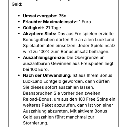
Geld:
Umsatzvorgabe:
35x
Erlaubter Maximaleinsatz:
1 Euro
Gültigkeit:
21 Tage
Akzptiere Slots:
Das aus Freispielen erzielte
Bonusguthaben dürfen Sie an allen LuckLand
Spielautomaten einsetzen. Jeder Spieleinsatz
wird zu 100% zum Bonusumsatz beitragen.
Auszahlungsgrenze:
Die Obergrenze an
auszahlbaren Gewinnen aus Freispielen liegt
bei 100 Euro.
Nach der Umwandlung:
Ist aus Ihrem Bonus
LuckLand Echtgeld geworden, dann dürfen
Sie dieses sofort auszahlen lassen.
Beanspruchen Sie vorher den zweiten
Reload-Bonus, um aus den 100 Free Spins ein
weiteres Paket abzurufen, dann ist von einer
Auszahlung abzuraten. Mit aktivem Bonus
Geld auszahlen führt manchmal zur
Stornierung.