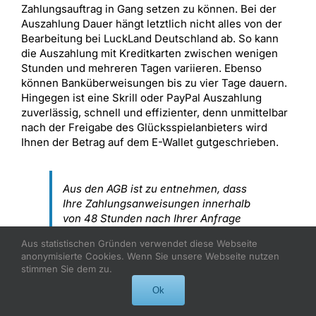
Zahlungsauftrag in Gang setzen zu können. Bei der
Auszahlung Dauer hängt letztlich nicht alles von der
Bearbeitung bei LuckLand Deutschland ab. So kann
die Auszahlung mit Kreditkarten zwischen wenigen
Stunden und mehreren Tagen variieren. Ebenso
können Banküberweisungen bis zu vier Tage dauern.
Hingegen ist eine Skrill oder PayPal Auszahlung
zuverlässig, schnell und effizienter, denn unmittelbar
nach der Freigabe des Glücksspielanbieters wird
Ihnen der Betrag auf dem E-Wallet gutgeschrieben.
Aus den AGB ist zu entnehmen, dass
Ihre Zahlungsanweisungen innerhalb
von 48 Stunden nach Ihrer Anfrage
bearbeitet werden. Bei
Aus statistischen Gründen verwendet diese Webseite
Bestandskunden funktioniert das
anonymisierte Cookies. Wenn Sie unsere Webseite nutzen
meist schneller, wobei es auch
stimmen Sie dem zu.
abhängig vom Wochentag
Ok
Unterschiede geben kann.