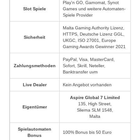
Play'n GO, Gamomat, Synot
Slot Spiele
Games und weitere Automaten-
Spiele Provider
Malta Gaming Authority Lizenz,
HTTPS, Deutsche Lizenz GGL,
Sicherheit
UKGC, ISO 27001, Europe
Gaming Awards Gewinner 2021
PayPal, Visa, MasterCard,
Zahlungsmethoden
Sofort, Skrill, Neteller,
Banktransfer uvm
Live Dealer
Kein Angebot vorhanden
Aspire Global 7 Limited
135, High Street,
Eigentümer
Sliema SLM 1548,
Malta
Spielautomaten
100% Bonus bis 50 Euro
Bonus