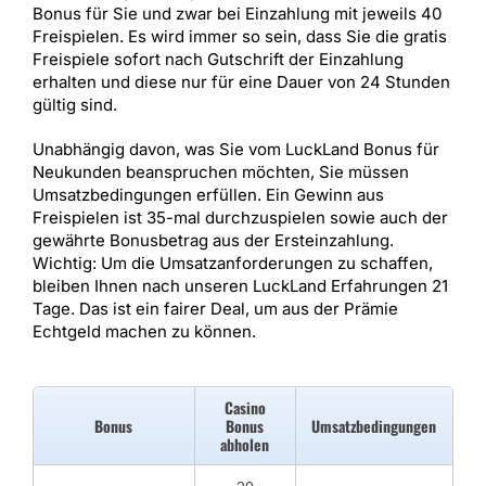
Bonus für Sie und zwar bei Einzahlung mit jeweils 40
Freispielen. Es wird immer so sein, dass Sie die gratis
Freispiele sofort nach Gutschrift der Einzahlung
erhalten und diese nur für eine Dauer von 24 Stunden
gültig sind.
Unabhängig davon, was Sie vom LuckLand Bonus für
Neukunden beanspruchen möchten, Sie müssen
Umsatzbedingungen erfüllen. Ein Gewinn aus
Freispielen ist 35-mal durchzuspielen sowie auch der
gewährte Bonusbetrag aus der Ersteinzahlung.
Wichtig: Um die Umsatzanforderungen zu schaffen,
bleiben Ihnen nach unseren LuckLand Erfahrungen 21
Tage. Das ist ein fairer Deal, um aus der Prämie
Echtgeld machen zu können.
Casino
Bonus
Bonus
Umsatzbedingungen
abholen