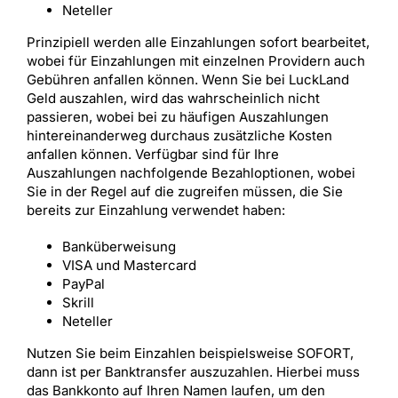
Neteller
Prinzipiell werden alle Einzahlungen sofort bearbeitet,
wobei für Einzahlungen mit einzelnen Providern auch
Gebühren anfallen können. Wenn Sie bei LuckLand
Geld auszahlen, wird das wahrscheinlich nicht
passieren, wobei bei zu häufigen Auszahlungen
hintereinanderweg durchaus zusätzliche Kosten
anfallen können. Verfügbar sind für Ihre
Auszahlungen nachfolgende Bezahloptionen, wobei
Sie in der Regel auf die zugreifen müssen, die Sie
bereits zur Einzahlung verwendet haben:
Banküberweisung
VISA und Mastercard
PayPal
Skrill
Neteller
Nutzen Sie beim Einzahlen beispielsweise SOFORT,
dann ist per Banktransfer auszuzahlen. Hierbei muss
das Bankkonto auf Ihren Namen laufen, um den