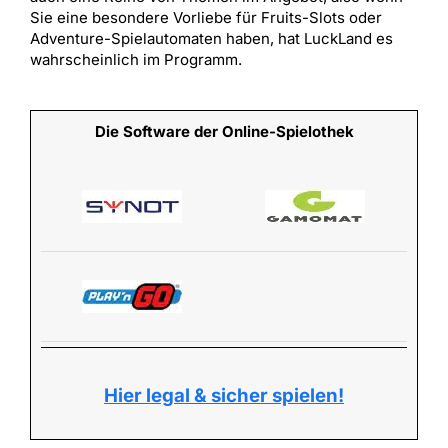
Sie eine besondere Vorliebe für Fruits-Slots oder
Adventure-Spielautomaten haben, hat LuckLand es
wahrscheinlich im Programm.
Die Software der Online-Spielothek
Hier legal & sicher spielen!