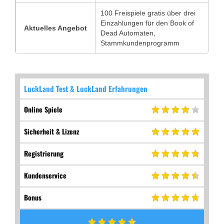
100 Freispiele gratis über drei
Einzahlungen für den Book of
Aktuelles Angebot
Dead Automaten,
Stammkundenprogramm
LuckLand Test & LuckLand Erfahrungen
Online Spiele
Sicherheit & Lizenz
Registrierung
Kundenservice
Bonus