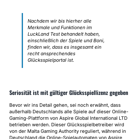
Nachdem wir bis hierher alle
Merkmale und Funktionen im
LuckLand Test behandelt haben,
einschließlich der Spiele und Boni,
finden wir, dass es insgesamt ein
recht ansprechendes
Glücksspielportal ist.
Seriosität ist mit gültiger Glücksspiellizenz gegeben
Bevor wir ins Detail gehen, sei noch erwähnt, dass
außerhalb Deutschlands alle Spiele auf dieser Online-
Gaming-Plattform von Aspire Global International LTD
betrieben werden. Dieser Glücksspielbetreiber wird
von der Malta Gaming Authority reguliert, während in
Deutschland die Online-Spielautomaten von Aspire