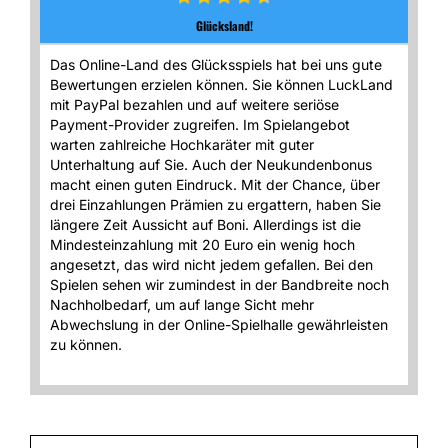
Glücksland!
Das Online-Land des Glücksspiels hat bei uns gute
Bewertungen erzielen können. Sie können LuckLand
mit PayPal bezahlen und auf weitere seriöse
Payment-Provider zugreifen. Im Spielangebot
warten zahlreiche Hochkaräter mit guter
Unterhaltung auf Sie. Auch der Neukundenbonus
macht einen guten Eindruck. Mit der Chance, über
drei Einzahlungen Prämien zu ergattern, haben Sie
längere Zeit Aussicht auf Boni. Allerdings ist die
Mindesteinzahlung mit 20 Euro ein wenig hoch
angesetzt, das wird nicht jedem gefallen. Bei den
Spielen sehen wir zumindest in der Bandbreite noch
Nachholbedarf, um auf lange Sicht mehr
Abwechslung in der Online-Spielhalle gewährleisten
zu können.