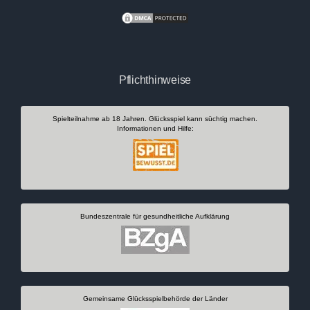
Pflichthinweise
Spielteilnahme ab 18 Jahren. Glücksspiel kann süchtig machen.
Informationen und Hilfe:
Bundeszentrale für gesundheitliche Aufklärung
Gemeinsame Glücksspielbehörde der Länder