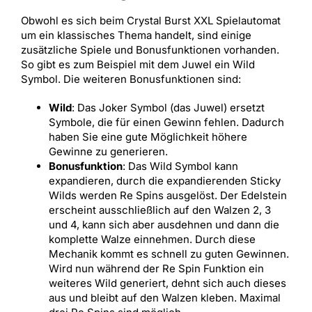
Obwohl es sich beim Crystal Burst XXL Spielautomat
um ein klassisches Thema handelt, sind einige
zusätzliche Spiele und Bonusfunktionen vorhanden.
So gibt es zum Beispiel mit dem Juwel ein Wild
Symbol. Die weiteren Bonusfunktionen sind:
Wild
: Das Joker Symbol (das Juwel) ersetzt
Symbole, die für einen Gewinn fehlen. Dadurch
haben Sie eine gute Möglichkeit höhere
Gewinne zu generieren.
Bonusfunktion
: Das Wild Symbol kann
expandieren, durch die expandierenden Sticky
Wilds werden Re Spins ausgelöst. Der Edelstein
erscheint ausschließlich auf den Walzen 2, 3
und 4, kann sich aber ausdehnen und dann die
komplette Walze einnehmen. Durch diese
Mechanik kommt es schnell zu guten Gewinnen.
Wird nun während der Re Spin Funktion ein
weiteres Wild generiert, dehnt sich auch dieses
aus und bleibt auf den Walzen kleben. Maximal