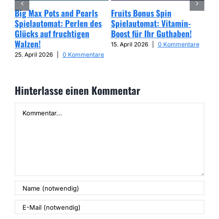
Dem
Big Max Pots and Pearls
Fruits Bonus Spin
Ein
Spielautomat: Perlen des
Spielautomat: Vitamin-
Glücks auf fruchtigen
Boost für Ihr Guthaben!
8. A
Walzen!
15. April 2026
|
0 Kommentare
25. April 2026
|
0 Kommentare
Hinterlasse einen Kommentar
Kommentar