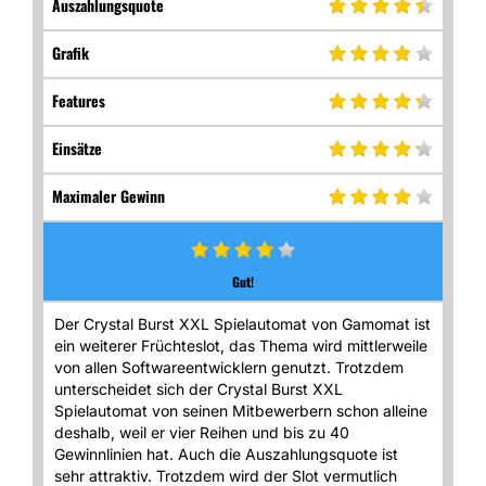
Auszahlungsquote
Grafik
Features
Einsätze
Maximaler Gewinn
Gut!
Der Crystal Burst XXL Spielautomat von Gamomat ist
ein weiterer Früchteslot, das Thema wird mittlerweile
von allen Softwareentwicklern genutzt. Trotzdem
unterscheidet sich der Crystal Burst XXL
Spielautomat von seinen Mitbewerbern schon alleine
deshalb, weil er vier Reihen und bis zu 40
Gewinnlinien hat. Auch die Auszahlungsquote ist
sehr attraktiv. Trotzdem wird der Slot vermutlich