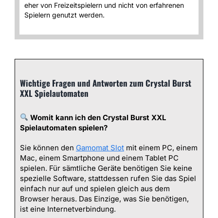
eher von Freizeitspielern und nicht von erfahrenen
Spielern genutzt werden.
Wichtige Fragen und Antworten zum Crystal Burst
XXL Spielautomaten
Womit kann ich den Crystal Burst XXL
Spielautomaten spielen?
Sie können den
Gamomat Slot
mit einem PC, einem
Mac, einem Smartphone und einem Tablet PC
spielen. Für sämtliche Geräte benötigen Sie keine
spezielle Software, stattdessen rufen Sie das Spiel
einfach nur auf und spielen gleich aus dem
Browser heraus. Das Einzige, was Sie benötigen,
ist eine Internetverbindung.