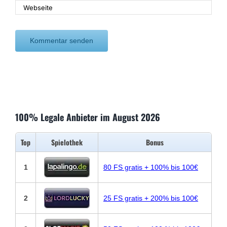
100% Legale Anbieter im August 2026
Top
Spielothek
Bonus
1
80 FS gratis + 100% bis 100€
2
25 FS gratis + 200% bis 100€