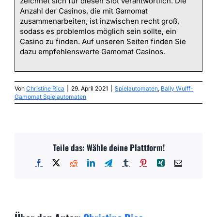
zeichnet sich für diesen Slot verantwortlich. Die
Anzahl der Casinos, die mit Gamomat
zusammenarbeiten, ist inzwischen recht groß,
sodass es problemlos möglich sein sollte, ein
Casino zu finden. Auf unseren Seiten finden Sie
dazu empfehlenswerte Gamomat Casinos.
Von
Christine Rica
|
29. April 2021
|
Spielautomaten
,
Bally Wulff-
Gamomat Spielautomaten
Teile das: Wähle deine Plattform!
Facebook
X
Reddit
LinkedIn
Telegram
Tumblr
Pinterest
Xing
E-
Mail