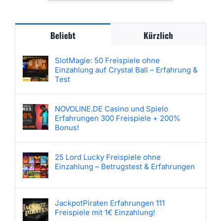
Beliebt
Kürzlich
SlotMagie: 50 Freispiele ohne
Einzahlung auf Crystal Ball – Erfahrung &
Test
NOVOLINE.DE Casino und Spielo
Erfahrungen 300 Freispiele + 200%
Bonus!
25 Lord Lucky Freispiele ohne
Einzahlung – Betrugstest & Erfahrungen
JackpotPiraten Erfahrungen 111
Freispiele mit 1€ Einzahlung!