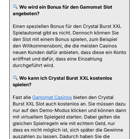
Wo wird ein Bonus für den Gamomat Slot
angeboten?
Einen speziellen Bonus für den Crystal Burst XXL
Spielautomat gibt es nicht. Dennoch können Sie
den Slot mit einem Bonus spielen, zum Beispiel
den Willkommensboni, die die meisten Casinos
neuen Kunden dafür anbieten, dass diese ein Konto
eröffnet und dafür, dass eine Einzahlung
durchgeführt wird.
Wo kann ich Crystal Burst XXL kostenlos
spielen?
Fast alle
Gamomat Casinos
bieten den Crystal
Burst XXL Slot auch kostenlos an. Sie müssen dazu
nur auf den Demo-Modus klicken und können dann
mit virtuellem Spielgeld starten. Dabei gelten die
gleichen Spielregeln wie mit echtem Geld, nur
dass es nicht möglich ist, sich später die Gewinne
auszahlen zu lassen. Dadurch haben Sie die