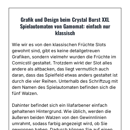
Grafik und Design beim Crystal Burst XXL
Spielautomaten von Gamomat: einfach nur
klassisch
Wie wir es von den klassischen Früchte Slots
gewohnt sind, gibt es keine detailgetreuen
Grafiken, sondern vielmehr wurden die Früchte im
Comicstil gestaltet. Trotzdem wirkt der Slot alles
andere als altbacken, das liegt vermutlich auch
daran, dass das Spielfeld etwas anders gestaltet ist
durch die vier Reihen. Unterhalb des Schriftzug mit
dem Namen des Spielautomaten befinden sich die
fünf Walzen.
Dahinter befindet sich ein lilafarbener einfach
gehaltenen Hintergrund. Wie üblich, werden die
äußeren beiden Walzen von den Gewinnlinien
umrahmt, sodass farbig angezeigt wird, ob Sie
gewonnen haben. Dadurch können Sie auf einen