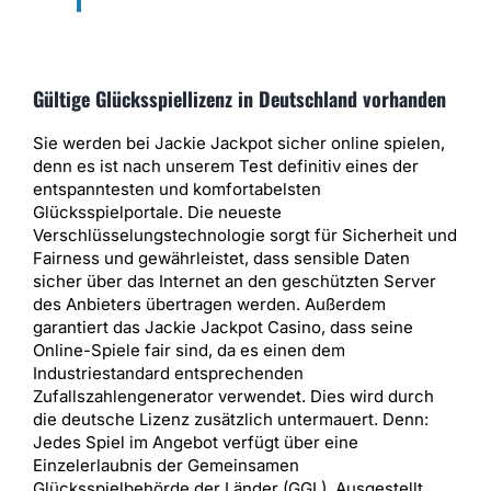
Gültige Glücksspiellizenz in Deutschland vorhanden
Sie werden bei Jackie Jackpot sicher online spielen,
denn es ist nach unserem Test definitiv eines der
entspanntesten und komfortabelsten
Glücksspielportale. Die neueste
Verschlüsselungstechnologie sorgt für Sicherheit und
Fairness und gewährleistet, dass sensible Daten
sicher über das Internet an den geschützten Server
des Anbieters übertragen werden. Außerdem
garantiert das Jackie Jackpot Casino, dass seine
Online-Spiele fair sind, da es einen dem
Industriestandard entsprechenden
Zufallszahlengenerator verwendet. Dies wird durch
die deutsche Lizenz zusätzlich untermauert. Denn:
Jedes Spiel im Angebot verfügt über eine
Einzelerlaubnis der Gemeinsamen
Glücksspielbehörde der Länder (GGL). Ausgestellt