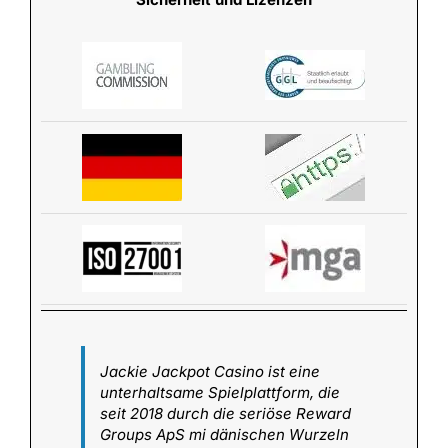
Jackie Jackpot Casino ist eine
unterhaltsame Spielplattform, die
seit 2018 durch die seriöse Reward
Groups ApS mi dänischen Wurzeln