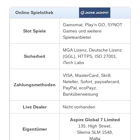
Online Spielothek
Gamomat, Play’n GO, SYNOT
Slot Spiele
Games und weitere
Spieleanbieter
MGA Lizenz, Deutsche Lizenz
Sicherheit
(GGL), HTTPS, ISO 27001,
iTech Labs
VISA, MasterCard, Skrill,
Neteller, Sofort, paysafecard,
Zahlungsmethoden
PayPal, ecoPayz,
Banküberweisung
Live Dealer
Nicht vorhanden
Aspire Global 7 Limited
135, High Street,
Eigentümer
Sliema SLM 1548,
Malta