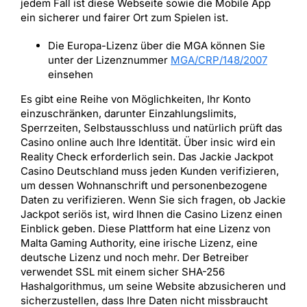
jedem Fall ist diese Webseite sowie die Mobile App
ein sicherer und fairer Ort zum Spielen ist.
Die Europa-Lizenz über die MGA können Sie
unter der Lizenznummer
MGA/CRP/148/2007
einsehen
Es gibt eine Reihe von Möglichkeiten, Ihr Konto
einzuschränken, darunter Einzahlungslimits,
Sperrzeiten, Selbstausschluss und natürlich prüft das
Casino online auch Ihre Identität. Über insic wird ein
Reality Check erforderlich sein. Das Jackie Jackpot
Casino Deutschland muss jeden Kunden verifizieren,
um dessen Wohnanschrift und personenbezogene
Daten zu verifizieren. Wenn Sie sich fragen, ob Jackie
Jackpot seriös ist, wird Ihnen die Casino Lizenz einen
Einblick geben. Diese Plattform hat eine Lizenz von
Malta Gaming Authority, eine irische Lizenz, eine
deutsche Lizenz und noch mehr. Der Betreiber
verwendet SSL mit einem sicher SHA-256
Hashalgorithmus, um seine Website abzusicheren und
sicherzustellen, dass Ihre Daten nicht missbraucht