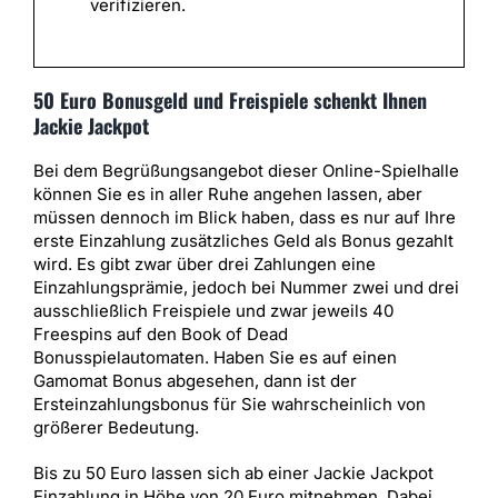
verifizieren.
50 Euro Bonusgeld und Freispiele schenkt Ihnen
Jackie Jackpot
Bei dem Begrüßungsangebot dieser Online-Spielhalle
können Sie es in aller Ruhe angehen lassen, aber
müssen dennoch im Blick haben, dass es nur auf Ihre
erste Einzahlung zusätzliches Geld als Bonus gezahlt
wird. Es gibt zwar über drei Zahlungen eine
Einzahlungsprämie, jedoch bei Nummer zwei und drei
ausschließlich Freispiele und zwar jeweils 40
Freespins auf den Book of Dead
Bonusspielautomaten. Haben Sie es auf einen
Gamomat Bonus abgesehen, dann ist der
Ersteinzahlungsbonus für Sie wahrscheinlich von
größerer Bedeutung.
Bis zu 50 Euro lassen sich ab einer Jackie Jackpot
Einzahlung in Höhe von 20 Euro mitnehmen. Dabei