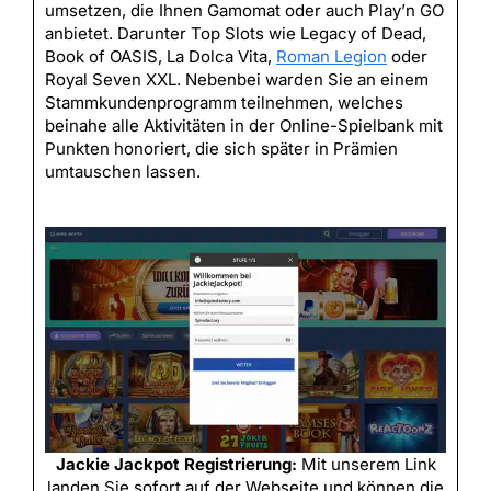
umsetzen, die Ihnen Gamomat oder auch Play’n GO
anbietet. Darunter Top Slots wie Legacy of Dead,
Book of OASIS, La Dolca Vita,
Roman Legion
oder
Royal Seven XXL. Nebenbei warden Sie an einem
Stammkundenprogramm teilnehmen, welches
beinahe alle Aktivitäten in der Online-Spielbank mit
Punkten honoriert, die sich später in Prämien
umtauschen lassen.
Jackie Jackpot Registrierung:
Mit unserem Link
landen Sie sofort auf der Webseite und können die