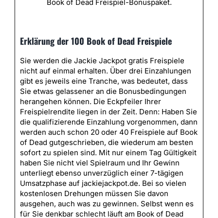
Book of Dead Freispiel-Bonuspaket.
Erklärung der 100 Book of Dead Freispiele
Sie werden die Jackie Jackpot gratis Freispiele
nicht auf einmal erhalten. Über drei Einzahlungen
gibt es jeweils eine Tranche, was bedeutet, dass
Sie etwas gelassener an die Bonusbedingungen
herangehen können. Die Eckpfeiler Ihrer
Freispielrendite liegen in der Zeit. Denn: Haben Sie
die qualifizierende Einzahlung vorgenommen, dann
werden auch schon 20 oder 40 Freispiele auf Book
of Dead gutgeschrieben, die wiederum am besten
sofort zu spielen sind. Mit nur einem Tag Gültigkeit
haben Sie nicht viel Spielraum und Ihr Gewinn
unterliegt ebenso unverzüglich einer 7-tägigen
Umsatzphase auf jackiejackpot.de. Bei so vielen
kostenlosen Drehungen müssen Sie davon
ausgehen, auch was zu gewinnen. Selbst wenn es
für Sie denkbar schlecht läuft am Book of Dead