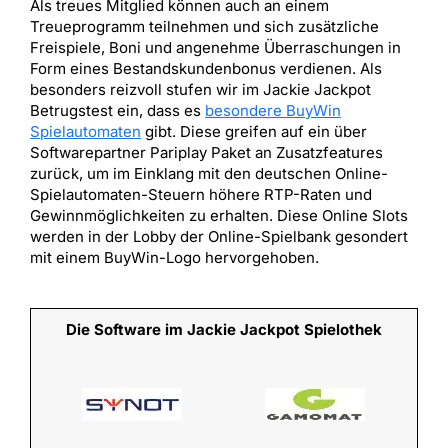
Als treues Mitglied können auch an einem
Treueprogramm teilnehmen und sich zusätzliche
Freispiele, Boni und angenehme Überraschungen in
Form eines Bestandskundenbonus verdienen. Als
besonders reizvoll stufen wir im Jackie Jackpot
Betrugstest ein, dass es
besondere BuyWin
Spielautomaten
gibt. Diese greifen auf ein über
Softwarepartner Pariplay Paket an Zusatzfeatures
zurück, um im Einklang mit den deutschen Online-
Spielautomaten-Steuern höhere RTP-Raten und
Gewinnmöglichkeiten zu erhalten. Diese Online Slots
werden in der Lobby der Online-Spielbank gesondert
mit einem BuyWin-Logo hervorgehoben.
Die Software im Jackie Jackpot Spielothek