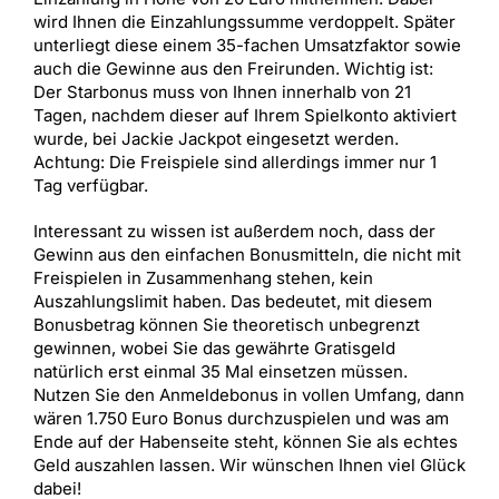
wird Ihnen die Einzahlungssumme verdoppelt. Später
unterliegt diese einem 35-fachen Umsatzfaktor sowie
auch die Gewinne aus den Freirunden. Wichtig ist:
Der Starbonus muss von Ihnen innerhalb von 21
Tagen, nachdem dieser auf Ihrem Spielkonto aktiviert
wurde, bei Jackie Jackpot eingesetzt werden.
Achtung: Die Freispiele sind allerdings immer nur 1
Tag verfügbar.
Interessant zu wissen ist außerdem noch, dass der
Gewinn aus den einfachen Bonusmitteln, die nicht mit
Freispielen in Zusammenhang stehen, kein
Auszahlungslimit haben. Das bedeutet, mit diesem
Bonusbetrag können Sie theoretisch unbegrenzt
gewinnen, wobei Sie das gewährte Gratisgeld
natürlich erst einmal 35 Mal einsetzen müssen.
Nutzen Sie den Anmeldebonus in vollen Umfang, dann
wären 1.750 Euro Bonus durchzuspielen und was am
Ende auf der Habenseite steht, können Sie als echtes
Geld auszahlen lassen. Wir wünschen Ihnen viel Glück
dabei!