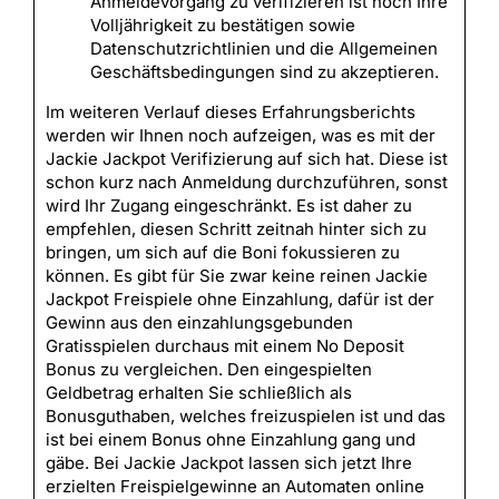
Anmeldevorgang zu verifizieren ist noch Ihre
Volljährigkeit zu bestätigen sowie
Datenschutzrichtlinien und die Allgemeinen
Geschäftsbedingungen sind zu akzeptieren.
Im weiteren Verlauf dieses Erfahrungsberichts
werden wir Ihnen noch aufzeigen, was es mit der
Jackie Jackpot Verifizierung auf sich hat. Diese ist
schon kurz nach Anmeldung durchzuführen, sonst
wird Ihr Zugang eingeschränkt. Es ist daher zu
empfehlen, diesen Schritt zeitnah hinter sich zu
bringen, um sich auf die Boni fokussieren zu
können. Es gibt für Sie zwar keine reinen Jackie
Jackpot Freispiele ohne Einzahlung, dafür ist der
Gewinn aus den einzahlungsgebunden
Gratisspielen durchaus mit einem No Deposit
Bonus zu vergleichen. Den eingespielten
Geldbetrag erhalten Sie schließlich als
Bonusguthaben, welches freizuspielen ist und das
ist bei einem Bonus ohne Einzahlung gang und
gäbe. Bei Jackie Jackpot lassen sich jetzt Ihre
erzielten Freispielgewinne an Automaten online