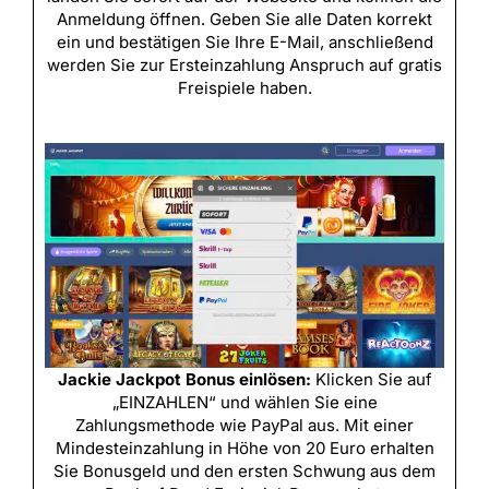
Anmeldung öffnen. Geben Sie alle Daten korrekt
ein und bestätigen Sie Ihre E-Mail, anschließend
werden Sie zur Ersteinzahlung Anspruch auf gratis
Freispiele haben.
Jackie Jackpot Bonus einlösen:
Klicken Sie auf
„EINZAHLEN“ und wählen Sie eine
Zahlungsmethode wie PayPal aus. Mit einer
Mindesteinzahlung in Höhe von 20 Euro erhalten
Sie Bonusgeld und den ersten Schwung aus dem