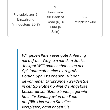
40
Freispiele
Freispiele zur 3.
für Book of
35x
Einzahlung
Dead (0,10
Freispielgewinn
(mindestens 20 €)
Euro je
Spin)
Wir geben Ihnen eine gute Anleitung
mit auf den Weg, um mit dem Jackie
Jackpot Willkommensbonus an den
Spielautomaten eine extragroße
Portion Spaß zu erleben. Mit den
gewonnenen Erfahrungen werden Sie
in der Spielothek online die Angebote
besser einschätzen können, egal wie
hoch Ihr Bonusgewinn am Ende
ausfällt. Und wenn Sie alles
verspielen, dann haben Sie