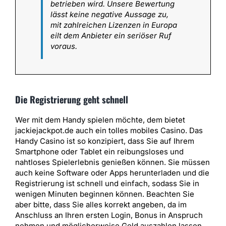
betrieben wird. Unsere Bewertung
lässt keine negative Aussage zu,
mit zahlreichen Lizenzen in Europa
eilt dem Anbieter ein seriöser Ruf
voraus.
Die Registrierung geht schnell
Wer mit dem Handy spielen möchte, dem bietet
jackiejackpot.de auch ein tolles mobiles Casino. Das
Handy Casino ist so konzipiert, dass Sie auf Ihrem
Smartphone oder Tablet ein reibungsloses und
nahtloses Spielerlebnis genießen können. Sie müssen
auch keine Software oder Apps herunterladen und die
Registrierung ist schnell und einfach, sodass Sie in
wenigen Minuten beginnen können. Beachten Sie
aber bitte, dass Sie alles korrekt angeben, da im
Anschluss an Ihren ersten Login, Bonus in Anspruch
nehmen und möglicherweise Geld auszahlen lassen