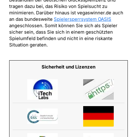
tragen dazu bei, das Risiko von Spielsucht zu
minimieren. Darüber hinaus ist vegaswinner.de auch
an das bundesweite
Spielersperrsystem OASIS
angeschlossen. Somit können Sie sich als Spieler
sicher sein, dass Sie sich in einem geschützten
Spielumfeld befinden und nicht in eine riskante
Situation geraten.
Sicherheit und Lizenzen