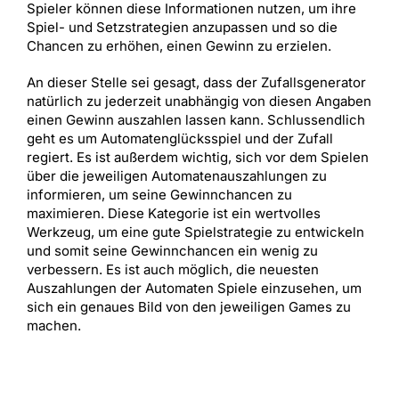
Spieler können diese Informationen nutzen, um ihre
Spiel- und Setzstrategien anzupassen und so die
Chancen zu erhöhen, einen Gewinn zu erzielen.
An dieser Stelle sei gesagt, dass der Zufallsgenerator
natürlich zu jederzeit unabhängig von diesen Angaben
einen Gewinn auszahlen lassen kann. Schlussendlich
geht es um Automatenglücksspiel und der Zufall
regiert. Es ist außerdem wichtig, sich vor dem Spielen
über die jeweiligen Automatenauszahlungen zu
informieren, um seine Gewinnchancen zu
maximieren. Diese Kategorie ist ein wertvolles
Werkzeug, um eine gute Spielstrategie zu entwickeln
und somit seine Gewinnchancen ein wenig zu
verbessern. Es ist auch möglich, die neuesten
Auszahlungen der Automaten Spiele einzusehen, um
sich ein genaues Bild von den jeweiligen Games zu
machen.