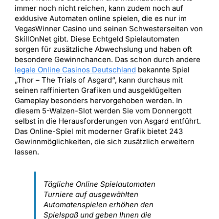
immer noch nicht reichen, kann zudem noch auf
exklusive Automaten online spielen, die es nur im
VegasWinner Casino und seinen Schwesterseiten von
SkillOnNet gibt. Diese Echtgeld Spielautomaten
sorgen für zusätzliche Abwechslung und haben oft
besondere Gewinnchancen. Das schon durch andere
legale Online Casinos Deutschland
bekannte Spiel
„Thor – The Trials of Asgard“, kann durchaus mit
seinen raffinierten Grafiken und ausgeklügelten
Gameplay besonders hervorgehoben werden. In
diesem 5-Walzen-Slot werden Sie vom Donnergott
selbst in die Herausforderungen von Asgard entführt.
Das Online-Spiel mit moderner Grafik bietet 243
Gewinnmöglichkeiten, die sich zusätzlich erweitern
lassen.
Tägliche Online Spielautomaten
Turniere auf ausgewählten
Automatenspielen erhöhen den
Spielspaß und geben Ihnen die