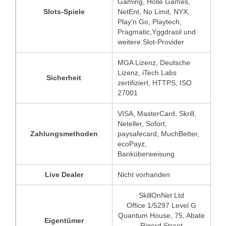
Gaming, Hölle Games,
Slots-Spiele
NetEnt, No Limit, NYX,
Play'n Go, Playtech,
Pragmatic,Yggdrasil und
weitere Slot-Provider
MGA Lizenz, Deutsche
Lizenz, iTech Labs
Sicherheit
zertifiziert, HTTPS, ISO
27001
VISA, MasterCard, Skrill,
Neteller, Sofort,
Zahlungsmethoden
paysafecard, MuchBetter,
ecoPayz,
Banküberweisung
Live Dealer
Nicht vorhanden
SkillOnNet Ltd
Office 1/5297 Level G
Quantum House, 75, Abate
Eigentümer
Rigord Street