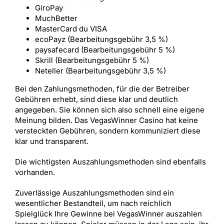
GiroPay
MuchBetter
MasterCard du VISA
ecoPayz (Bearbeitungsgebühr 3,5 %)
paysafecard (Bearbeitungsgebühr 5 %)
Skrill (Bearbeitungsgebühr 5 %)
Neteller (Bearbeitungsgebühr 3,5 %)
Bei den Zahlungsmethoden, für die der Betreiber
Gebühren erhebt, sind diese klar und deutlich
angegeben. Sie können sich also schnell eine eigene
Meinung bilden. Das VegasWinner Casino hat keine
versteckten Gebühren, sondern kommuniziert diese
klar und transparent.
Die wichtigsten Auszahlungsmethoden sind ebenfalls
vorhanden.
Zuverlässige Auszahlungsmethoden sind ein
wesentlicher Bestandteil, um nach reichlich
Spielglück Ihre Gewinne bei VegasWinner auszahlen