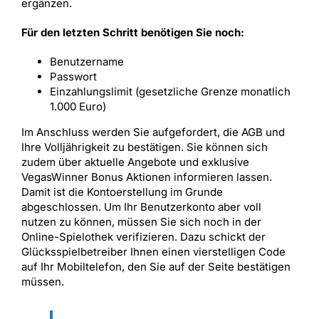
ergänzen.
Für den letzten Schritt benötigen Sie noch:
Benutzername
Passwort
Einzahlungslimit (gesetzliche Grenze monatlich
1.000 Euro)
Im Anschluss werden Sie aufgefordert, die AGB und
Ihre Volljährigkeit zu bestätigen. Sie können sich
zudem über aktuelle Angebote und exklusive
VegasWinner Bonus Aktionen informieren lassen.
Damit ist die Kontoerstellung im Grunde
abgeschlossen. Um Ihr Benutzerkonto aber voll
nutzen zu können, müssen Sie sich noch in der
Online-Spielothek verifizieren. Dazu schickt der
Glücksspielbetreiber Ihnen einen vierstelligen Code
auf Ihr Mobiltelefon, den Sie auf der Seite bestätigen
müssen.