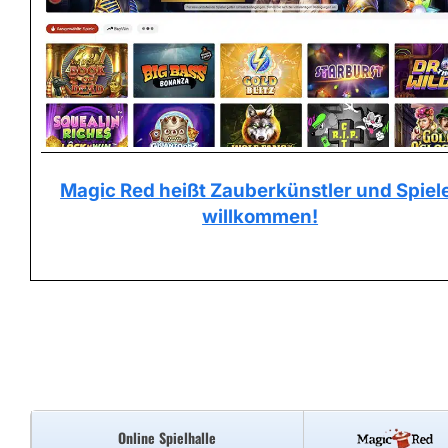
Magic Red heißt Zauberkünstler und Spiel
willkommen!
Online Spielhalle