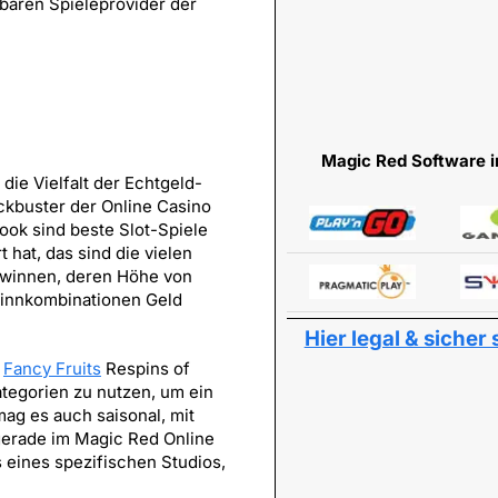
baren Spieleprovider der
Magic Red Software i
ie Vielfalt der Echtgeld-
ockbuster der Online Casino
ook sind beste Slot-Spiele
hat, das sind die vielen
ewinnen, deren Höhe von
winnkombinationen Geld
Hier legal & sicher 
e
Fancy Fruits
Respins of
tegorien zu nutzen, um ein
ag es auch saisonal, mit
gerade im Magic Red Online
 eines spezifischen Studios,