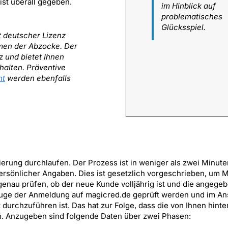
ist überall gegeben.
im Hinblick auf
problematisches
Glücksspiel.
t deutscher Lizenz
men der Abzocke. Der
z und bietet Ihnen
halten. Präventive
ht
werden ebenfalls
rung durchlaufen. Der Prozess ist in weniger als zwei Minute
ersönlicher Angaben. Dies ist gesetzlich vorgeschrieben, um 
nau prüfen, ob der neue Kunde volljährig ist und die angege
im Zuge der Anmeldung auf magicred.de geprüft werden und im A
rchzuführen ist. Das hat zur Folge, dass die von Ihnen hinte
. Anzugeben sind folgende Daten über zwei Phasen: