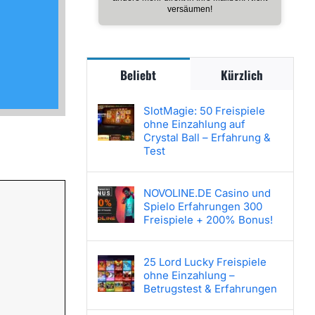
versäumen!
Beliebt
Kürzlich
SlotMagie: 50 Freispiele
ohne Einzahlung auf
Crystal Ball – Erfahrung &
Test
NOVOLINE.DE Casino und
Spielo Erfahrungen 300
Freispiele + 200% Bonus!
25 Lord Lucky Freispiele
ohne Einzahlung –
Betrugstest & Erfahrungen