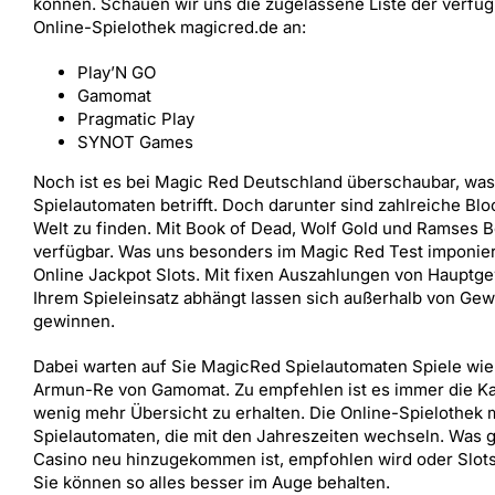
können. Schauen wir uns die zugelassene Liste der verfüg
Online-Spielothek magicred.de an:
Play’N GO
Gamomat
Pragmatic Play
SYNOT Games
Noch ist es bei Magic Red Deutschland überschaubar, was d
Spielautomaten betrifft. Doch darunter sind zahlreiche Bl
Welt zu finden. Mit Book of Dead, Wolf Gold und Ramses B
verfügbar. Was uns besonders im Magic Red Test imponiert 
Online Jackpot Slots. Mit fixen Auszahlungen von Hauptg
Ihrem Spieleinsatz abhängt lassen sich außerhalb von Ge
gewinnen.
Dabei warten auf Sie MagicRed Spielautomaten Spiele wi
Armun-Re von Gamomat. Zu empfehlen ist es immer die Ka
wenig mehr Übersicht zu erhalten. Die Online-Spielothek m
Spielautomaten, die mit den Jahreszeiten wechseln. Was 
Casino neu hinzugekommen ist, empfohlen wird oder Slots
Sie können so alles besser im Auge behalten.