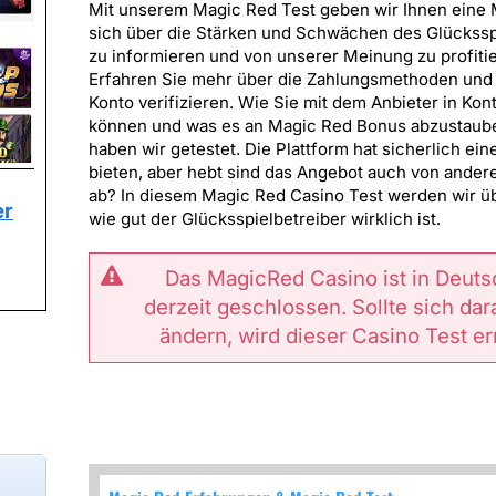
Mit unserem Magic Red Test geben wir Ihnen eine 
sich über die Stärken und Schwächen des Glückssp
zu informieren und von unserer Meinung zu profiti
Erfahren Sie mehr über die Zahlungsmethoden und 
Konto verifizieren. Wie Sie mit dem Anbieter in Kont
können und was es an Magic Red Bonus abzustaube
haben wir getestet. Die Plattform hat sicherlich ei
bieten, aber hebt sind das Angebot auch von ander
ab? In diesem Magic Red Casino Test werden wir ü
er
wie gut der Glücksspielbetreiber wirklich ist.
Das MagicRed Casino ist in Deuts
derzeit geschlossen. Sollte sich da
ändern, wird dieser Casino Test er