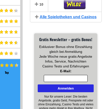
10
Alle Spielotheken und Casinos
Gratis Newsletter – gratis Bonus!
Exklusiver Bonus ohne Einzahlung
gleich bei Anmeldung
Jede Woche neue gratis Angebote
Infos, Service, Nachrichten
Casino Tests und Erfahrungen
E-Mail:
Top
Nur für unsere Leser: Die besten
Angebote, gratis Geld, Freispiele mit oder
ohne Einzahlung, Casino Tests und vieles
andere mehr direkt in Ihre Mailbox. Nicht