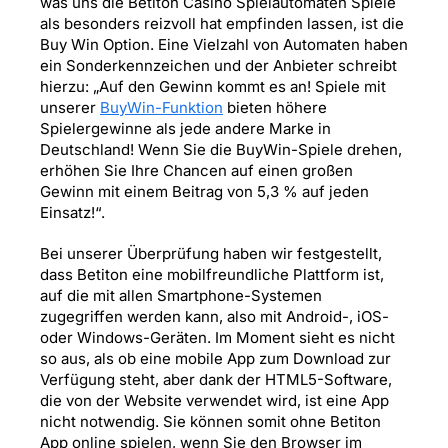
was uns die Betiton Casino Spielautomaten Spiele
als besonders reizvoll hat empfinden lassen, ist die
Buy Win Option. Eine Vielzahl von Automaten haben
ein Sonderkennzeichen und der Anbieter schreibt
hierzu: „Auf den Gewinn kommt es an! Spiele mit
unserer
BuyWin-Funktion
bieten höhere
Spielergewinne als jede andere Marke in
Deutschland! Wenn Sie die BuyWin-Spiele drehen,
erhöhen Sie Ihre Chancen auf einen großen
Gewinn mit einem Beitrag von 5,3 % auf jeden
Einsatz!“.
Bei unserer Überprüfung haben wir festgestellt,
dass Betiton eine mobilfreundliche Plattform ist,
auf die mit allen Smartphone-Systemen
zugegriffen werden kann, also mit Android-, iOS-
oder Windows-Geräten. Im Moment sieht es nicht
so aus, als ob eine mobile App zum Download zur
Verfügung steht, aber dank der HTML5-Software,
die von der Website verwendet wird, ist eine App
nicht notwendig. Sie können somit ohne Betiton
App online spielen, wenn Sie den Browser im