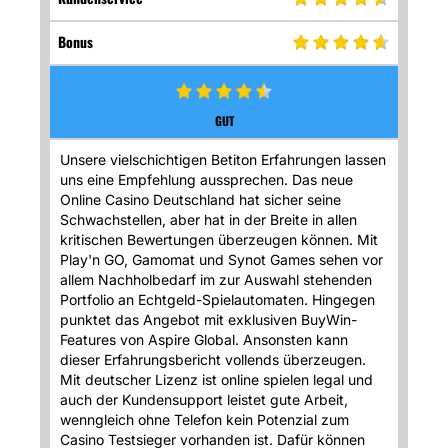
Bonus
GUT
Unsere vielschichtigen Betiton Erfahrungen lassen
uns eine Empfehlung aussprechen. Das neue
Online Casino Deutschland hat sicher seine
Schwachstellen, aber hat in der Breite in allen
kritischen Bewertungen überzeugen können. Mit
Play'n GO, Gamomat und Synot Games sehen vor
allem Nachholbedarf im zur Auswahl stehenden
Portfolio an Echtgeld-Spielautomaten. Hingegen
punktet das Angebot mit exklusiven BuyWin-
Features von Aspire Global. Ansonsten kann
dieser Erfahrungsbericht vollends überzeugen.
Mit deutscher Lizenz ist online spielen legal und
auch der Kundensupport leistet gute Arbeit,
wenngleich ohne Telefon kein Potenzial zum
Casino Testsieger vorhanden ist. Dafür können