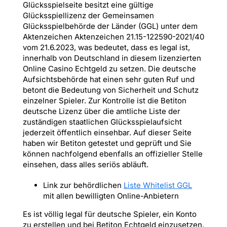
Glücksspielseite besitzt eine gültige
Glücksspiellizenz der Gemeinsamen
Glücksspielbehörde der Länder (GGL) unter dem
Aktenzeichen Aktenzeichen 21.15-122590-2021/40
vom 21.6.2023, was bedeutet, dass es legal ist,
innerhalb von Deutschland in diesem lizenzierten
Online Casino Echtgeld zu setzen. Die deutsche
Aufsichtsbehörde hat einen sehr guten Ruf und
betont die Bedeutung von Sicherheit und Schutz
einzelner Spieler. Zur Kontrolle ist die Betiton
deutsche Lizenz über die amtliche Liste der
zuständigen staatlichen Glücksspielaufsicht
jederzeit öffentlich einsehbar. Auf dieser Seite
haben wir Betiton getestet und geprüft und Sie
können nachfolgend ebenfalls an offizieller Stelle
einsehen, dass alles seriös abläuft.
Link zur behördlichen
Liste Whitelist GGL
mit allen bewilligten Online-Anbietern
Es ist völlig legal für deutsche Spieler, ein Konto
zu erstellen und bei Betiton Echtgeld einzusetzen.