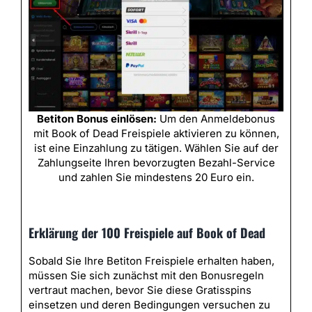
Betiton Bonus einlösen:
Um den Anmeldebonus
mit Book of Dead Freispiele aktivieren zu können,
ist eine Einzahlung zu tätigen. Wählen Sie auf der
Zahlungseite Ihren bevorzugten Bezahl-Service
und zahlen Sie mindestens 20 Euro ein.
Erklärung der 100 Freispiele auf Book of Dead
Sobald Sie Ihre Betiton Freispiele erhalten haben,
müssen Sie sich zunächst mit den Bonusregeln
vertraut machen, bevor Sie diese Gratisspins
einsetzen und deren Bedingungen versuchen zu