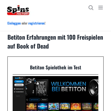
Zum
Inhalt
springen
Einloggen
oder
registrieren
!
Betiton Erfahrungen mit 100 Freispielen
auf Book of Dead
Betiton Spielothek im Test