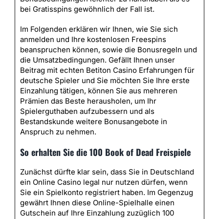
bei Gratisspins gewöhnlich der Fall ist.
Im Folgenden erklären wir Ihnen, wie Sie sich
anmelden und Ihre kostenlosen Freespins
beanspruchen können, sowie die Bonusregeln und
die Umsatzbedingungen. Gefällt Ihnen unser
Beitrag mit echten Betiton Casino Erfahrungen für
deutsche Spieler und Sie möchten Sie Ihre erste
Einzahlung tätigen, können Sie aus mehreren
Prämien das Beste herausholen, um Ihr
Spielerguthaben aufzubessern und als
Bestandskunde weitere Bonusangebote in
Anspruch zu nehmen.
So erhalten Sie die 100 Book of Dead Freispiele
Zunächst dürfte klar sein, dass Sie in Deutschland
ein Online Casino legal nur nutzen dürfen, wenn
Sie ein Spielkonto registriert haben. Im Gegenzug
gewährt Ihnen diese Online-Spielhalle einen
Gutschein auf Ihre Einzahlung zuzüglich 100