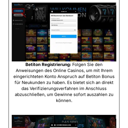
Betiton Registrierung:
Folgen Sie den
Anweisungen des Online Casinos, um mit Ihrem
eingerichteten Konto Anspruch auf Betiton Bonus
für Neukunden zu haben. Es bietet sich an direkt
das Verifizierungsverfahren im Anschluss
abzuschließen, um Gewinne sofort auszahlen zu
können.