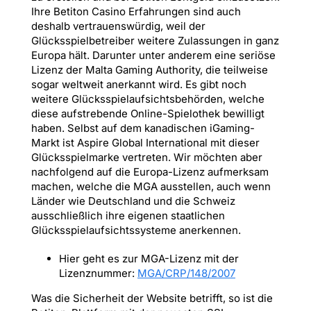
Ihre Betiton Casino Erfahrungen sind auch
deshalb vertrauenswürdig, weil der
Glücksspielbetreiber weitere Zulassungen in ganz
Europa hält. Darunter unter anderem eine seriöse
Lizenz der Malta Gaming Authority, die teilweise
sogar weltweit anerkannt wird. Es gibt noch
weitere Glücksspielaufsichtsbehörden, welche
diese aufstrebende Online-Spielothek bewilligt
haben. Selbst auf dem kanadischen iGaming-
Markt ist Aspire Global International mit dieser
Glücksspielmarke vertreten. Wir möchten aber
nachfolgend auf die Europa-Lizenz aufmerksam
machen, welche die MGA ausstellen, auch wenn
Länder wie Deutschland und die Schweiz
ausschließlich ihre eigenen staatlichen
Glücksspielaufsichtssysteme anerkennen.
Hier geht es zur MGA-Lizenz mit der
Lizenznummer:
MGA/CRP/148/2007
Was die Sicherheit der Website betrifft, so ist die