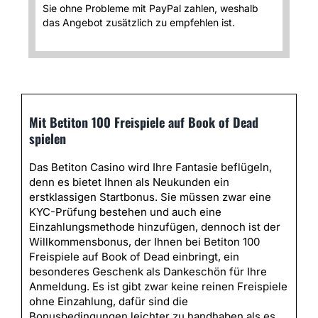
Sie ohne Probleme mit PayPal zahlen, weshalb
das Angebot zusätzlich zu empfehlen ist.
Mit Betiton 100 Freispiele auf Book of Dead
spielen
Das Betiton Casino wird Ihre Fantasie beflügeln,
denn es bietet Ihnen als Neukunden ein
erstklassigen Startbonus. Sie müssen zwar eine
KYC-Prüfung bestehen und auch eine
Einzahlungsmethode hinzufügen, dennoch ist der
Willkommensbonus, der Ihnen bei Betiton 100
Freispiele auf Book of Dead einbringt, ein
besonderes Geschenk als Dankeschön für Ihre
Anmeldung. Es ist gibt zwar keine reinen Freispiele
ohne Einzahlung, dafür sind die
Bonusbedingungen leichter zu handhaben als es