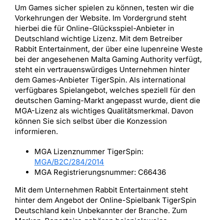
Um Games sicher spielen zu können, testen wir die
Vorkehrungen der Website. Im Vordergrund steht
hierbei die für Online-Glücksspiel-Anbieter in
Deutschland wichtige Lizenz. Mit dem Betreiber
Rabbit Entertainment, der über eine lupenreine Weste
bei der angesehenen Malta Gaming Authority verfügt,
steht ein vertrauenswürdiges Unternehmen hinter
dem Games-Anbieter TigerSpin. Als international
verfügbares Spielangebot, welches speziell für den
deutschen Gaming-Markt angepasst wurde, dient die
MGA-Lizenz als wichtiges Qualitätsmerkmal. Davon
können Sie sich selbst über die Konzession
informieren.
MGA Lizenznummer TigerSpin:
MGA/B2C/284/2014
MGA Registrierungsnummer: C66436
Mit dem Unternehmen Rabbit Entertainment steht
hinter dem Angebot der Online-Spielbank TigerSpin
Deutschland kein Unbekannter der Branche. Zum