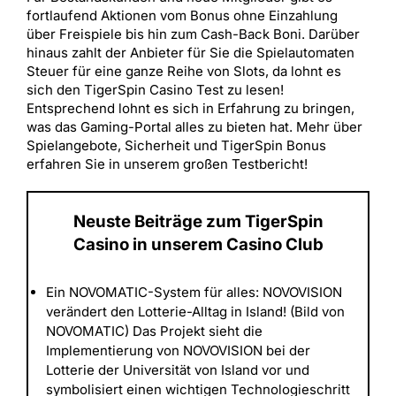
fortlaufend Aktionen vom Bonus ohne Einzahlung
über Freispiele bis hin zum Cash-Back Boni. Darüber
hinaus zahlt der Anbieter für Sie die Spielautomaten
Steuer für eine ganze Reihe von Slots, da lohnt es
sich den TigerSpin Casino Test zu lesen!
Entsprechend lohnt es sich in Erfahrung zu bringen,
was das Gaming-Portal alles zu bieten hat. Mehr über
Spielangebote, Sicherheit und TigerSpin Bonus
erfahren Sie in unserem großen Testbericht!
Neuste Beiträge zum TigerSpin
Casino in unserem Casino Club
Ein NOVOMATIC-System für alles: NOVOVISION
verändert den Lotterie-Alltag in Island! (Bild von
NOVOMATIC) Das Projekt sieht die
Implementierung von NOVOVISION bei der
Lotterie der Universität von Island vor und
symbolisiert einen wichtigen Technologieschritt