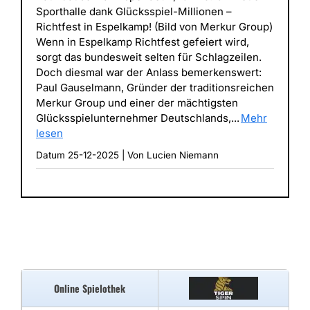
Sporthalle dank Glücksspiel-Millionen –
Richtfest in Espelkamp! (Bild von Merkur Group)
Wenn in Espelkamp Richtfest gefeiert wird,
sorgt das bundesweit selten für Schlagzeilen.
Doch diesmal war der Anlass bemerkenswert:
Paul Gauselmann, Gründer der traditionsreichen
Merkur Group und einer der mächtigsten
Glücksspielunternehmer Deutschlands,...
Mehr
lesen
Datum 25-12-2025
Von Lucien Niemann
Online Spielothek