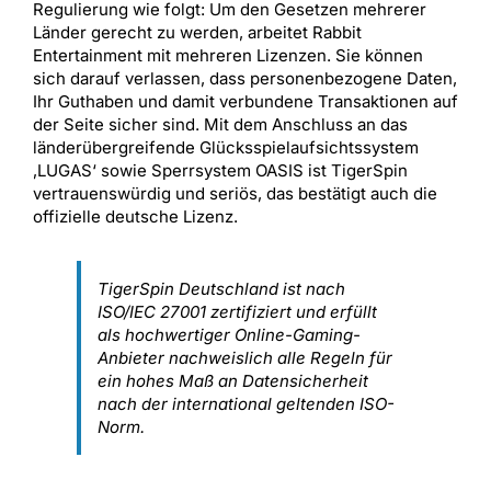
Regulierung wie folgt: Um den Gesetzen mehrerer
Länder gerecht zu werden, arbeitet Rabbit
Entertainment mit mehreren Lizenzen. Sie können
sich darauf verlassen, dass personenbezogene Daten,
Ihr Guthaben und damit verbundene Transaktionen auf
der Seite sicher sind. Mit dem Anschluss an das
länderübergreifende Glücksspielaufsichtssystem
‚LUGAS‘ sowie Sperrsystem OASIS ist TigerSpin
vertrauenswürdig und seriös, das bestätigt auch die
offizielle deutsche Lizenz.
TigerSpin Deutschland ist nach
ISO/IEC 27001 zertifiziert und erfüllt
als hochwertiger Online-Gaming-
Anbieter nachweislich alle Regeln für
ein hohes Maß an Datensicherheit
nach der international geltenden ISO-
Norm.