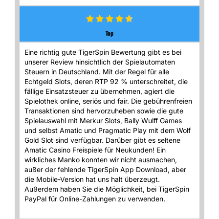
Top
Eine richtig gute TigerSpin Bewertung gibt es bei
unserer Review hinsichtlich der Spielautomaten
Steuern in Deutschland. Mit der Regel für alle
Echtgeld Slots, deren RTP 92 % unterschreitet, die
fällige Einsatzsteuer zu übernehmen, agiert die
Spielothek online, seriös und fair. Die gebührenfreien
Transaktionen sind hervorzuheben sowie die gute
Spielauswahl mit Merkur Slots, Bally Wulff Games
und selbst Amatic und Pragmatic Play mit dem Wolf
Gold Slot sind verfügbar. Darüber gibt es seltene
Amatic Casino Freispiele für Neukunden! Ein
wirkliches Manko konnten wir nicht ausmachen,
außer der fehlende TigerSpin App Download, aber
die Mobile-Version hat uns halt überzeugt.
Außerdem haben Sie die Möglichkeit, bei TigerSpin
PayPal für Online-Zahlungen zu verwenden.