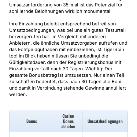
Umsatzanforderung von 35-mal ist das Potenzial für
schillernde Belohnungen wirklich monumental.
Ihre Einzahlung beleibt entsprechend befreit von
Umsatzbedingungen, was bei uns ein gutes Testurteil
hervorgerufen hat. Im Vergleich mit anderen
Anbietern, die ähnliche Umsatzvorgaben aufrufen und
das Echtgeldguthaben mit einbeziehen, ist TigerSpin
top! Im Blick haben müssen Sie unbedingt die
Gültigkeitsdauer, denn der Registrierungsbonus mit
Einzahlung verfällt nach 30 Tagen. Wichtig: Der
gesamte Bonusbetrag ist umzusetzen. Nur einen Teil
zu schaffen bedeutet, dass nach 30 Tagen alle Boni
und damit in Verbindung stehende Gewinne annulliert
werden.
Casino
Bonus
Bonus
Umsatzbedingungen
abholen