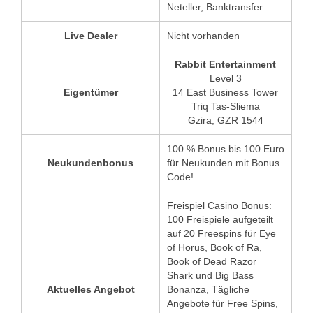
Neteller, Banktransfer
Live Dealer
Nicht vorhanden
Rabbit Entertainment
Level 3
Eigentümer
14 East Business Tower
Triq Tas-Sliema
Gzira, GZR 1544
100 % Bonus bis 100 Euro
Neukundenbonus
für Neukunden mit Bonus
Code!
Freispiel Casino Bonus:
100 Freispiele aufgeteilt
auf 20 Freespins für Eye
of Horus, Book of Ra,
Book of Dead Razor
Shark und Big Bass
Aktuelles Angebot
Bonanza, Tägliche
Angebote für Free Spins,