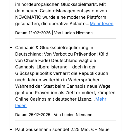
im nordeuropäischen Glücksspielmarkt. Mit
dem neuen Casino-Managementsystem von
NOVOMATIC wurde eine moderne Plattform
geschaffen, die operative Abläufe...
Mehr lesen
Datum 12-02-2026
Von Lucien Niemann
Cannabis & Glücksspielregulierung in
Deutschland: Von Verbot zu Prävention! (Bild
von Chase Fade) Deutschland wagt die
Cannabis-Liberalisierung – doch in der
Glücksspielpolitik verharrt die Republik auch
nach Jahren weiterhin in Widersprüchen.
Während der Staat beim Cannabis neue Wege
geht und Prävention als Ziel formuliert, kämpfen
Online Casinos mit deutscher Lizenz...
Mehr
lesen
Datum 25-12-2025
Von Lucien Niemann
Paul Gauselmann spendet 2,25 Mio. € – Neue