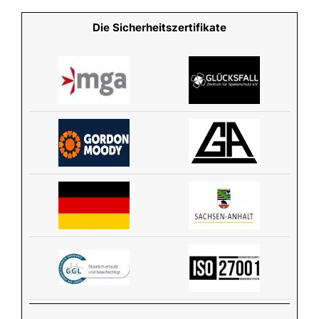
Die Sicherheitszertifikate