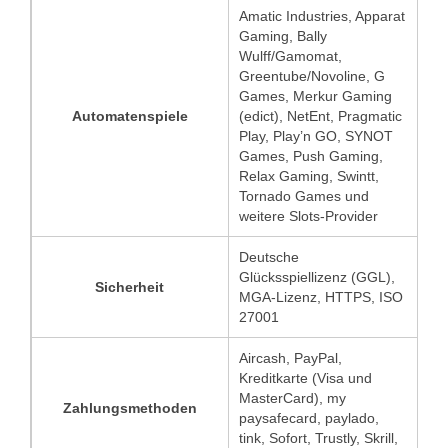
Amatic Industries, Apparat
Gaming, Bally
Wulff/Gamomat,
Greentube/Novoline, G
Games, Merkur Gaming
Automatenspiele
(edict), NetEnt, Pragmatic
Play, Play’n GO, SYNOT
Games, Push Gaming,
Relax Gaming, Swintt,
Tornado Games und
weitere Slots-Provider
Deutsche
Glücksspiellizenz (GGL),
Sicherheit
MGA-Lizenz, HTTPS, ISO
27001
Aircash, PayPal,
Kreditkarte (Visa und
MasterCard), my
Zahlungsmethoden
paysafecard, paylado,
tink, Sofort, Trustly, Skrill,