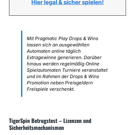
Hier legal & sicher spielen!
Mit Pragmatic Play Drops & Wins
lassen sich an ausgewählten
Automaten online täglich
Extragewinne generieren. Darüber
hinaus werden regelmäßig Online
Spielautomaten Turniere veranstaltet
und im Rahmen der Drops & Wins
Promotion neben Preisgeldern
Freispiele verschenkt.
TigerSpin Betrugstest – Lizenzen und
Sicherheitsmechanismen