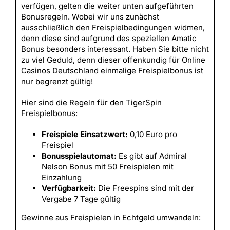
verfügen, gelten die weiter unten aufgeführten
Bonusregeln. Wobei wir uns zunächst
ausschließlich den Freispielbedingungen widmen,
denn diese sind aufgrund des speziellen Amatic
Bonus besonders interessant. Haben Sie bitte nicht
zu viel Geduld, denn dieser offenkundig für Online
Casinos Deutschland einmalige Freispielbonus ist
nur begrenzt gültig!
Hier sind die Regeln für den TigerSpin
Freispielbonus:
Freispiele Einsatzwert:
0,10 Euro pro
Freispiel
Bonusspielautomat:
Es gibt auf Admiral
Nelson Bonus mit 50 Freispielen mit
Einzahlung
Verfügbarkeit:
Die Freespins sind mit der
Vergabe 7 Tage gültig
Gewinne aus Freispielen in Echtgeld umwandeln: