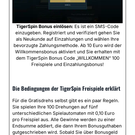
TigerSpin Bonus einlösen:
Es ist ein SMS-Code
einzugeben. Registriert und verifiziert gehen Sie
als Neukunde auf Einzahlungen und wählen Ihre
bevorzugte Zahlungsmethode. Ab 10 Euro wird der
Willkommensbonus aktiviert und Sie erhalten mit
dem TigerSpin Bonus Code „WILLKOMMEN“ 100
Freispiele und Einzahlungsbonus!
Die Bedingungen der TigerSpin Freispiele erklärt
Für die Gratisdrehs selbst gibt es ein paar Regeln.
Sie spielen Ihre 100 Drehungen auf fünf
unterschiedlichen Spielautomaten mit 0,10 Euro
pro Freispiel aus. Alle Gewinne werden zu einer
Endsumme addiert, die dann Ihrem Bonusguthaben
gutgeschrieben wird. Sobald Sie über Bonusgeld