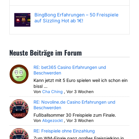
BingBong Erfahrungen – 50 Freispiele
auf Sizzling Hot ab 1€!
Neuste Beiträge im Forum
RE: bet365 Casino Erfahrungen und
Beschwerden
Kann jetzt mit 5 Euro spielen weil ich schon ein
bissl ...
Von
Cha Ching
,
Vor 3 Wochen
RE: Novoline.de Casino Erfahrungen und
Beschwerden
Fußballsommer 30 Freispiele zum Finale.
Von
Abgezockt
,
Vor 3 Wochen
RE: Freispiele ohne Einzahlung
Zum WM-Finale ganz großes Freispielkino in