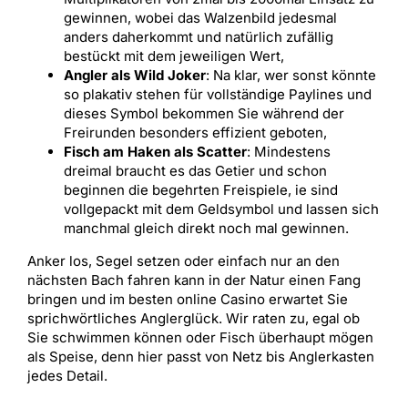
gewinnen, wobei das Walzenbild jedesmal
anders daherkommt und natürlich zufällig
bestückt mit dem jeweiligen Wert,
Angler als Wild Joker
: Na klar, wer sonst könnte
so plakativ stehen für vollständige Paylines und
dieses Symbol bekommen Sie während der
Freirunden besonders effizient geboten,
Fisch am Haken als Scatter
: Mindestens
dreimal braucht es das Getier und schon
beginnen die begehrten Freispiele, ie sind
vollgepackt mit dem Geldsymbol und lassen sich
manchmal gleich direkt noch mal gewinnen.
Anker los, Segel setzen oder einfach nur an den
nächsten Bach fahren kann in der Natur einen Fang
bringen und im besten online Casino erwartet Sie
sprichwörtliches Anglerglück. Wir raten zu, egal ob
Sie schwimmen können oder Fisch überhaupt mögen
als Speise, denn hier passt von Netz bis Anglerkasten
jedes Detail.