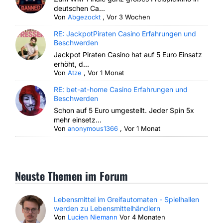
deutschen Ca...
Von
Abgezockt
,
Vor 3 Wochen
RE: JackpotPiraten Casino Erfahrungen und
Beschwerden
Jackpot Piraten Casino hat auf 5 Euro Einsatz
erhöht, d...
Von
Atze
,
Vor 1 Monat
RE: bet-at-home Casino Erfahrungen und
Beschwerden
Schon auf 5 Euro umgestellt. Jeder Spin 5x
mehr einsetz...
Von
anonymous1366
,
Vor 1 Monat
Neuste Themen im Forum
Lebensmittel im Greifautomaten - Spielhallen
werden zu Lebensmittelhändlern
Von
Lucien Niemann
Vor 4 Monaten