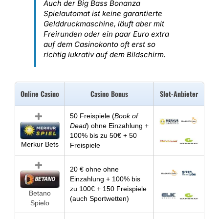
Auch der Big Bass Bonanza
Spielautomat ist keine garantierte
Gelddruckmaschine, läuft aber mit
Freirunden oder ein paar Euro extra
auf dem Casinokonto oft erst so
richtig lukrativ auf dem Bildschirm.
Online Casino
Casino Bonus
Slot-Anbieter
50 Freispiele (
Book of
Dead
) ohne Einzahlung +
100% bis zu 50€ + 50
Merkur Bets
Freispiele
20 € ohne ohne
Einzahlung + 100% bis
zu 100€ + 150 Freispiele
Betano
(auch Sportwetten)
Spielo