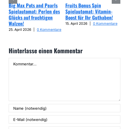
Dem
Big Max Pots and Pearls
Fruits Bonus Spin
Ein
Spielautomat: Perlen des
Spielautomat: Vitamin-
Glücks auf fruchtigen
Boost für Ihr Guthaben!
8. A
Walzen!
15. April 2026
|
0 Kommentare
25. April 2026
|
0 Kommentare
Hinterlasse einen Kommentar
Kommentar