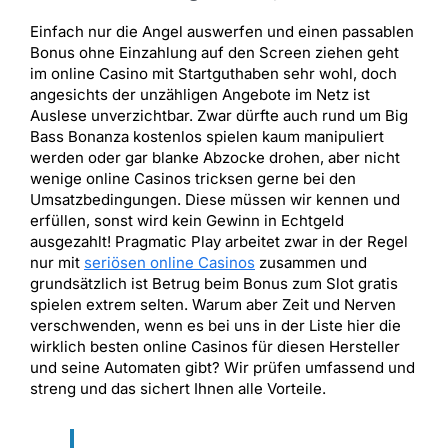
Einfach nur die Angel auswerfen und einen passablen
Bonus ohne Einzahlung auf den Screen ziehen geht
im online Casino mit Startguthaben sehr wohl, doch
angesichts der unzähligen Angebote im Netz ist
Auslese unverzichtbar. Zwar dürfte auch rund um Big
Bass Bonanza kostenlos spielen kaum manipuliert
werden oder gar blanke Abzocke drohen, aber nicht
wenige online Casinos tricksen gerne bei den
Umsatzbedingungen. Diese müssen wir kennen und
erfüllen, sonst wird kein Gewinn in Echtgeld
ausgezahlt! Pragmatic Play arbeitet zwar in der Regel
nur mit
seriösen online Casinos
zusammen und
grundsätzlich ist Betrug beim Bonus zum Slot gratis
spielen extrem selten. Warum aber Zeit und Nerven
verschwenden, wenn es bei uns in der Liste hier die
wirklich besten online Casinos für diesen Hersteller
und seine Automaten gibt? Wir prüfen umfassend und
streng und das sichert Ihnen alle Vorteile.