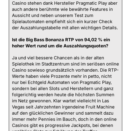
Casino stehen dank Hersteller Pragmatic Play aber
auch andere berühmte wie bewährte Features in
Aussicht und neben unserem Test zum
Spielautomaten empfiehlt sich ein kurzer Check
der Auszahlungstabelle mit allen wichtigen Details.
Ist die Big Bass Bonanza RTP von 94,02 % ein
hoher Wert rund um die Auszahlungsquoten?
Ja und viel bessere Chancen als in der alten
Spielothek im Stadtzentrum sind im seriösen online
Casino sowieso grundsätzlich vorhanden. Die RTP-
Werte haben viele Prozente mehr in petto, nicht
nur bei Echtgeld Automaten von Pragmatic Play,
sondern bei allen Slots und Herstellern und ganz
folgerichtig werden heute die höchsten Summen
im Netz gewonnen. Klar wartet vielleicht in Las
Vegas seit Jahrzehnten irgendeine Fruit Machine
auf den glücklichen Gewinner und sammelt dazu
immer mehr Pennies im Bauch, doch in den online
Casinos gibt es progressive Jackpots, bei denen