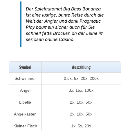
Der Spielautomat Big Bass Bonanza
ist eine lustige, bunte Reise durch die
Welt der Angler und dank Pragmatic
Play baumeln sicher auch für Sie
schnell fette Brocken an der Leine im
seriösen online Casino.
Symbol
Auszahlung
Schwimmer
0,5x, 5x, 20x, 200x
Angel
3x, 15x, 100x
Libelle
2x, 10x, 50x
Angelkasten
2x, 10x, 50x
Kleiner Fisch
1x, 5x, 20x