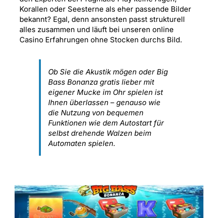
Korallen oder Seesterne als eher passende Bilder
bekannt? Egal, denn ansonsten passt strukturell
alles zusammen und läuft bei unseren online
Casino Erfahrungen ohne Stocken durchs Bild.
Ob Sie die Akustik mögen oder Big
Bass Bonanza gratis lieber mit
eigener Mucke im Ohr spielen ist
Ihnen überlassen – genauso wie
die Nutzung von bequemen
Funktionen wie dem Autostart für
selbst drehende Walzen beim
Automaten spielen.