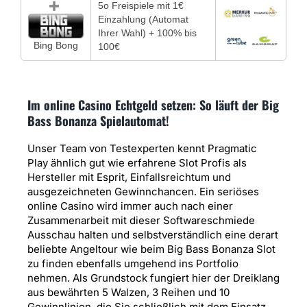
5o Freispiele mit 1€
Einzahlung (Automat
Ihrer Wahl) + 100% bis
Bing Bong
100€
Im online Casino Echtgeld setzen: So läuft der Big
Bass Bonanza Spielautomat!
Unser Team von Testexperten kennt Pragmatic
Play ähnlich gut wie erfahrene Slot Profis als
Hersteller mit Esprit, Einfallsreichtum und
ausgezeichneten Gewinnchancen. Ein seriöses
online Casino wird immer auch nach einer
Zusammenarbeit mit dieser Softwareschmiede
Ausschau halten und selbstverständlich eine derart
beliebte Angeltour wie beim Big Bass Bonanza Slot
zu finden ebenfalls umgehend ins Portfolio
nehmen. Als Grundstock fungiert hier der Dreiklang
aus bewährten 5 Walzen, 3 Reihen und 10
Gewinnlinien, die Sie schließlich mit dem Einsatz