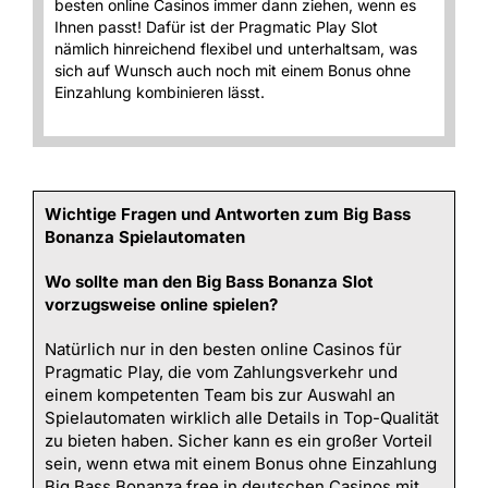
besten online Casinos immer dann ziehen, wenn es
Ihnen passt! Dafür ist der Pragmatic Play Slot
nämlich hinreichend flexibel und unterhaltsam, was
sich auf Wunsch auch noch mit einem Bonus ohne
Einzahlung kombinieren lässt.
Wichtige Fragen und Antworten zum
Big Bass
Bonanza Spielautomaten
Wo sollte man den Big Bass Bonanza Slot
vorzugsweise online spielen?
Natürlich nur in den besten online Casinos für
Pragmatic Play, die vom Zahlungsverkehr und
einem kompetenten Team bis zur Auswahl an
Spielautomaten wirklich alle Details in Top-Qualität
zu bieten haben. Sicher kann es ein großer Vorteil
sein, wenn etwa mit einem Bonus ohne Einzahlung
Big Bass Bonanza free in deutschen Casinos mit