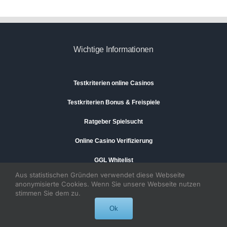
Wichtige Informationen
Testkriterien online Casinos
Testkriterien Bonus & Freispiele
Ratgeber Spielsucht
Online Casino Verifizierung
GGL Whitelist
Aus statistischen Gründen verwendet diese Webseite
Über uns
anonymisierte Cookies. Wenn Sie unsere Webseite nutzen
stimmen Sie dem zu.
Impressum & Datenschutzerklärung
Ok
Sitemap