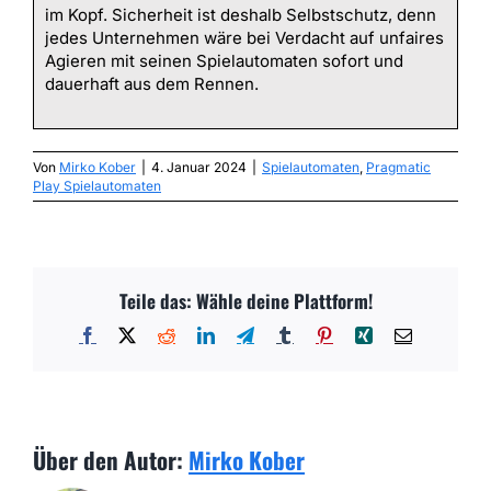
im Kopf. Sicherheit ist deshalb Selbstschutz, denn
jedes Unternehmen wäre bei Verdacht auf unfaires
Agieren mit seinen Spielautomaten sofort und
dauerhaft aus dem Rennen.
Von
Mirko Kober
|
4. Januar 2024
|
Spielautomaten
,
Pragmatic
Play Spielautomaten
Teile das: Wähle deine Plattform!
Facebook
X
Reddit
LinkedIn
Telegram
Tumblr
Pinterest
Xing
E-
Mail
Über den Autor:
Mirko Kober