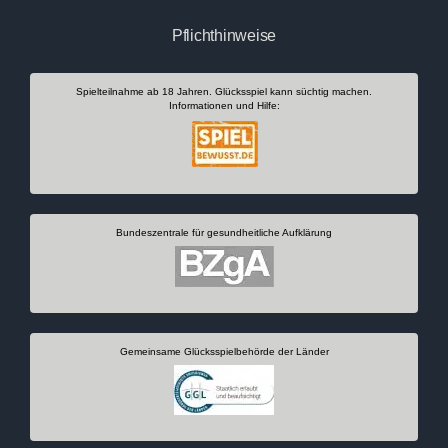
Pflichthinweise
Spielteilnahme ab 18 Jahren. Glücksspiel kann süchtig machen.
Informationen und Hilfe:
Bundeszentrale für gesundheitliche Aufklärung
Gemeinsame Glücksspielbehörde der Länder