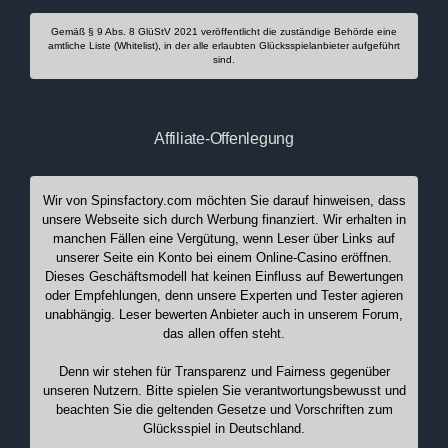
Gemäß § 9 Abs. 8 GlüStV 2021 veröffentlicht die zuständige Behörde eine
amtliche Liste (Whitelist), in der alle erlaubten Glücksspielanbieter aufgeführt
sind.
Affiliate-Offenlegung
Wir von Spinsfactory.com möchten Sie darauf hinweisen, dass
unsere Webseite sich durch Werbung finanziert. Wir erhalten in
manchen Fällen eine Vergütung, wenn Leser über Links auf
unserer Seite ein Konto bei einem Online-Casino eröffnen.
Dieses Geschäftsmodell hat keinen Einfluss auf Bewertungen
oder Empfehlungen, denn unsere Experten und Tester agieren
unabhängig. Leser bewerten Anbieter auch in unserem Forum,
das allen offen steht.
Denn wir stehen für Transparenz und Fairness gegenüber
unseren Nutzern. Bitte spielen Sie verantwortungsbewusst und
beachten Sie die geltenden Gesetze und Vorschriften zum
Glücksspiel in Deutschland.