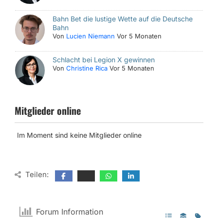
Bahn Bet die lustige Wette auf die Deutsche
Bahn
Von
Lucien Niemann
Vor 5 Monaten
Schlacht bei Legion X gewinnen
Von
Christine Rica
Vor 5 Monaten
Mitglieder online
Im Moment sind keine Mitglieder online
Teilen:
Forum Information