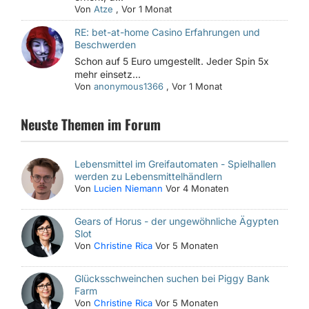
Von
Atze
,
Vor 1 Monat
RE: bet-at-home Casino Erfahrungen und
Beschwerden
Schon auf 5 Euro umgestellt. Jeder Spin 5x
mehr einsetz...
Von
anonymous1366
,
Vor 1 Monat
Neuste Themen im Forum
Lebensmittel im Greifautomaten - Spielhallen
werden zu Lebensmittelhändlern
Von
Lucien Niemann
Vor 4 Monaten
Gears of Horus - der ungewöhnliche Ägypten
Slot
Von
Christine Rica
Vor 5 Monaten
Glücksschweinchen suchen bei Piggy Bank
Farm
Von
Christine Rica
Vor 5 Monaten