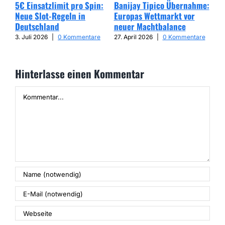
5€ Einsatzlimit pro Spin:
Banijay Tipico Übernahme:
Wer
Neue Slot-Regeln in
Europas Wettmarkt vor
Glü
Deutschland
neuer Machtbalance
har
Cap
3. Juli 2026
|
0 Kommentare
27. April 2026
|
0 Kommentare
25. 
Hinterlasse einen Kommentar
Kommentar