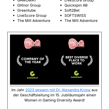
GAMOMAT
LiveScore Group
Glitnor Group
Quickspin AB
Greentube
Soft2Bet
LiveScore Group
SOFTSWISS
The Mill Adventure
The Mill Adventure
Im Jahr
2023 gewann mit Dr. Alexandra Krone
aus
der Geschäftsleitung im 15. Jubiläumsjahr einen
Women in Gaming Diversity Award!