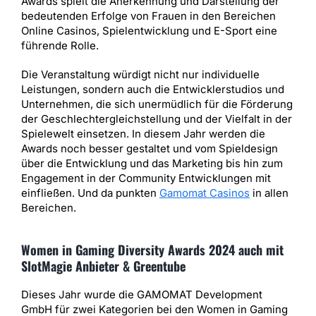
Awards spielt die Anerkennung und Darstellung der
bedeutenden Erfolge von Frauen in den Bereichen
Online Casinos, Spielentwicklung und E-Sport eine
führende Rolle.
Die Veranstaltung würdigt nicht nur individuelle
Leistungen, sondern auch die Entwicklerstudios und
Unternehmen, die sich unermüdlich für die Förderung
der Geschlechtergleichstellung und der Vielfalt in der
Spielewelt einsetzen. In diesem Jahr werden die
Awards noch besser gestaltet und vom Spieldesign
über die Entwicklung und das Marketing bis hin zum
Engagement in der Community Entwicklungen mit
einfließen. Und da punkten
Gamomat Casinos
in allen
Bereichen.
Women in Gaming Diversity Awards 2024 auch mit
SlotMagie Anbieter & Greentube
Dieses Jahr wurde die GAMOMAT Development
GmbH für zwei Kategorien bei den Women in Gaming