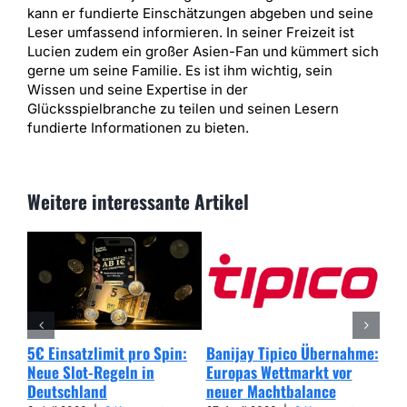
kann er fundierte Einschätzungen abgeben und seine
Leser umfassend informieren. In seiner Freizeit ist
Lucien zudem ein großer Asien-Fan und kümmert sich
gerne um seine Familie. Es ist ihm wichtig, sein
Wissen und seine Expertise in der
Glücksspielbranche zu teilen und seinen Lesern
fundierte Informationen zu bieten.
Weitere interessante Artikel
5€ Einsatzlimit pro Spin:
Banijay Tipico Übernahme:
Wer
Neue Slot-Regeln in
Europas Wettmarkt vor
Glü
Deutschland
neuer Machtbalance
har