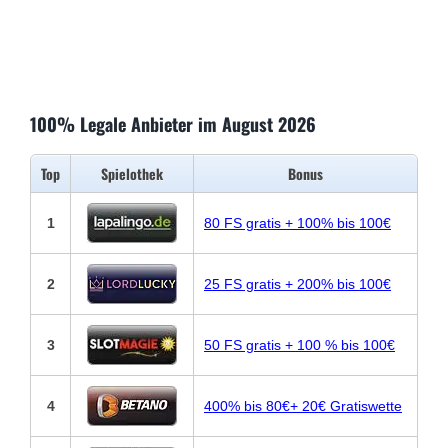
100% Legale Anbieter im August 2026
Top
Spielothek
Bonus
1
80 FS gratis + 100% bis 100€
2
25 FS gratis + 200% bis 100€
3
50 FS gratis + 100 % bis 100€
4
400% bis 80€+ 20€ Gratiswette