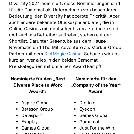
Diversity 2024 nominiert: diese Nominierungen sind
für die Gamomat als Unternehmen von besonderer
Bedeutung, den Diversity hat oberste Priorität. Aber
auch andere bekannte Glücksspielanbieter, die in
Online Casinos mit deutscher Lizenz zu finden sind
und auch als Betreiber auftreten, stehen auf der
Shortlist. Darunter Greentube aus dem Hause
Novomatic und The Mill Adventure als Merkur Group
Partner mit dem
SlotMagie Casino
. Schauen wir uns
kurz an, wer alles in den beiden Gamomat
Preiskategorien mit um einen Award kämpft.
Nominierte für den „Best
Nominierte für den
Diverse Place to Work
„Company of the Year”
Award”:
Award:
Aspire Global
Digitain
Betsson Group
Eyecon
Delasport
Games Global
Evoplay
Gamomat
Games Global
Just For the Win