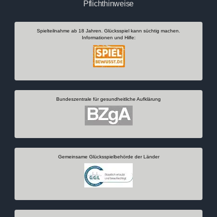
Pflichthinweise
Spielteilnahme ab 18 Jahren. Glücksspiel kann süchtig machen.
Informationen und Hilfe:
Bundeszentrale für gesundheitliche Aufklärung
Gemeinsame Glücksspielbehörde der Länder