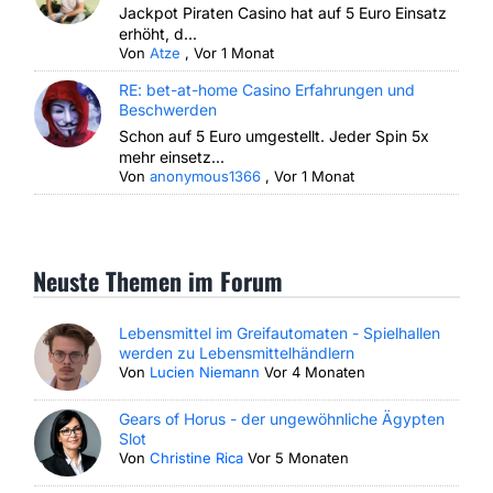
Jackpot Piraten Casino hat auf 5 Euro Einsatz
erhöht, d...
Von
Atze
,
Vor 1 Monat
RE: bet-at-home Casino Erfahrungen und
Beschwerden
Schon auf 5 Euro umgestellt. Jeder Spin 5x
mehr einsetz...
Von
anonymous1366
,
Vor 1 Monat
Neuste Themen im Forum
Lebensmittel im Greifautomaten - Spielhallen
werden zu Lebensmittelhändlern
Von
Lucien Niemann
Vor 4 Monaten
Gears of Horus - der ungewöhnliche Ägypten
Slot
Von
Christine Rica
Vor 5 Monaten