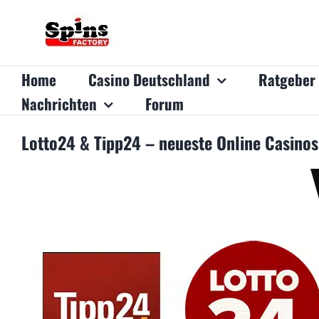
Zum
Inhalt
springen
Home
Casino Deutschland
Ratgeber
Nachrichten
Forum
Lotto24 & Tipp24 – neueste Online Casinos