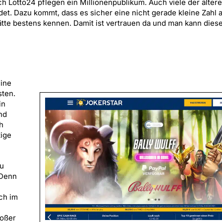
ch Lotto24 pflegen ein Millionenpublikum. Auch viele der älter
det. Dazu kommt, dass es sicher eine nicht gerade kleine Zahl 
tätte bestens kennen. Damit ist vertrauen da und man kann dies
line
sten.
in
nd
h
tige
zu
 Denn
ch im
roßer