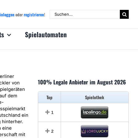
Suche
inloggen
oder
registrieren
!
nach:
ts
Spielautomaten
erliner
100% Legale Anbieter im August 2026
ckler von
pielgeräten
 auf dem
Top
Spielothek
e-
sspielmarkt
1
utschland ein
 hinterher.
 eine
2
erschaft mit