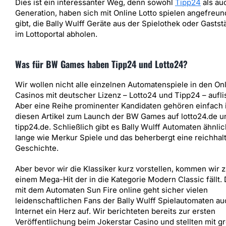
Dies ist ein interessanter Weg, denn sowohl
Tipp24
als au
Generation, haben sich mit Online Lotto spielen angefreun
gibt, die Bally Wulff Geräte aus der Spielothek oder Gasts
im Lottoportal abholen.
Was für BW Games haben Tipp24 und Lotto24?
Wir wollen nicht alle einzelnen Automatenspiele in den On
Casinos mit deutscher Lizenz – Lotto24 und Tipp24 – aufli
Aber eine Reihe prominenter Kandidaten gehören einfach 
diesen Artikel zum Launch der BW Games auf lotto24.de u
tipp24.de. Schließlich gibt es Bally Wulff Automaten ähnlic
lange wie Merkur Spiele und das beherbergt eine reichhal
Geschichte.
Aber bevor wir die Klassiker kurz vorstellen, kommen wir 
einem Mega-Hit der in die Kategorie Modern Classic fällt.
mit dem Automaten Sun Fire online geht sicher vielen
leidenschaftlichen Fans der Bally Wulff Spielautomaten au
Internet ein Herz auf. Wir berichteten bereits zur ersten
Veröffentlichung beim Jokerstar Casino und stellten mit g