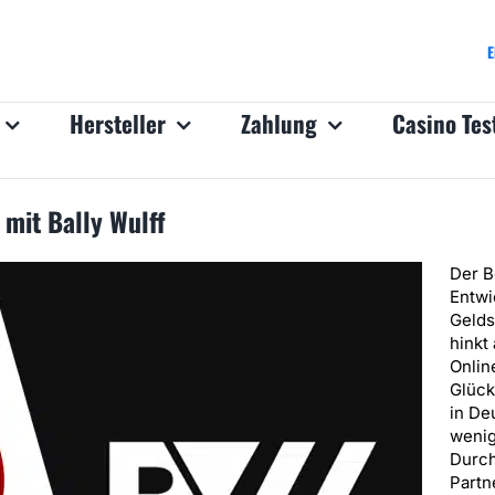
E
Hersteller
Zahlung
Casino Tes
 mit Bally Wulff
Der B
Entwi
Gelds
hinkt
Onlin
Glück
in De
wenig
Durch
Partn