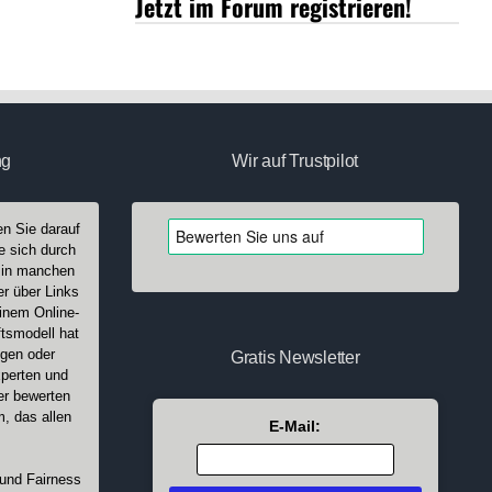
Jetzt im Forum registrieren!
ng
Wir auf Trustpilot
n Sie darauf
e sich durch
n in manchen
er über Links
einem Online-
tsmodell hat
ngen oder
Gratis Newsletter
perten und
er bewerten
, das allen
E-Mail:
 und Fairness