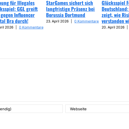
ung für Illegales
StarGames sichert sich
Glücksspiel 
ksspiel: GGL greift
langfristige Präsenz bei
Deutschland:
 gegen Influencer
Borussia Dortmund
zeigt, wie Ris
tal Bra durch!
verstanden w
23. April 2026
|
0 Kommentare
pril 2026
|
0 Kommentare
20. April 2026
|