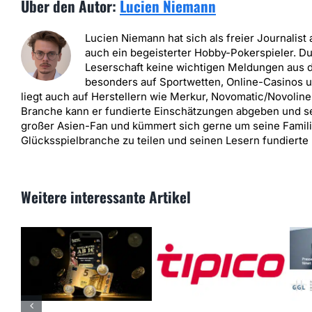
Über den Autor:
Lucien Niemann
Lucien Niemann hat sich als freier Journalist a
auch ein begeisterter Hobby-Pokerspieler. D
Leserschaft keine wichtigen Meldungen aus d
besonders auf Sportwetten, Online-Casinos u
liegt auch auf Herstellern wie Merkur, Novomatic/Novoline
Branche kann er fundierte Einschätzungen abgeben und sei
großer Asien-Fan und kümmert sich gerne um seine Familie.
Glücksspielbranche zu teilen und seinen Lesern fundierte 
Weitere interessante Artikel