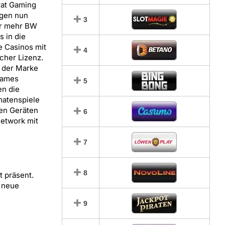
at Gaming
gen nun
3
r mehr BW
 in die
e Casinos mit
4
cher Lizenz.
 der Marke
ames
5
n die
atenspiele
en Geräten
6
Network mit
7
8
 präsent.
e neue
9