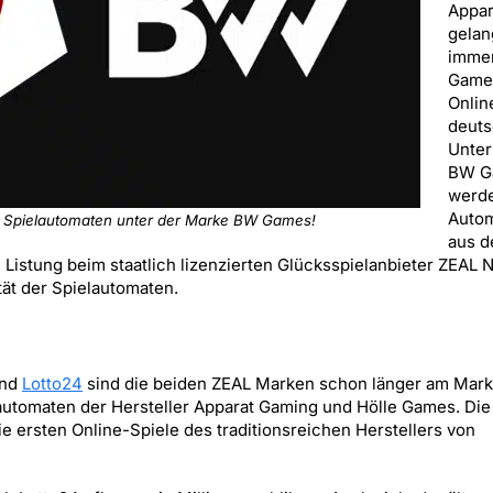
Appar
gelan
imme
Games
Onlin
deuts
Unter
BW G
werde
Autom
ff Spielautomaten unter der Marke BW Games!
aus d
e Listung beim staatlich lizenzierten Glücksspielanbieter ZEAL 
tät der Spielautomaten.
und
Lotto24
sind die beiden ZEAL Marken schon länger am Markt
lautomaten der Hersteller Apparat Gaming und Hölle Games. Di
ie ersten Online-Spiele des traditionsreichen Herstellers von