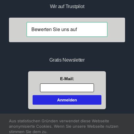
Wir auf Trustpilot
Gratis Newsletter
E-Mail:
Aus statistischen Gründen verwendet diese Webseite
anonymisierte Cookies. Wenn Sie unsere Webseite nutzen
stimmen Sie dem zu.