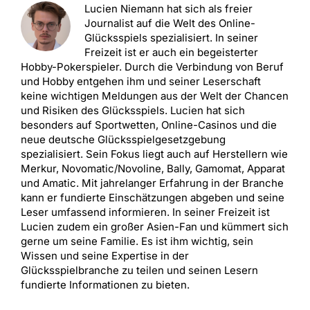
Lucien Niemann hat sich als freier
Journalist auf die Welt des Online-
Glücksspiels spezialisiert. In seiner
Freizeit ist er auch ein begeisterter
Hobby-Pokerspieler. Durch die Verbindung von Beruf
und Hobby entgehen ihm und seiner Leserschaft
keine wichtigen Meldungen aus der Welt der Chancen
und Risiken des Glücksspiels. Lucien hat sich
besonders auf Sportwetten, Online-Casinos und die
neue deutsche Glücksspielgesetzgebung
spezialisiert. Sein Fokus liegt auch auf Herstellern wie
Merkur, Novomatic/Novoline, Bally, Gamomat, Apparat
und Amatic. Mit jahrelanger Erfahrung in der Branche
kann er fundierte Einschätzungen abgeben und seine
Leser umfassend informieren. In seiner Freizeit ist
Lucien zudem ein großer Asien-Fan und kümmert sich
gerne um seine Familie. Es ist ihm wichtig, sein
Wissen und seine Expertise in der
Glücksspielbranche zu teilen und seinen Lesern
fundierte Informationen zu bieten.