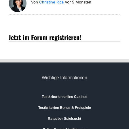
Von
Christine Rica
Vor 5 Monaten
Jetzt im Forum registrieren!
Wichtige Informationen
Testkriterien online Casinos
Testkriterien Bonus & Freispiele
Ratgeber Spielsucht