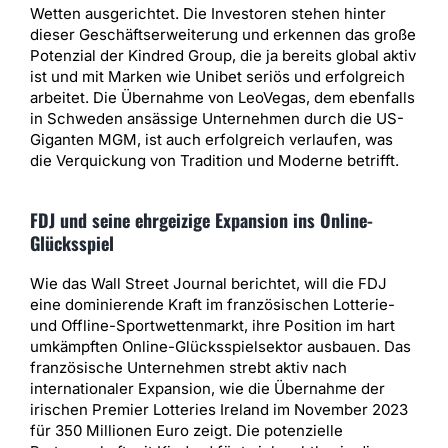
Wetten ausgerichtet. Die Investoren stehen hinter
dieser Geschäftserweiterung und erkennen das große
Potenzial der Kindred Group, die ja bereits global aktiv
ist und mit Marken wie Unibet seriös und erfolgreich
arbeitet. Die Übernahme von LeoVegas, dem ebenfalls
in Schweden ansässige Unternehmen durch die US-
Giganten MGM, ist auch erfolgreich verlaufen, was
die Verquickung von Tradition und Moderne betrifft.
FDJ und seine ehrgeizige Expansion ins Online-
Glücksspiel
Wie das Wall Street Journal berichtet, will die FDJ
eine dominierende Kraft im französischen Lotterie-
und Offline-Sportwettenmarkt, ihre Position im hart
umkämpften Online-Glücksspielsektor ausbauen. Das
französische Unternehmen strebt aktiv nach
internationaler Expansion, wie die Übernahme der
irischen Premier Lotteries Ireland im November 2023
für 350 Millionen Euro zeigt. Die potenzielle