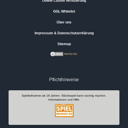
Online Casino Verifizierung
GGL Whitelist
Über uns
Impressum & Datenschutzerklärung
Sitemap
Pflichthinweise
Spielteilnahme ab 18 Jahren. Glücksspiel kann süchtig machen.
Informationen und Hilfe: