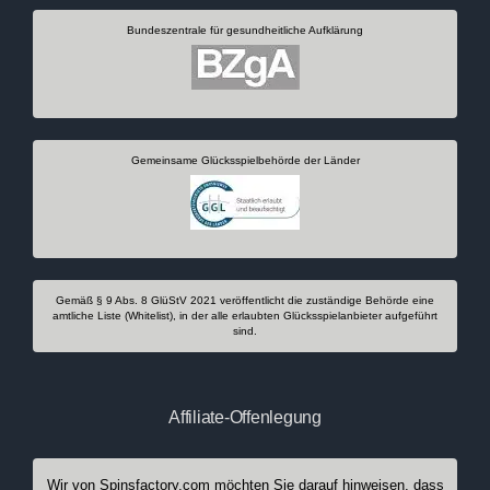
Bundeszentrale für gesundheitliche Aufklärung
Gemeinsame Glücksspielbehörde der Länder
Gemäß § 9 Abs. 8 GlüStV 2021 veröffentlicht die zuständige Behörde eine
amtliche Liste (Whitelist), in der alle erlaubten Glücksspielanbieter aufgeführt
sind.
Affiliate-Offenlegung
Wir von Spinsfactory.com möchten Sie darauf hinweisen, dass