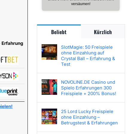
versäumen!
Beliebt
Kürzlich
 Erfahrung
SlotMagie: 50 Freispiele
ohne Einzahlung auf
Crystal Ball – Erfahrung &
Test
NOVOLINE.DE Casino und
Spielo Erfahrungen 300
Freispiele + 200% Bonus!
pielen!
25 Lord Lucky Freispiele
ohne Einzahlung –
Betrugstest & Erfahrungen