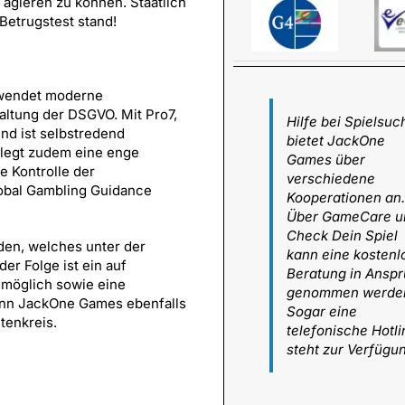
agieren zu können. Staatlich
Betrugstest stand!
erwendet moderne
altung der DSGVO. Mit Pro7,
Hilfe bei Spielsuc
nd ist selbstredend
bietet JackOne
pflegt zudem eine enge
Games über
 Kontrolle der
verschiedene
lobal Gambling Guidance
Kooperationen an.
Über GameCare u
Check Dein Spiel
en, welches unter der
kann eine kostenl
er Folge ist ein auf
Beratung in Ansp
möglich sowie eine
genommen werde
kann JackOne Games ebenfalls
Sogar eine
tenkreis.
telefonische Hotli
steht zur Verfügu