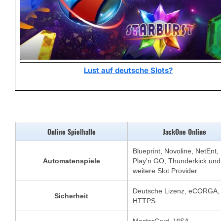
Lust auf deutsche Slots?
Online Spielhalle
JackOne Online
Blueprint, Novoline, NetEnt,
Automatenspiele
Play'n GO, Thunderkick und
weitere Slot Provider
Deutsche Lizenz, eCORGA,
Sicherheit
HTTPS