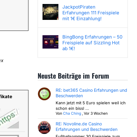
JackpotPiraten
Erfahrungen 111 Freispiele
mit 1€ Einzahlung!
BingBong Erfahrungen – 50
Freispiele auf Sizzling Hot
ab 1€!
ex
Neuste Beiträge im Forum
RE: bet365 Casino Erfahrungen und
Beschwerden
fikate
Kann jetzt mit 5 Euro spielen weil ich
schon ein bissl ...
Von
Cha Ching
,
Vor 3 Wochen
RE: Novoline.de Casino
Erfahrungen und Beschwerden
Fußballsommer 30 Freispiele zum