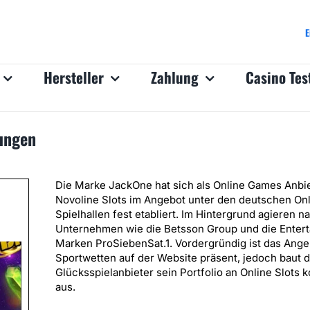
E
Hersteller
Zahlung
Casino Tes
ungen
Die Marke JackOne hat sich als Online Games Anbie
Novoline Slots im Angebot unter den deutschen On
Spielhallen fest etabliert. Im Hintergrund agieren n
Unternehmen wie die Betsson Group und die Enter
Marken ProSiebenSat.1. Vordergründig ist das Ange
Sportwetten auf der Website präsent, jedoch baut 
Glücksspielanbieter sein Portfolio an Online Slots k
aus.