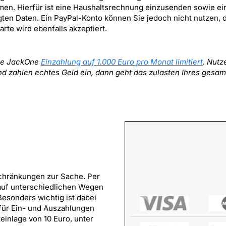
. Hierfür ist eine Haushaltsrechnung einzusenden sowie ei
gten Daten. Ein PayPal-Konto können Sie jedoch nicht nutzen, 
arte wird ebenfalls akzeptiert.
die JackOne
Einzahlung auf 1.000 Euro pro Monat limitiert
. Nutz
nd zahlen echtes Geld ein, dann geht das zulasten Ihres gesa
chränkungen zur Sache. Per
t auf unterschiedlichen Wegen
Besonders wichtig ist dabei
 für Ein- und Auszahlungen
einlage von 10 Euro, unter