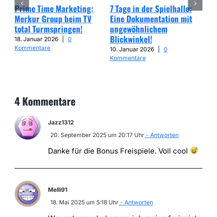
Prime Time Marketing:
7 Tage in der Spielhalle:
Deu
Merkur Group beim TV
Eine Dokumentation mit
Ver
total Turmspringen!
ungewöhnlichem
„Gl
Blickwinkel!
sic
18. Januar 2026
|
0
Kommentare
10. Januar 2026
|
0
5. 
Kommentare
Kom
4 Kommentare
Jazz1312
20. September 2025 um 20:17 Uhr
- Antworten
Danke für die Bonus Freispiele. Voll cool
Melli91
18. Mai 2025 um 5:18 Uhr
- Antworten