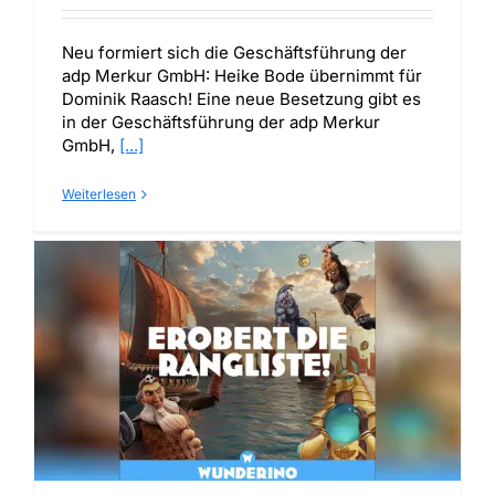
Neu formiert sich die Geschäftsführung der
adp Merkur GmbH: Heike Bode übernimmt für
Dominik Raasch! Eine neue Besetzung gibt es
in der Geschäftsführung der adp Merkur
GmbH,
[...]
Weiterlesen