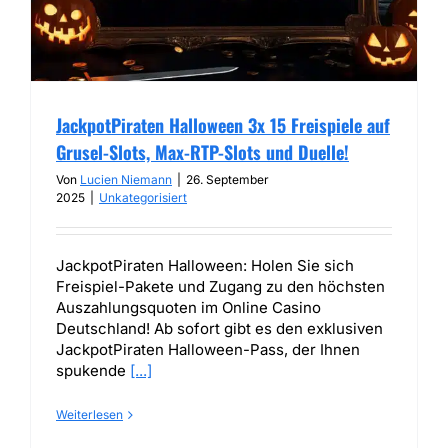
JackpotPiraten Halloween 3x 15 Freispiele auf
Grusel-Slots, Max-RTP-Slots und Duelle!
Von
Lucien Niemann
|
26. September
2025
|
Unkategorisiert
JackpotPiraten Halloween: Holen Sie sich
Freispiel-Pakete und Zugang zu den höchsten
Auszahlungsquoten im Online Casino
Deutschland! Ab sofort gibt es den exklusiven
JackpotPiraten Halloween-Pass, der Ihnen
spukende
[...]
Weiterlesen