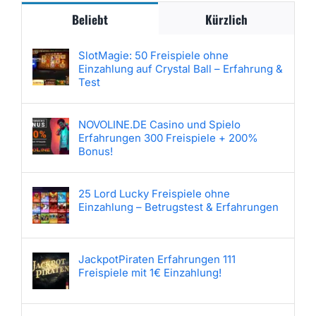
Beliebt
Kürzlich
SlotMagie: 50 Freispiele ohne
Einzahlung auf Crystal Ball – Erfahrung &
Test
NOVOLINE.DE Casino und Spielo
Erfahrungen 300 Freispiele + 200%
Bonus!
25 Lord Lucky Freispiele ohne
Einzahlung – Betrugstest & Erfahrungen
JackpotPiraten Erfahrungen 111
Freispiele mit 1€ Einzahlung!