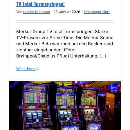
TV total Turmspringen!
Von
Lucien Niemann
|
18. Januar 2026
|
Unkategorisiert
Merkur Group TV total Turmspringen: Starke
TV-Präsenz zur Prime Time! Die Merkur Sonne
und Merkur Beta war rund um den Beckenrand
sichtbar eingebunden! (Foto:
Brainpool/Claudius Pflug) Unterhaltung,
[...]
Weiterlesen