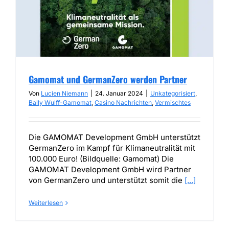
Gamomat und GermanZero werden Partner
Von
Lucien Niemann
|
24. Januar 2024
|
Unkategorisiert
,
Bally Wulff-Gamomat
,
Casino Nachrichten
,
Vermischtes
Die GAMOMAT Development GmbH unterstützt
GermanZero im Kampf für Klimaneutralität mit
100.000 Euro! (Bildquelle: Gamomat) Die
GAMOMAT Development GmbH wird Partner
von GermanZero und unterstützt somit die
[...]
Weiterlesen