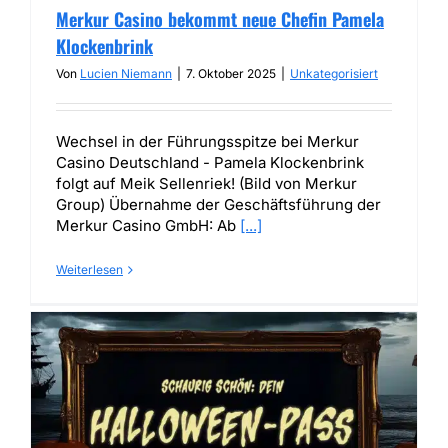
Merkur Casino bekommt neue Chefin Pamela
Klockenbrink
Von
Lucien Niemann
|
7. Oktober 2025
|
Unkategorisiert
Wechsel in der Führungsspitze bei Merkur
Casino Deutschland - Pamela Klockenbrink
folgt auf Meik Sellenriek! (Bild von Merkur
Group) Übernahme der Geschäftsführung der
Merkur Casino GmbH: Ab
[...]
Weiterlesen