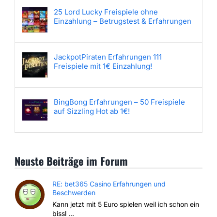
25 Lord Lucky Freispiele ohne
Einzahlung – Betrugstest & Erfahrungen
JackpotPiraten Erfahrungen 111
Freispiele mit 1€ Einzahlung!
BingBong Erfahrungen – 50 Freispiele
auf Sizzling Hot ab 1€!
Neuste Beiträge im Forum
RE: bet365 Casino Erfahrungen und
Beschwerden
Kann jetzt mit 5 Euro spielen weil ich schon ein
bissl ...