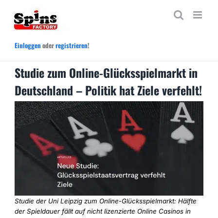
Zum
Inhalt
springen
Einloggen
oder
registrieren
!
Studie zum Online-Glücksspielmarkt in
Deutschland – Politik hat Ziele verfehlt!
Studie der Uni Leipzig zum Online-Glücksspielmarkt: Hälfte
der Spieldauer fällt auf nicht lizenzierte Online Casinos in