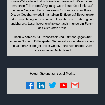
unsere Webseite sich durch Werbung finanziert. Wir erhalten in
manchen Fällen eine Vergütung, wenn Leser über Links auf
unserer Seite ein Konto bei einem Online-Casino eröffnen.
Dieses Geschäftsmodell hat keinen Einfluss auf Bewertungen
oder Empfehlungen, denn unsere Experten und Tester agieren
unabhängig. Leser bewerten Anbieter auch in unserem Forum,
das allen offen steht.
Denn wir stehen für Transparenz und Fairness gegenüber
unseren Nutzern. Bitte spielen Sie verantwortungsbewusst und
beachten Sie die geltenden Gesetze und Vorschriften zum
Glücksspiel in Deutschland.
Folgen Sie uns auf Social Media: