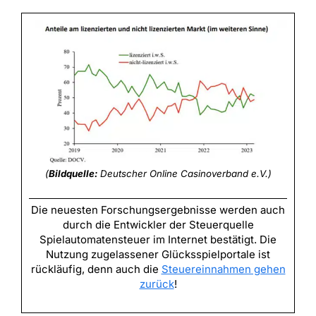
(
Bildquelle:
Deutscher Online Casinoverband e.V.)
Die neuesten Forschungsergebnisse werden auch
durch die Entwickler der Steuerquelle
Spielautomatensteuer im Internet bestätigt. Die
Nutzung zugelassener Glücksspielportale ist
rückläufig, denn auch die
Steuereinnahmen gehen
zurück
!