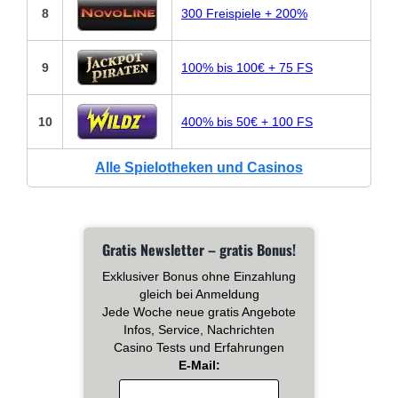
8
300 Freispiele + 200%
9
100% bis 100€ + 75 FS
10
400% bis 50€ + 100 FS
Alle Spielotheken und Casinos
Gratis Newsletter – gratis Bonus!
Exklusiver Bonus ohne Einzahlung
gleich bei Anmeldung
Jede Woche neue gratis Angebote
Infos, Service, Nachrichten
Casino Tests und Erfahrungen
E-Mail: