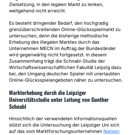
Zielsetzung, in den legalen Markt zu lenken,
weitgehend nicht erreicht.
Es besteht dringender Bedarf, den hochgradig
grenzüberschreitenden Online-Glücksspielmarkt zu
untersuchen, denn die bisherige methodische
Erhebung des illegalen Marktes durch das
Unternehmen MECN im Auftrag der Bundesländer
wird gegenwärtig nicht fortgesetzt. In diesem
Zusammenhang trägt die Schnabl-Studie der
Wirtschaftswissenschaftlichen Fakultät Leipzig dazu
bei, den Umgang deutscher Spieler mit unerlaubten
Online-Glücksspielangeboten näher zu untersuchen.
Markterhebung durch die Leipziger
Universitätsstudie unter Leitung von Gunther
Schnabl
Hinsichtlich der verwendeten Informationsquellen
stützt sich die Untersuchung der Leipziger Uni sich
auf das vom Marktforschungsunternehmen
Nielsen