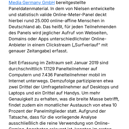
Media Germany GmbH
bereitgestellte
Paneldatenmaterial. In dem von Nielsen entwickelte
und statistisch valide Online-Meter-Panel deckt
hierbei rund 25.000 online-affine Menschen in
Deutschland ab. Das heißt, für jeden Teilnehmenden
des Panels wird jeglicher Aufruf von Webseiten,
Domains oder Apps unterschiedlichster Online-
Anbieter in einem Clickstream („Surfverlauf“ mit
genauer Zeitangabe) erfasst.
Seit Erfassung im Zeitraum seit Januar 2019 sind
durchschnittlich 17.129 Panelteilnehmer auf
Computern und 7.436 Panelteilnehmer mobil im
Internet unterwegs. Demzufolge partizipieren etwa
zwei Drittel der Umfrageteilnehmer auf Desktops und
Laptops und ein Drittel auf Handys. Um mehr
Genauigkeit zu erhalten, was die breite Masse betrifft,
findet zudem ein monatlicher Austausch von etwa 10
Prozent der Panelmitglieder statt. Aufgrund der
Tatsache, dass für die vorliegende Analyse
ausschließlich die reine Verwendung von Online-