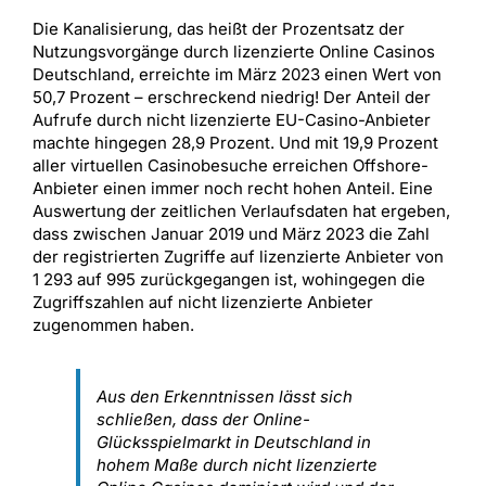
Die Kanalisierung, das heißt der Prozentsatz der
Nutzungsvorgänge durch lizenzierte Online Casinos
Deutschland, erreichte im März 2023 einen Wert von
50,7 Prozent – erschreckend niedrig! Der Anteil der
Aufrufe durch nicht lizenzierte EU-Casino-Anbieter
machte hingegen 28,9 Prozent. Und mit 19,9 Prozent
aller virtuellen Casinobesuche erreichen Offshore-
Anbieter einen immer noch recht hohen Anteil. Eine
Auswertung der zeitlichen Verlaufsdaten hat ergeben,
dass zwischen Januar 2019 und März 2023 die Zahl
der registrierten Zugriffe auf lizenzierte Anbieter von
1 293 auf 995 zurückgegangen ist, wohingegen die
Zugriffszahlen auf nicht lizenzierte Anbieter
zugenommen haben.
Aus den Erkenntnissen lässt sich
schließen, dass der Online-
Glücksspielmarkt in Deutschland in
hohem Maße durch nicht lizenzierte