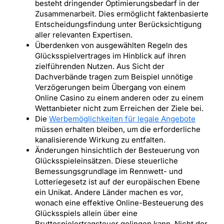
besteht dringender Optimierungsbedarf in der
Zusammenarbeit. Dies ermöglicht faktenbasierte
Entscheidungsfindung unter Berücksichtigung
aller relevanten Expertisen.
Überdenken von ausgewählten Regeln des
Glücksspielvertrages im Hinblick auf ihren
zielführenden Nutzen. Aus Sicht der
Dachverbände tragen zum Beispiel unnötige
Verzögerungen beim Übergang von einem
Online Casino zu einem anderen oder zu einem
Wettanbieter nicht zum Erreichen der Ziele bei.
Die
Werbemöglichkeiten für legale Angebote
müssen erhalten bleiben, um die erforderliche
kanalisierende Wirkung zu entfalten.
Änderungen hinsichtlich der Besteuerung von
Glücksspieleinsätzen. Diese steuerliche
Bemessungsgrundlage im Rennwett- und
Lotteriegesetz ist auf der europäischen Ebene
ein Unikat. Andere Länder machen es vor,
wonach eine effektive Online-Besteuerung des
Glücksspiels allein über eine
Bruttospielertragsteuer gelingen kann. Nicht der