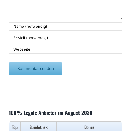
100% Legale Anbieter im August 2026
Top
Spielothek
Bonus