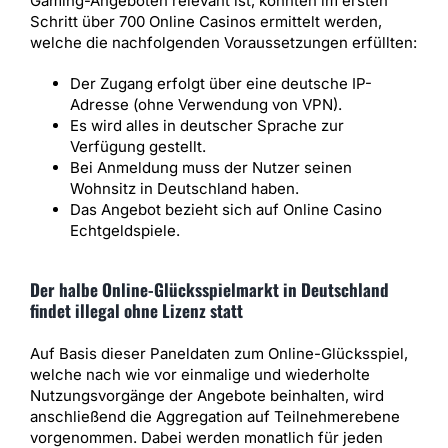
Gaming-Angeboten relevant ist, konnten im ersten
Schritt über 700 Online Casinos ermittelt werden,
welche die nachfolgenden Voraussetzungen erfüllten:
Der Zugang erfolgt über eine deutsche IP-
Adresse (ohne Verwendung von VPN).
Es wird alles in deutscher Sprache zur
Verfügung gestellt.
Bei Anmeldung muss der Nutzer seinen
Wohnsitz in Deutschland haben.
Das Angebot bezieht sich auf Online Casino
Echtgeldspiele.
Der halbe Online-Glücksspielmarkt in Deutschland
findet illegal ohne Lizenz statt
Auf Basis dieser Paneldaten zum Online-Glücksspiel,
welche nach wie vor einmalige und wiederholte
Nutzungsvorgänge der Angebote beinhalten, wird
anschließend die Aggregation auf Teilnehmerebene
vorgenommen. Dabei werden monatlich für jeden