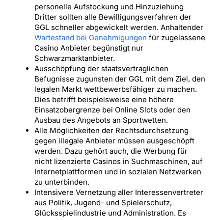
personelle Aufstockung und Hinzuziehung
Dritter sollten alle Bewilligungsverfahren der
GGL schneller abgewickelt werden. Anhaltender
Wartestand bei Genehmigungen
für zugelassene
Casino Anbieter begünstigt nur
Schwarzmarktanbieter.
Ausschöpfung der staatsvertraglichen
Befugnisse zugunsten der GGL mit dem Ziel, den
legalen Markt wettbewerbsfähiger zu machen.
Dies betrifft beispielsweise eine höhere
Einsatzobergrenze bei Online Slots oder den
Ausbau des Angebots an Sportwetten.
Alle Möglichkeiten der Rechtsdurchsetzung
gegen illegale Anbieter müssen ausgeschöpft
werden. Dazu gehört auch, die Werbung für
nicht lizenzierte Casinos in Suchmaschinen, auf
Internetplattformen und in sozialen Netzwerken
zu unterbinden.
Intensivere Vernetzung aller Interessenvertreter
aus Politik, Jugend- und Spielerschutz,
Glücksspielindustrie und Administration. Es