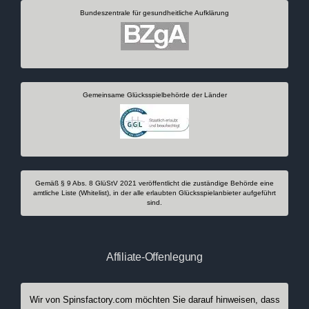
Bundeszentrale für gesundheitliche Aufklärung
Gemeinsame Glücksspielbehörde der Länder
Gemäß § 9 Abs. 8 GlüStV 2021 veröffentlicht die zuständige Behörde eine
amtliche Liste (Whitelist), in der alle erlaubten Glücksspielanbieter aufgeführt
sind.
Affiliate-Offenlegung
Wir von Spinsfactory.com möchten Sie darauf hinweisen, dass