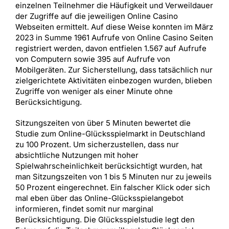
einzelnen Teilnehmer die Häufigkeit und Verweildauer
der Zugriffe auf die jeweiligen Online Casino
Webseiten ermittelt. Auf diese Weise konnten im März
2023 in Summe 1961 Aufrufe von Online Casino Seiten
registriert werden, davon entfielen 1.567 auf Aufrufe
von Computern sowie 395 auf Aufrufe von
Mobilgeräten. Zur Sicherstellung, dass tatsächlich nur
zielgerichtete Aktivitäten einbezogen wurden, blieben
Zugriffe von weniger als einer Minute ohne
Berücksichtigung.
Sitzungszeiten von über 5 Minuten bewertet die
Studie zum Online-Glücksspielmarkt in Deutschland
zu 100 Prozent. Um sicherzustellen, dass nur
absichtliche Nutzungen mit hoher
Spielwahrscheinlichkeit berücksichtigt wurden, hat
man Sitzungszeiten von 1 bis 5 Minuten nur zu jeweils
50 Prozent eingerechnet. Ein falscher Klick oder sich
mal eben über das Online-Glücksspielangebot
informieren, findet somit nur marginal
Berücksichtigung. Die Glücksspielstudie legt den