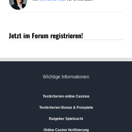
Jetzt im Forum registrieren!
Wichtige Informationen
Testkriterien online Casinos
Testkriterien Bonus & Freispiele
Ratgeber Spielsucht
Online Casino Verifizierung