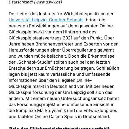
Deutschland! (www.dswv.de)
Der Leiter des Instituts für Wirtschaftspolitik an der
Universität Leipzig, Gunther Schnabl
, bringt die
neuesten Entwicklungen auf dem gesamten Online-
Glücksspielmarkt vor dem Hintergrund des
Glücksspielstaatsvertrags 2021 auf den Punkt. Über
Jahre haben Branchenvertreter und Experten vor den
Herausforderungen einer Überregulierung gewarnt
und wurden müde belächelt. Doch die Erkenntnisse
der „Schnabl-Studie“ sollten auch bei den letzten
Entscheidern zur Ernüchterung beitragen. Schließlich
lagen bis jetzt kaum verlässliche und umfassende
Informationen über den illegalen Online-
Glücksspielmarkt in Deutschland vor. Mit der neuen
Glücksspielforschung der Uni Leipzig soll sich das
ändern. Mit einem neuen Untersuchungsansatz bietet
das Forschungsprojekt eine umfassende Einsicht in
die komplexe Marktdynamik und die Entwicklung des
unerlaubten Online Casino Spiels in Deutschland.
Ziele des Glücksspielstaatsvertrages verfehlt