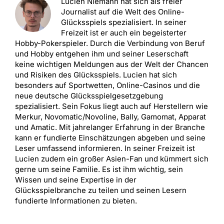
Lucien Niemann hat sich als freier
Journalist auf die Welt des Online-
Glücksspiels spezialisiert. In seiner
Freizeit ist er auch ein begeisterter
Hobby-Pokerspieler. Durch die Verbindung von Beruf
und Hobby entgehen ihm und seiner Leserschaft
keine wichtigen Meldungen aus der Welt der Chancen
und Risiken des Glücksspiels. Lucien hat sich
besonders auf Sportwetten, Online-Casinos und die
neue deutsche Glücksspielgesetzgebung
spezialisiert. Sein Fokus liegt auch auf Herstellern wie
Merkur, Novomatic/Novoline, Bally, Gamomat, Apparat
und Amatic. Mit jahrelanger Erfahrung in der Branche
kann er fundierte Einschätzungen abgeben und seine
Leser umfassend informieren. In seiner Freizeit ist
Lucien zudem ein großer Asien-Fan und kümmert sich
gerne um seine Familie. Es ist ihm wichtig, sein
Wissen und seine Expertise in der
Glücksspielbranche zu teilen und seinen Lesern
fundierte Informationen zu bieten.