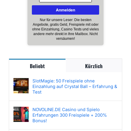
Nur für unsere Leser: Die besten
Angebote, gratis Geld, Freispiele mit oder
ohne Einzahlung, Casino Tests und vieles
andere mehr direkt in Ihre Mailbox. Nicht
versäumen!
Beliebt
Kürzlich
SlotMagie: 50 Freispiele ohne
Einzahlung auf Crystal Ball – Erfahrung &
Test
NOVOLINE.DE Casino und Spielo
Erfahrungen 300 Freispiele + 200%
Bonus!