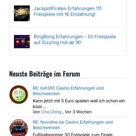
JackpotPiraten Erfahrungen 111
Freispiele mit 1€ Einzahlung!
BingBong Erfahrungen – 50 Freispiele
auf Sizzling Hot ab 1€!
Neuste Beiträge im Forum
RE: bet365 Casino Erfahrungen und
Beschwerden
Kann jetzt mit 5 Euro spielen weil ich schon ein
bissl ...
Von
Cha Ching
,
Vor 3 Wochen
RE: Novoline.de Casino Erfahrungen und
Beschwerden
Fußballsommer 30 Freispiele zum Finale.