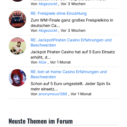
Von
Abgezockt
,
Vor 3 Wochen
RE: Freispiele ohne Einzahlung
Zum WM-Finale ganz großes Freispielkino in
deutschen Ca...
Von
Abgezockt
,
Vor 3 Wochen
RE: JackpotPiraten Casino Erfahrungen und
Beschwerden
Jackpot Piraten Casino hat auf 5 Euro Einsatz
erhöht, d...
Von
Atze
,
Vor 1 Monat
RE: bet-at-home Casino Erfahrungen und
Beschwerden
Schon auf 5 Euro umgestellt. Jeder Spin 5x
mehr einsetz...
Von
anonymous1366
,
Vor 1 Monat
Neuste Themen im Forum