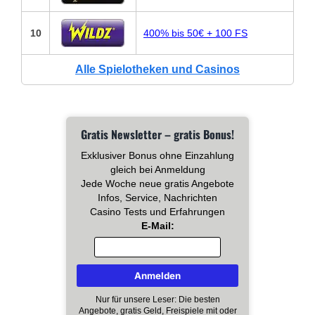
10
400% bis 50€ + 100 FS
Alle Spielotheken und Casinos
Gratis Newsletter – gratis Bonus!
Exklusiver Bonus ohne Einzahlung
gleich bei Anmeldung
Jede Woche neue gratis Angebote
Infos, Service, Nachrichten
Casino Tests und Erfahrungen
E-Mail:
Nur für unsere Leser: Die besten
Angebote, gratis Geld, Freispiele mit oder