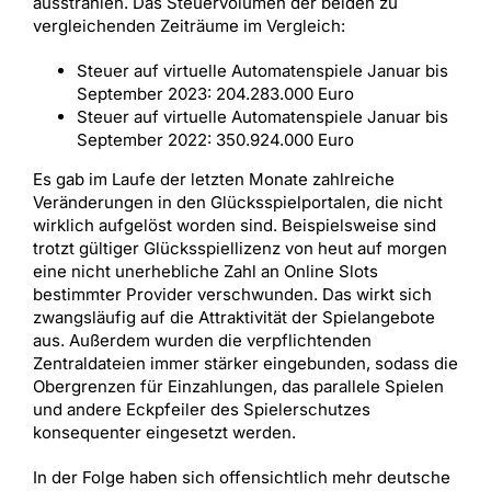
ausstrahlen. Das Steuervolumen der beiden zu
vergleichenden Zeiträume im Vergleich:
Steuer auf virtuelle Automatenspiele Januar bis
September 2023: 204.283.000 Euro
Steuer auf virtuelle Automatenspiele Januar bis
September 2022: 350.924.000 Euro
Es gab im Laufe der letzten Monate zahlreiche
Veränderungen in den Glücksspielportalen, die nicht
wirklich aufgelöst worden sind. Beispielsweise sind
trotzt gültiger Glücksspiellizenz von heut auf morgen
eine nicht unerhebliche Zahl an Online Slots
bestimmter Provider verschwunden. Das wirkt sich
zwangsläufig auf die Attraktivität der Spielangebote
aus. Außerdem wurden die verpflichtenden
Zentraldateien immer stärker eingebunden, sodass die
Obergrenzen für Einzahlungen, das parallele Spielen
und andere Eckpfeiler des Spielerschutzes
konsequenter eingesetzt werden.
In der Folge haben sich offensichtlich mehr deutsche