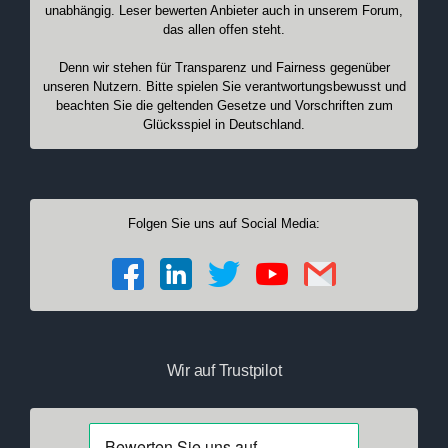
unabhängig. Leser bewerten Anbieter auch in unserem Forum,
das allen offen steht.
Denn wir stehen für Transparenz und Fairness gegenüber
unseren Nutzern. Bitte spielen Sie verantwortungsbewusst und
beachten Sie die geltenden Gesetze und Vorschriften zum
Glücksspiel in Deutschland.
Folgen Sie uns auf Social Media:
Wir auf Trustpilot