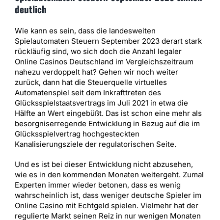
deutlich
Wie kann es sein, dass die landesweiten
Spielautomaten Steuern September 2023 derart stark
rückläufig sind, wo sich doch die Anzahl legaler
Online Casinos Deutschland im Vergleichszeitraum
nahezu verdoppelt hat? Gehen wir noch weiter
zurück, dann hat die Steuerquelle virtuelles
Automatenspiel seit dem Inkrafttreten des
Glücksspielstaatsvertrags im Juli 2021 in etwa die
Hälfte an Wert eingebüßt. Das ist schon eine mehr als
besorgniserregende Entwicklung in Bezug auf die im
Glücksspielvertrag hochgesteckten
Kanalisierungsziele der regulatorischen Seite.
Und es ist bei dieser Entwicklung nicht abzusehen,
wie es in den kommenden Monaten weitergeht. Zumal
Experten immer wieder betonen, dass es wenig
wahrscheinlich ist, dass weniger deutsche Spieler im
Online Casino mit Echtgeld spielen. Vielmehr hat der
regulierte Markt seinen Reiz in nur wenigen Monaten