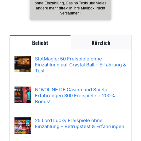
ohne Einzahlung, Casino Tests und vieles
andere mehr direkt in Ihre Mailbox. Nicht
versäumen!
Beliebt
Kürzlich
SlotMagie: 50 Freispiele ohne
Einzahlung auf Crystal Ball – Erfahrung &
Test
NOVOLINE.DE Casino und Spielo
Erfahrungen 300 Freispiele + 200%
Bonus!
25 Lord Lucky Freispiele ohne
Einzahlung – Betrugstest & Erfahrungen