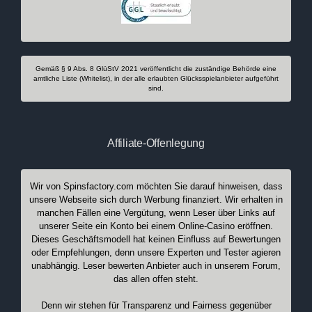
Gemäß § 9 Abs. 8 GlüStV 2021 veröffentlicht die zuständige Behörde eine
amtliche Liste (Whitelist), in der alle erlaubten Glücksspielanbieter aufgeführt
sind.
Affiliate-Offenlegung
Wir von Spinsfactory.com möchten Sie darauf hinweisen, dass
unsere Webseite sich durch Werbung finanziert. Wir erhalten in
manchen Fällen eine Vergütung, wenn Leser über Links auf
unserer Seite ein Konto bei einem Online-Casino eröffnen.
Dieses Geschäftsmodell hat keinen Einfluss auf Bewertungen
oder Empfehlungen, denn unsere Experten und Tester agieren
unabhängig. Leser bewerten Anbieter auch in unserem Forum,
das allen offen steht.
Denn wir stehen für Transparenz und Fairness gegenüber