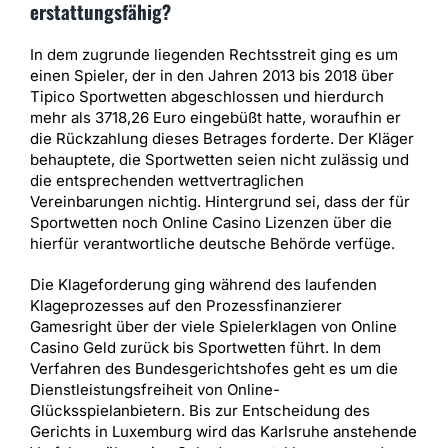
erstattungsfähig?
In dem zugrunde liegenden Rechtsstreit ging es um
einen Spieler, der in den Jahren 2013 bis 2018 über
Tipico Sportwetten abgeschlossen und hierdurch
mehr als 3718,26 Euro eingebüßt hatte, woraufhin er
die Rückzahlung dieses Betrages forderte. Der Kläger
behauptete, die Sportwetten seien nicht zulässig und
die entsprechenden wettvertraglichen
Vereinbarungen nichtig. Hintergrund sei, dass der für
Sportwetten noch Online Casino Lizenzen über die
hierfür verantwortliche deutsche Behörde verfüge.
Die Klageforderung ging während des laufenden
Klageprozesses auf den Prozessfinanzierer
Gamesright über der viele Spielerklagen von Online
Casino Geld zurück bis Sportwetten führt. In dem
Verfahren des Bundesgerichtshofes geht es um die
Dienstleistungsfreiheit von Online-
Glücksspielanbietern. Bis zur Entscheidung des
Gerichts in Luxemburg wird das Karlsruhe anstehende