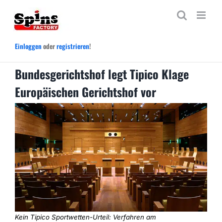
Zum
Inhalt
springen
Einloggen
oder
registrieren
!
Bundesgerichtshof legt Tipico Klage
Europäischen Gerichtshof vor
Kein Tipico Sportwetten-Urteil: Verfahren am