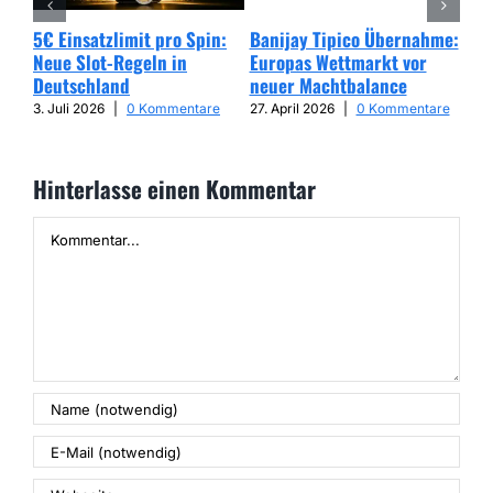
5€ Einsatzlimit pro Spin:
Banijay Tipico Übernahme:
Wer
Neue Slot-Regeln in
Europas Wettmarkt vor
Glü
Deutschland
neuer Machtbalance
har
Cap
3. Juli 2026
|
0 Kommentare
27. April 2026
|
0 Kommentare
25. 
Hinterlasse einen Kommentar
Kommentar