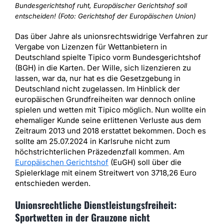
Bundesgerichtshof ruht, Europäischer Gerichtshof soll
entscheiden! (Foto: Gerichtshof der Europäischen Union)
Das über Jahre als unionsrechtswidrige Verfahren zur
Vergabe von Lizenzen für Wettanbietern in
Deutschland spielte Tipico vorm Bundesgerichtshof
(BGH) in die Karten. Der Wille, sich lizenzieren zu
lassen, war da, nur hat es die Gesetzgebung in
Deutschland nicht zugelassen. Im Hinblick der
europäischen Grundfreiheiten war dennoch online
spielen und wetten mit Tipico möglich. Nun wollte ein
ehemaliger Kunde seine erlittenen Verluste aus dem
Zeitraum 2013 und 2018 erstattet bekommen. Doch es
sollte am 25.07.2024 in Karlsruhe nicht zum
höchstrichterlichen Präzedenzfall kommen. Am
Europäischen Gerichtshof
(EuGH) soll über die
Spielerklage mit einem Streitwert von 3718,26 Euro
entschieden werden.
Unionsrechtliche Dienstleistungsfreiheit:
Sportwetten in der Grauzone nicht