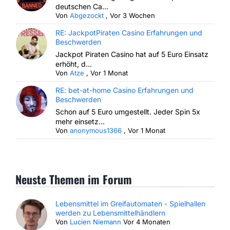
deutschen Ca...
Von
Abgezockt
,
Vor 3 Wochen
RE: JackpotPiraten Casino Erfahrungen und
Beschwerden
Jackpot Piraten Casino hat auf 5 Euro Einsatz
erhöht, d...
Von
Atze
,
Vor 1 Monat
RE: bet-at-home Casino Erfahrungen und
Beschwerden
Schon auf 5 Euro umgestellt. Jeder Spin 5x
mehr einsetz...
Von
anonymous1366
,
Vor 1 Monat
Neuste Themen im Forum
Lebensmittel im Greifautomaten - Spielhallen
werden zu Lebensmittelhändlern
Von
Lucien Niemann
Vor 4 Monaten