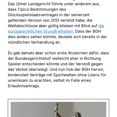
Das Ulmer Landgericht führte unter anderem aus,
dass Tipico Bestimmungen des
Glücksspielstaatsvertrages in der seinerzeit
geltenden Version von 2012 verletzt habe, die
Wettabschlüsse aber gültig blieben mit Blick auf
die
europarechtlichen Grundfreiheiten
. Dass der BGH
dies anders sehen könnte, deutete sich bereits in der
mündlichen Verhandlung an.
Es gab damals aber schon erste Anzeichen dafür, dass
der Bundesgerichtshof vielleicht eher in Richtung
Spieler entscheiden könnte und der Verstoß gegen
das Verbot überwiegt. Und nun hob der BGH hervor,
tendenziell Verträge mit Sportwetten ohne Lizenz für
unwirksam zu erachten, selbst im Falle eines
Erlaubnisantrags.