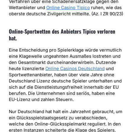
Verfahren über eine Schadenersatzklage gegen den
Wettanbieter und
Online Casino Tipico
ruhen, wie das
oberste deutsche Zivilgericht mitteilte. (Az. I ZR 90/23)
Online-Sportwetten des Anbieters Tipico verloren
hat.
Eine Entscheidung pro Spielerklage würde vermutlich
eine Klagewelle ungeahnten Ausmaßes lostreten und
den Gesamtmarkt durcheinanderwirbeln. Dutzende
heute lizenzierte
Online Casinos Deutschland
und
Sportwettenanbieter, haben über viele Jahre ohne
Deutschland Lizenz deutsche Spieler unterhalten und
sich auf die Dienstleistungsfreiheit innerhalb der EU
berufen. Die Unternehmen sind seriös, haben eine
EU-Lizenz und zahlen Steuern.
Nur Deutschland hat halt ein Jahrzehnt gebraucht, um
ein Glücksspielstaatsgesetz zu verabschieden,
welche den Online-Glücksspielmarkt reguliert. In den
ersten Instanzen scheiterte die Klage des Spielers.