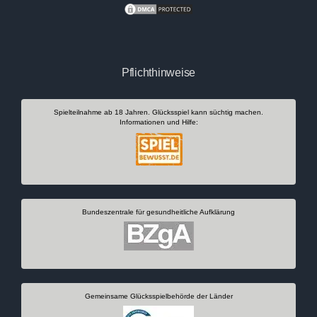
Pflichthinweise
Spielteilnahme ab 18 Jahren. Glücksspiel kann süchtig machen.
Informationen und Hilfe:
Bundeszentrale für gesundheitliche Aufklärung
Gemeinsame Glücksspielbehörde der Länder