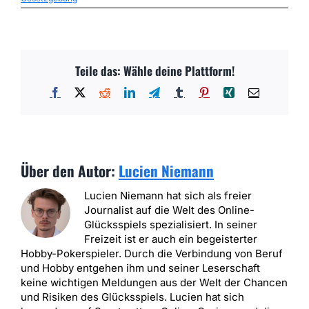
Teile das: Wähle deine Plattform!
Facebook
X
Reddit
LinkedIn
Telegram
Tumblr
Pinterest
Xing
E-
Mail
Über den Autor:
Lucien Niemann
Lucien Niemann hat sich als freier
Journalist auf die Welt des Online-
Glücksspiels spezialisiert. In seiner
Freizeit ist er auch ein begeisterter
Hobby-Pokerspieler. Durch die Verbindung von Beruf
und Hobby entgehen ihm und seiner Leserschaft
keine wichtigen Meldungen aus der Welt der Chancen
und Risiken des Glücksspiels. Lucien hat sich