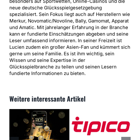
besonders auf Sportwetten, Online-Casinos und die
neue deutsche Glücksspielgesetzgebung
spezialisiert. Sein Fokus liegt auch auf Herstellern wie
Merkur, Novomatic/Novoline, Bally, Gamomat, Apparat
und Amatic. Mit jahrelanger Erfahrung in der Branche
kann er fundierte Einschätzungen abgeben und seine
Leser umfassend informieren. In seiner Freizeit ist
Lucien zudem ein großer Asien-Fan und kümmert sich
gerne um seine Familie. Es ist ihm wichtig, sein
Wissen und seine Expertise in der
Glücksspielbranche zu teilen und seinen Lesern
fundierte Informationen zu bieten.
Weitere interessante Artikel