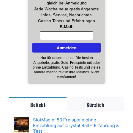
gleich bei Anmeldung
Jede Woche neue gratis Angebote
Infos, Service, Nachrichten
Casino Tests und Erfahrungen
E-Mail:
Nur für unsere Leser: Die besten
Angebote, gratis Geld, Freispiele mit oder
ohne Einzahlung, Casino Tests und vieles
andere mehr direkt in Ihre Mailbox. Nicht
versäumen!
Beliebt
Kürzlich
SlotMagie: 50 Freispiele ohne
Einzahlung auf Crystal Ball – Erfahrung &
Test