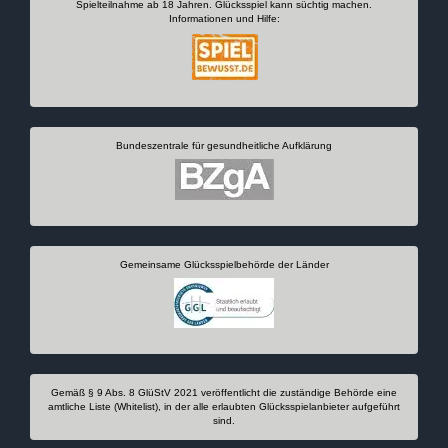
Spielteilnahme ab 18 Jahren. Glücksspiel kann süchtig machen.
Informationen und Hilfe:
Bundeszentrale für gesundheitliche Aufklärung
Gemeinsame Glücksspielbehörde der Länder
Gemäß § 9 Abs. 8 GlüStV 2021 veröffentlicht die zuständige Behörde eine
amtliche Liste (Whitelist), in der alle erlaubten Glücksspielanbieter aufgeführt
sind.