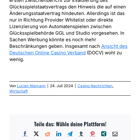
ersten Zwischenbericht zur Evaluierung des
Glücksspielstaatsvertrags den Hinweis die auf einen
Änderungsstaatvertrag hindeuten. Allerdings ist das
nur in Richtung Provider Whitelist oder direkte
Lizenzierung von Automatenspielen zwischen
Glücksspielbehörde GGL und Studio vorgesehen. In
Sachen Werbung könnte es noch mehr
Beschränkungen geben. Insgesamt nach
Ansicht des
Deutschen Online Casino Verband
(DOCV) wohl zu
wenig.
Von
Lucien Niemann
|
24. Juli 2024
|
Casino Nachrichten
,
Wirtschaft
Teile das: Wähle deine Plattform!
Facebook
X
Reddit
LinkedIn
Telegram
Tumblr
Pinterest
Xing
E-
Mail