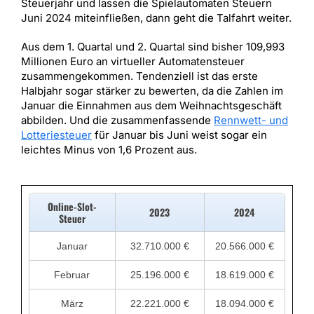
Steuerjahr und lassen die Spielautomaten Steuern
Juni 2024 miteinfließen, dann geht die Talfahrt weiter.
Aus dem 1. Quartal und 2. Quartal sind bisher 109,993
Millionen Euro an virtueller Automatensteuer
zusammengekommen. Tendenziell ist das erste
Halbjahr sogar stärker zu bewerten, da die Zahlen im
Januar die Einnahmen aus dem Weihnachtsgeschäft
abbilden. Und die zusammenfassende
Rennwett- und
Lotteriesteuer
für Januar bis Juni weist sogar ein
leichtes Minus von 1,6 Prozent aus.
Online-Slot-
2023
2024
Steuer
Januar
32.710.000 €
20.566.000 €
Februar
25.196.000 €
18.619.000 €
März
22.221.000 €
18.094.000 €