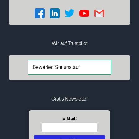
Wir auf Trustpilot
Gratis Newsletter
E-Mail: