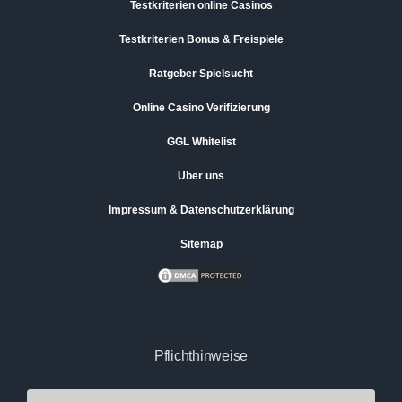
Testkriterien online Casinos
Testkriterien Bonus & Freispiele
Ratgeber Spielsucht
Online Casino Verifizierung
GGL Whitelist
Über uns
Impressum & Datenschutzerklärung
Sitemap
Pflichthinweise