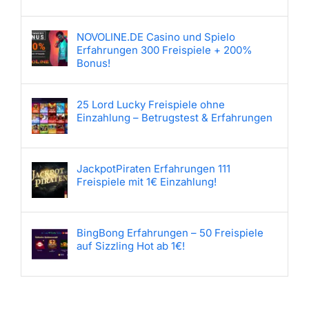
NOVOLINE.DE Casino und Spielo
Erfahrungen 300 Freispiele + 200%
Bonus!
25 Lord Lucky Freispiele ohne
Einzahlung – Betrugstest & Erfahrungen
JackpotPiraten Erfahrungen 111
Freispiele mit 1€ Einzahlung!
BingBong Erfahrungen – 50 Freispiele
auf Sizzling Hot ab 1€!