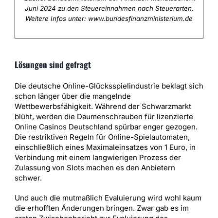
Juni 2024 zu den Steuereinnahmen nach Steuerarten.
Weitere Infos unter: www.bundesfinanzministerium.de
Lösungen sind gefragt
Die deutsche Online-Glücksspielindustrie beklagt sich
schon länger über die mangelnde
Wettbewerbsfähigkeit. Während der Schwarzmarkt
blüht, werden die Daumenschrauben für lizenzierte
Online Casinos Deutschland spürbar enger gezogen.
Die restriktiven Regeln für Online-Spielautomaten,
einschließlich eines Maximaleinsatzes von 1 Euro, in
Verbindung mit einem langwierigen Prozess der
Zulassung von Slots machen es den Anbietern
schwer.
Und auch die mutmaßlich Evaluierung wird wohl kaum
die erhofften Änderungen bringen. Zwar gab es im