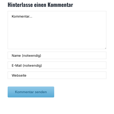
Hinterlasse einen Kommentar
Kommentar