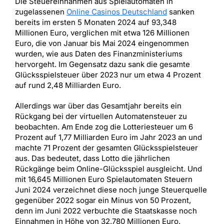
Die Steuereinnahmen aus Spielautomaten in
zugelassenen
Online Casinos Deutschland
sanken
bereits im ersten 5 Monaten 2024 auf 93,348
Millionen Euro, verglichen mit etwa 126 Millionen
Euro, die von Januar bis Mai 2024 eingenommen
wurden, wie aus Daten des Finanzministeriums
hervorgeht. Im Gegensatz dazu sank die gesamte
Glücksspielsteuer über 2023 nur um etwa 4 Prozent
auf rund 2,48 Milliarden Euro.
Allerdings war über das Gesamtjahr bereits ein
Rückgang bei der virtuellen Automatensteuer zu
beobachten. Am Ende zog die Lotteriesteuer um 6
Prozent auf 1,77 Milliarden Euro im Jahr 2023 an und
machte 71 Prozent der gesamten Glücksspielsteuer
aus. Das bedeutet, dass Lotto die jährlichen
Rückgänge beim Online-Glücksspiel ausgleicht. Und
mit 16,645 Millionen Euro Spielautomaten Steuern
Juni 2024 verzeichnet diese noch junge Steuerquelle
gegenüber 2022 sogar ein Minus von 50 Prozent,
denn im Juni 2022 verbuchte die Staatskasse noch
Einnahmen in Höhe von 32,780 Millionen Euro.