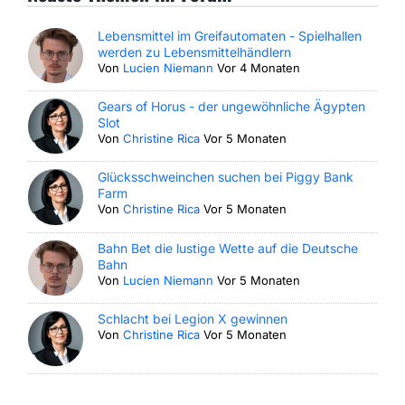
Lebensmittel im Greifautomaten - Spielhallen
werden zu Lebensmittelhändlern
Von
Lucien Niemann
Vor 4 Monaten
Gears of Horus - der ungewöhnliche Ägypten
Slot
Von
Christine Rica
Vor 5 Monaten
Glücksschweinchen suchen bei Piggy Bank
Farm
Von
Christine Rica
Vor 5 Monaten
Bahn Bet die lustige Wette auf die Deutsche
Bahn
Von
Lucien Niemann
Vor 5 Monaten
Schlacht bei Legion X gewinnen
Von
Christine Rica
Vor 5 Monaten