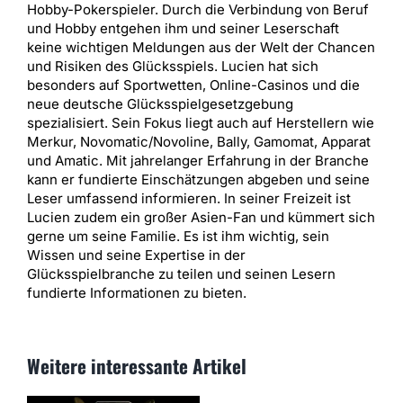
Hobby-Pokerspieler. Durch die Verbindung von Beruf
und Hobby entgehen ihm und seiner Leserschaft
keine wichtigen Meldungen aus der Welt der Chancen
und Risiken des Glücksspiels. Lucien hat sich
besonders auf Sportwetten, Online-Casinos und die
neue deutsche Glücksspielgesetzgebung
spezialisiert. Sein Fokus liegt auch auf Herstellern wie
Merkur, Novomatic/Novoline, Bally, Gamomat, Apparat
und Amatic. Mit jahrelanger Erfahrung in der Branche
kann er fundierte Einschätzungen abgeben und seine
Leser umfassend informieren. In seiner Freizeit ist
Lucien zudem ein großer Asien-Fan und kümmert sich
gerne um seine Familie. Es ist ihm wichtig, sein
Wissen und seine Expertise in der
Glücksspielbranche zu teilen und seinen Lesern
fundierte Informationen zu bieten.
Weitere interessante Artikel