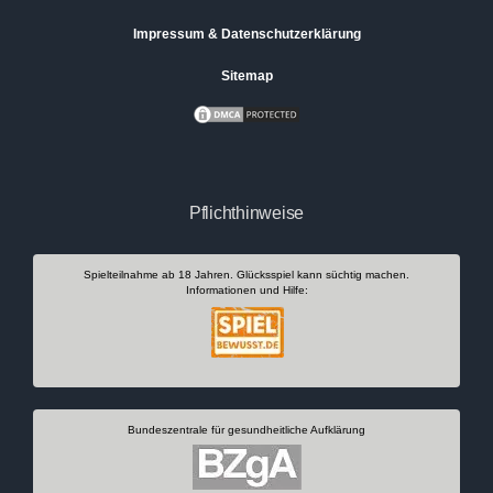
Impressum & Datenschutzerklärung
Sitemap
Pflichthinweise
Spielteilnahme ab 18 Jahren. Glücksspiel kann süchtig machen.
Informationen und Hilfe:
Bundeszentrale für gesundheitliche Aufklärung