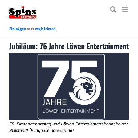
Zum
Inhalt
springen
Einloggen
oder
registrieren
!
Jubiläum: 75 Jahre Löwen Entertainment
75. Firmengeburtstag und Löwen Entertainment kennt keinen
Stillstand! (Bildquelle: loewen.de)