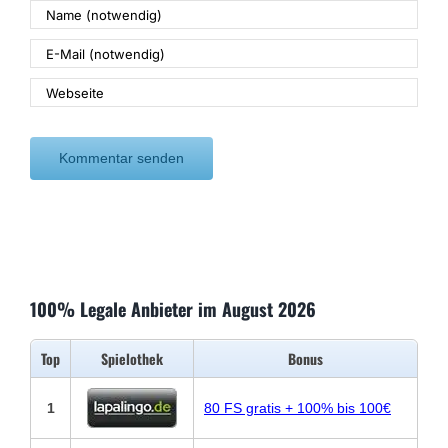
100% Legale Anbieter im August 2026
Top
Spielothek
Bonus
1
80 FS gratis + 100% bis 100€