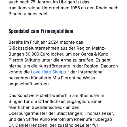
auch nach 75 Jahren. Im Übrigen ist das
traditionsreiche Unternehmen 1956 an den Rhein nach
Bingen umgesiedelt.
Spendabel zum Firmenjubiläum
Bereits im Frühjahr 2024 machte das
Glücksspielunternehmen aus der Region Mainz-
Bungen 50 000 Euro locker, um der Gerda & Kuno
Pieroth Stiftung unter die Arme zu greifen. Es geht
hierbei um die Kunstförderung in der Region. Dadurch
konnte die
Love Hate Skulptur
der international
bekannten Künstlerin Mia Florentine Weiss
angeschafft werden.
Das Kunstwerk bleibt weiterhin am Rheinufer in
Bingen für die Öffentlichkeit zugänglich. Einen
feierlichen Spendenscheck an den
Oberbürgermeister der Stadt Bingen, Thomas Feser,
und den Stifter Kuno Pieroth am Rheinufer übergab
Dr. Daniel Henzgen, der zuständigeLeiter für