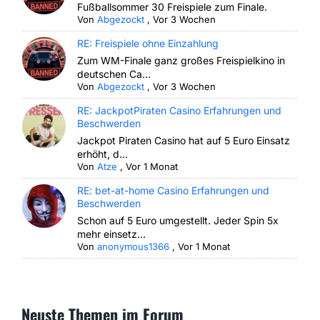
Fußballsommer 30 Freispiele zum Finale.
Von
Abgezockt
,
Vor 3 Wochen
RE: Freispiele ohne Einzahlung
Zum WM-Finale ganz großes Freispielkino in
deutschen Ca...
Von
Abgezockt
,
Vor 3 Wochen
RE: JackpotPiraten Casino Erfahrungen und
Beschwerden
Jackpot Piraten Casino hat auf 5 Euro Einsatz
erhöht, d...
Von
Atze
,
Vor 1 Monat
RE: bet-at-home Casino Erfahrungen und
Beschwerden
Schon auf 5 Euro umgestellt. Jeder Spin 5x
mehr einsetz...
Von
anonymous1366
,
Vor 1 Monat
Neuste Themen im Forum