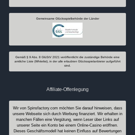
Gemeinsame Glücksspielbehörde der Länder
Gemäß § 9 Abs. 8 GlüStV 2021 veröffentlicht die zuständige Behörde eine
amtliche Liste (Whitelist), in der alle erlaubten Glücksspielanbieter aufgeführt
sind.
Affiliate-Offenlegung
Wir von Spinsfactory.com möchten Sie darauf hinweisen, dass
unsere Webseite sich durch Werbung finanziert. Wir erhalten in
manchen Fällen eine Vergütung, wenn Leser über Links auf
unserer Seite ein Konto bei einem Online-Casino eröffnen.
Dieses Geschäftsmodell hat keinen Einfluss auf Bewertungen