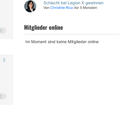
Schlacht bei Legion X gewinnen
Von
Christine Rica
Vor 5 Monaten
Mitglieder online
Im Moment sind keine Mitglieder online