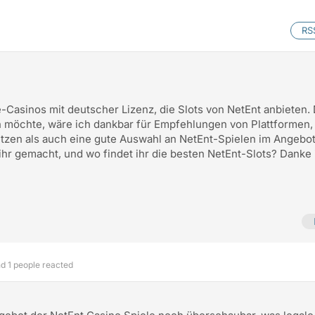
RS
-Casinos mit deutscher Lizenz, die Slots von NetEnt anbieten.
en möchte, wäre ich dankbar für Empfehlungen von Plattformen,
tzen als auch eine gute Auswahl an NetEnt-Spielen im Angebo
hr gemacht, und wo findet ihr die besten NetEnt-Slots? Danke
d 1 people reacted