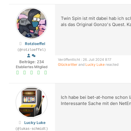
Twin Spin ist mit dabei hab ich 
als das Original
Gonzo's Quest. K
Rotzloeffel
(@rotzloeffel)
Veröffentlicht : 26. Juli 2024 8:17
Beiträge: 234
Glücksritter
and
Lucky Luke
reacted
Etabliertes Mitglied
Ich habe bei bet-at-home schon lä
Interessante Sache mit den NetEn
Lucky Luke
(@lukas-schmidt)