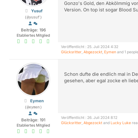
Gonzo's Gold, den Abkölmmig von
Version. On top ist sogar Blood S
Yusuf
(@yusuf)
Beiträge: 196
Etabliertes Mitglied
Veröffentlicht : 25. Juli 2024 4:32
Glücksritter
,
Abgezockt
,
Eymen
and 1 peopl
Schon dufte die endlich mal in D
gesehen, aber egal zocke eh lie
Eymen
(@eymen)
Veröffentlicht : 26. Juli 2024 8:12
Beiträge: 191
Glücksritter
,
Abgezockt
and
Lucky Luke
rea
Etabliertes Mitglied