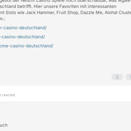
ngebot der NetEnt Casino Spiele noch überschaubar, was legale
hland betrifft. Hier unsere Favoriten mit interessanten
t Slots wie Jack Hammer, Fruit Shop, Dazzle Me,
Aloha! Clust
m.:
en-casino-deutschland/
s-casino-deutschland/
-home-casino-deutschland/
e reacted
auch