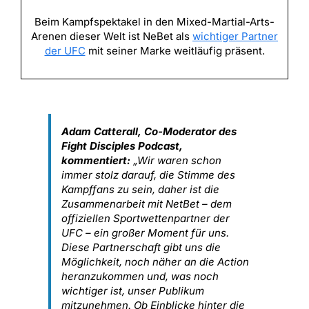
Beim Kampfspektakel in den Mixed-Martial-Arts-
Arenen dieser Welt ist NeBet als
wichtiger Partner
der UFC
mit seiner Marke weitläufig präsent.
Adam Catterall, Co-Moderator des
Fight Disciples Podcast,
kommentiert:
„Wir waren schon
immer stolz darauf, die Stimme des
Kampffans zu sein, daher ist die
Zusammenarbeit mit NetBet – dem
offiziellen Sportwettenpartner der
UFC – ein großer Moment für uns.
Diese Partnerschaft gibt uns die
Möglichkeit, noch näher an die Action
heranzukommen und, was noch
wichtiger ist, unser Publikum
mitzunehmen. Ob Einblicke hinter die