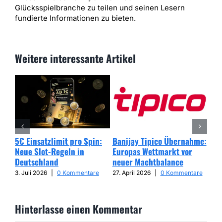
Glücksspielbranche zu teilen und seinen Lesern
fundierte Informationen zu bieten.
Weitere interessante Artikel
5€ Einsatzlimit pro Spin:
Banijay Tipico Übernahme:
Wer
Neue Slot-Regeln in
Europas Wettmarkt vor
Glü
Deutschland
neuer Machtbalance
har
Cap
3. Juli 2026
|
0 Kommentare
27. April 2026
|
0 Kommentare
25. 
Hinterlasse einen Kommentar