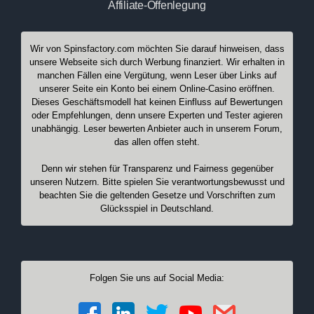
Affiliate-Offenlegung
Wir von Spinsfactory.com möchten Sie darauf hinweisen, dass
unsere Webseite sich durch Werbung finanziert. Wir erhalten in
manchen Fällen eine Vergütung, wenn Leser über Links auf
unserer Seite ein Konto bei einem Online-Casino eröffnen.
Dieses Geschäftsmodell hat keinen Einfluss auf Bewertungen
oder Empfehlungen, denn unsere Experten und Tester agieren
unabhängig. Leser bewerten Anbieter auch in unserem Forum,
das allen offen steht.
Denn wir stehen für Transparenz und Fairness gegenüber
unseren Nutzern. Bitte spielen Sie verantwortungsbewusst und
beachten Sie die geltenden Gesetze und Vorschriften zum
Glücksspiel in Deutschland.
Folgen Sie uns auf Social Media: