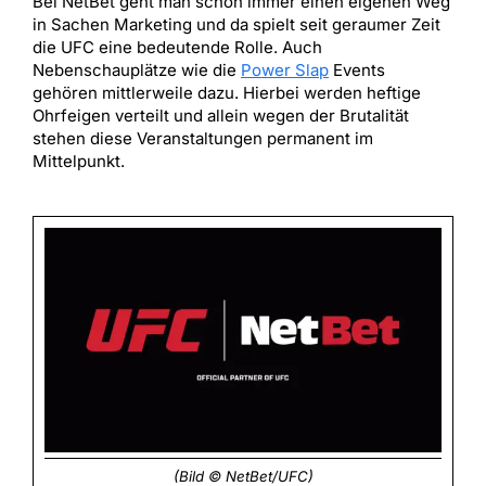
Bei NetBet geht man schon immer einen eigenen Weg
in Sachen Marketing und da spielt seit geraumer Zeit
die UFC eine bedeutende Rolle. Auch
Nebenschauplätze wie die
Power Slap
Events
gehören mittlerweile dazu. Hierbei werden heftige
Ohrfeigen verteilt und allein wegen der Brutalität
stehen diese Veranstaltungen permanent im
Mittelpunkt.
(Bild © NetBet/UFC)