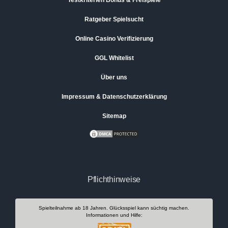
Ratgeber Spielsucht
Online Casino Verifizierung
GGL Whitelist
Über uns
Impressum & Datenschutzerklärung
Sitemap
Pflichthinweise
Spielteilnahme ab 18 Jahren. Glücksspiel kann süchtig machen.
Informationen und Hilfe: