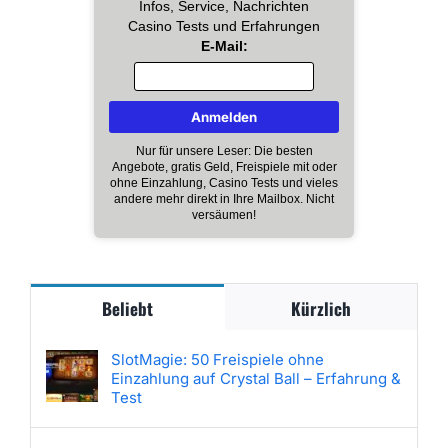
Infos, Service, Nachrichten
Casino Tests und Erfahrungen
E-Mail:
Nur für unsere Leser: Die besten
Angebote, gratis Geld, Freispiele mit oder
ohne Einzahlung, Casino Tests und vieles
andere mehr direkt in Ihre Mailbox. Nicht
versäumen!
Beliebt
Kürzlich
SlotMagie: 50 Freispiele ohne
Einzahlung auf Crystal Ball – Erfahrung &
Test