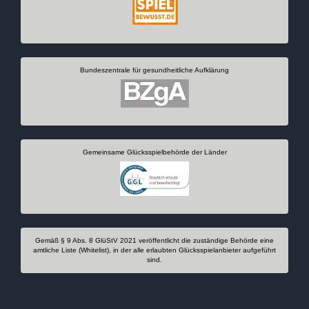
Bundeszentrale für gesundheitliche Aufklärung
Gemeinsame Glücksspielbehörde der Länder
Gemäß § 9 Abs. 8 GlüStV 2021 veröffentlicht die zuständige Behörde eine
amtliche Liste (Whitelist), in der alle erlaubten Glücksspielanbieter aufgeführt
sind.