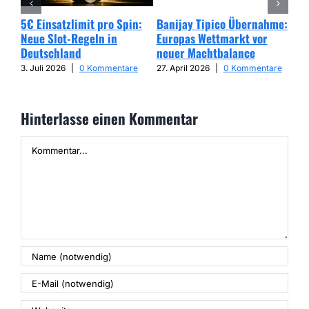
5€ Einsatzlimit pro Spin:
Banijay Tipico Übernahme:
Wer
Neue Slot-Regeln in
Europas Wettmarkt vor
Glü
Deutschland
neuer Machtbalance
har
Cap
3. Juli 2026
|
0 Kommentare
27. April 2026
|
0 Kommentare
25. 
Hinterlasse einen Kommentar
Kommentar