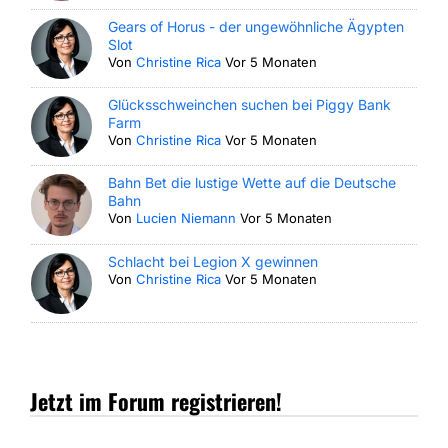
Gears of Horus - der ungewöhnliche Ägypten
Slot
Von
Christine Rica
Vor 5 Monaten
Glücksschweinchen suchen bei Piggy Bank
Farm
Von
Christine Rica
Vor 5 Monaten
Bahn Bet die lustige Wette auf die Deutsche
Bahn
Von
Lucien Niemann
Vor 5 Monaten
Schlacht bei Legion X gewinnen
Von
Christine Rica
Vor 5 Monaten
Jetzt im Forum registrieren!