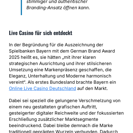
stimmiger und authentischer
Branding-Ansatz öffnen kann.
Live Casino für sich entdeckt
In der Begründung für die Auszeichnung der
Spielbanken Bayern mit dem German Brand Award
2025 heißt es, sie hätten „mit ihrer klaren
strategischen Ausrichtung und ihrer stilsicheren
Umsetzung eine Markenpräsenz geschaffen, die
Eleganz, Unterhaltung und Moderne harmonisch
vereint“. Als erstes Bundesland brachte Bayern ein
Online Live Casino Deutschland
auf den Markt.
Dabei sei speziell die gelungene Verschmelzung von
einem neu gestalteten grafischen Auftritt,
gesteigerter digitaler Reichweite und der fokussierten
Erschließung zusätzlicher Marktsegmente
beeindruckend. Dabei bleibe demnach die Marke
traditionell geprägten Wurzeln verbunden. Dadurch