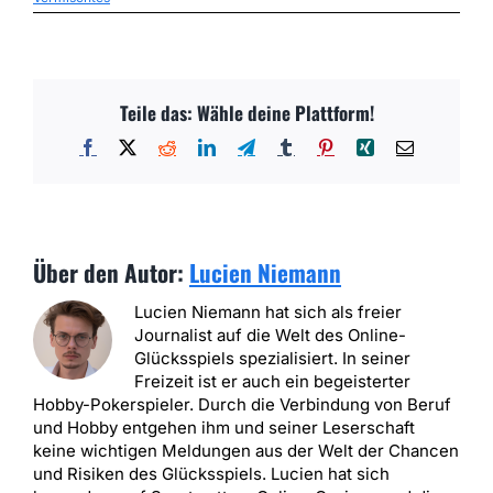
Teile das: Wähle deine Plattform!
Facebook
X
Reddit
LinkedIn
Telegram
Tumblr
Pinterest
Xing
E-
Mail
Über den Autor:
Lucien Niemann
Lucien Niemann hat sich als freier
Journalist auf die Welt des Online-
Glücksspiels spezialisiert. In seiner
Freizeit ist er auch ein begeisterter
Hobby-Pokerspieler. Durch die Verbindung von Beruf
und Hobby entgehen ihm und seiner Leserschaft
keine wichtigen Meldungen aus der Welt der Chancen
und Risiken des Glücksspiels. Lucien hat sich