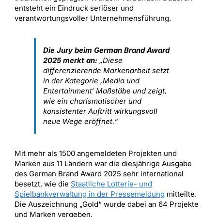
entsteht ein Eindruck seriöser und
verantwortungsvoller Unternehmensführung.
Die Jury beim German Brand Award
2025 merkt an:
„Diese
differenzierende Markenarbeit setzt
in der Kategorie ‚Media und
Entertainment‘ Maßstäbe und zeigt,
wie ein charismatischer und
konsistenter Auftritt wirkungsvoll
neue Wege eröffnet.“
Mit mehr als 1500 angemeldeten Projekten und
Marken aus 11 Ländern war die diesjährige Ausgabe
des German Brand Award 2025 sehr international
besetzt, wie die
Staatliche Lotterie- und
Spielbankverwaltung in der Pressemeldung
mitteilte.
Die Auszeichnung „Gold“ wurde dabei an 64 Projekte
und Marken vergeben.