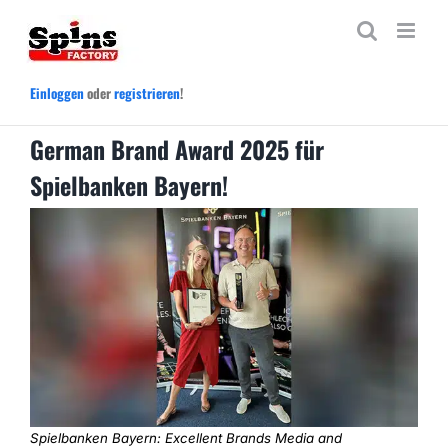
Zum
Inhalt
springen
Einloggen
oder
registrieren
!
German Brand Award 2025 für
Spielbanken Bayern!
Spielbanken Bayern: Excellent Brands Media and