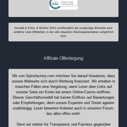
Gemäß § 9 Abs. 8 GlüStV 2021 veröffentlicht die zuständige Behörde eine
amtliche Liste (Whitelist), in der alle erlaubten Glücksspielanbieter aufgeführt
sind.
Affiliate-Offenlegung
Wir von Spinsfactory.com möchten Sie darauf hinweisen, dass
unsere Webseite sich durch Werbung finanziert. Wir erhalten in
manchen Fällen eine Vergütung, wenn Leser über Links auf
unserer Seite ein Konto bei einem Online-Casino eröffnen.
Dieses Geschäftsmodell hat keinen Einfluss auf Bewertungen
oder Empfehlungen, denn unsere Experten und Tester agieren
unabhängig. Leser bewerten Anbieter auch in unserem Forum,
das allen offen steht.
Denn wir stehen für Transparenz und Fairness gegenüber