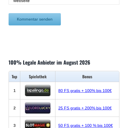
100% Legale Anbieter im August 2026
Top
Spielothek
Bonus
1
80 FS gratis + 100% bis 100€
2
25 FS gratis + 200% bis 100€
3
50 FS gratis + 100 % bis 100€