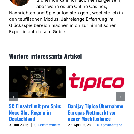
Sicherlich kann ich auch ein Engel sein,
aber wenn es um Online Casinos,
Nachrichten und Spielautomaten geht, wechsle ich in
den teuflischen Modus. Jahrelange Erfahrung im
Glücksspielbereich machen mich zur himmlischen
Expertin auf diesem Gebiet.
Weitere interessante Artikel
5€ Einsatzlimit pro Spin:
Banijay Tipico Übernahme:
Wer
Neue Slot-Regeln in
Europas Wettmarkt vor
Glü
Deutschland
neuer Machtbalance
har
Cap
3. Juli 2026
|
0 Kommentare
27. April 2026
|
0 Kommentare
25. 