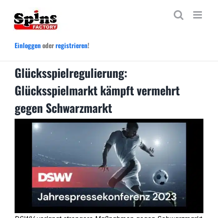
Zum
Inhalt
springen
Einloggen
oder
registrieren
!
Glücksspielregulierung:
Glücksspielmarkt kämpft vermehrt
gegen Schwarzmarkt