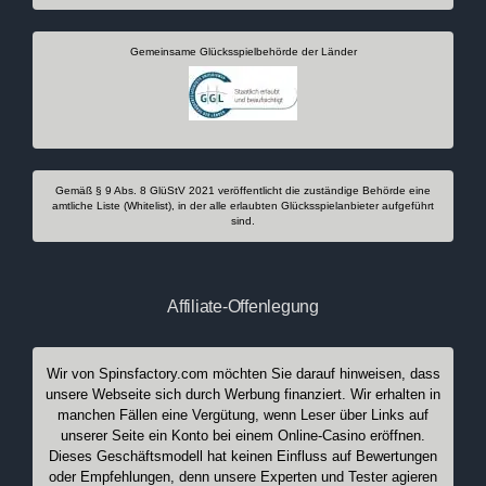
Gemeinsame Glücksspielbehörde der Länder
Gemäß § 9 Abs. 8 GlüStV 2021 veröffentlicht die zuständige Behörde eine
amtliche Liste (Whitelist), in der alle erlaubten Glücksspielanbieter aufgeführt
sind.
Affiliate-Offenlegung
Wir von Spinsfactory.com möchten Sie darauf hinweisen, dass
unsere Webseite sich durch Werbung finanziert. Wir erhalten in
manchen Fällen eine Vergütung, wenn Leser über Links auf
unserer Seite ein Konto bei einem Online-Casino eröffnen.
Dieses Geschäftsmodell hat keinen Einfluss auf Bewertungen
oder Empfehlungen, denn unsere Experten und Tester agieren