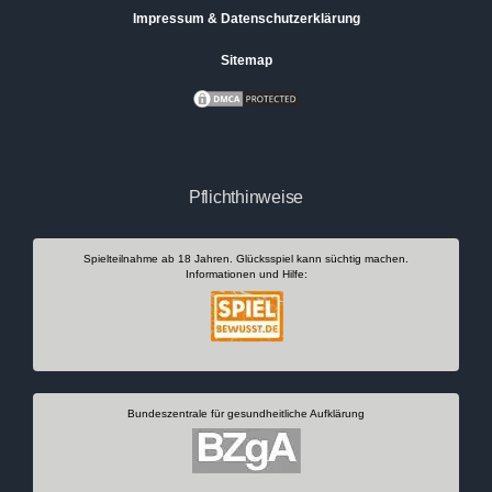
Impressum & Datenschutzerklärung
Sitemap
Pflichthinweise
Spielteilnahme ab 18 Jahren. Glücksspiel kann süchtig machen.
Informationen und Hilfe:
Bundeszentrale für gesundheitliche Aufklärung