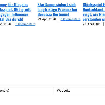
ung für Illegales
StarGames sichert sich
Glücksspiel 
ksspiel: GGL greift
langfristige Präsenz bei
Deutschland:
 gegen Influencer
Borussia Dortmund
zeigt, wie Ris
tal Bra durch!
verstanden w
23. April 2026
|
0 Kommentare
pril 2026
|
0 Kommentare
20. April 2026
|