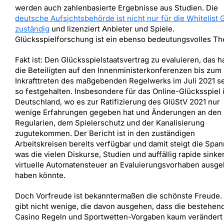
werden auch zahlenbasierte Ergebnisse aus Studien. Die
deutsche Aufsichtsbehörde ist nicht nur für die Whitelist
zuständig
und lizenziert Anbieter und Spiele.
Glücksspielforschung ist ein ebenso bedeutungsvolles T
Fakt ist: Den Glücksspielstaatsvertrag zu evaluieren, das 
die Beteiligten auf den Innenministerkonferenzen bis zum
Inkrafttreten des maßgebenden Regelwerks im Juli 2021 se
so festgehalten. Insbesondere für das Online-Glücksspiel 
Deutschland, wo es zur Ratifizierung des GlüStV 2021 nur
wenige Erfahrungen gegeben hat und Änderungen an den
Regularien, dem Spielerschutz und der Kanalisierung
zugutekommen. Der Bericht ist in den zuständigen
Arbeitskreisen bereits verfügbar und damit steigt die Spa
was die vielen Diskurse, Studien und auffällig rapide sink
virtuelle Automatensteuer an Evaluierungsvorhaben ausge
haben könnte.
Doch Vorfreude ist bekanntermaßen die schönste Freude.
gibt nicht wenige, die davon ausgehen, dass die bestehen
Casino Regeln und Sportwetten-Vorgaben kaum verändert