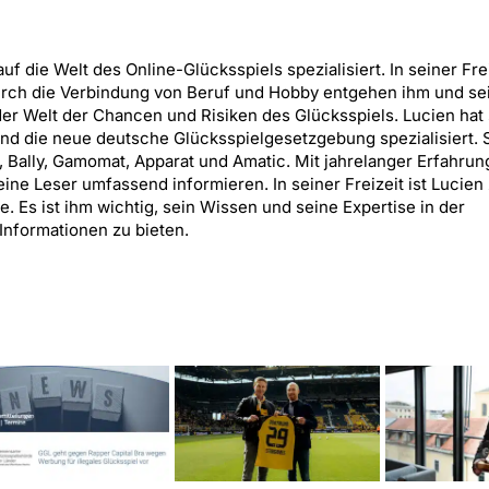
uf die Welt des Online-Glücksspiels spezialisiert. In seiner Frei
urch die Verbindung von Beruf und Hobby entgehen ihm und se
er Welt der Chancen und Risiken des Glücksspiels. Lucien hat 
nd die neue deutsche Glücksspielgesetzgebung spezialisiert. 
, Bally, Gamomat, Apparat und Amatic. Mit jahrelanger Erfahrung
ne Leser umfassend informieren. In seiner Freizeit ist Lucien
 Es ist ihm wichtig, sein Wissen und seine Expertise in der
Informationen zu bieten.