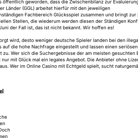
 öffentlich geworden, dass die Zwischenbilanz zur Evaluierun
r Länder (GGL) arbeitet hierfür mit den jeweiligen
nständigen Fachbereich Glücksspiel zusammen und bringt zur
iellen Stellen, die wiederum werden diesen der Ständigen Kon
ni der Fall ist, das ist nicht bekannt. Wir hoffen es!
rgt wird, desto weniger deutsche Spieler landen bei den illega
auf die hohe Nachfrage eingestellt und lassen einen seriösen
t zu. Wer sich die Suchergebnisse der am meisten gesuchten 
 nur mit Glück mal ein legales Angebot. Die Anbieter ohne Lize
 aus. Wer im Online Casino mit Echtgeld spielt, sucht naturgem
el
iche
hen
 Doch
hmen