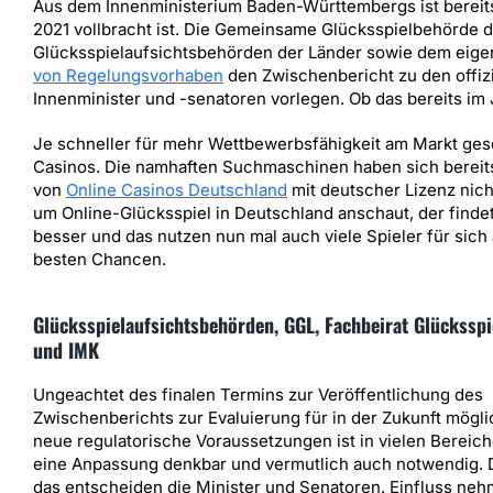
Aus dem Innenministerium Baden-Württembergs ist bereits
2021 vollbracht ist. Die Gemeinsame Glücksspielbehörde de
Glücksspielaufsichtsbehörden der Länder sowie dem eige
von Regelungsvorhaben
den Zwischenbericht zu den offiz
Innenminister und -senatoren vorlegen. Ob das bereits im Ju
Je schneller für mehr Wettbewerbsfähigkeit am Markt geso
Casinos. Die namhaften Suchmaschinen haben sich bereits 
von
Online Casinos Deutschland
mit deutscher Lizenz nich
um Online-Glücksspiel in Deutschland anschaut, der findet
besser und das nutzen nun mal auch viele Spieler für sich
besten Chancen.
Glücksspielaufsichtsbehörden, GGL, Fachbeirat Glücksspi
und IMK
Ungeachtet des finalen Termins zur Veröffentlichung des
Zwischenberichts zur Evaluierung für in der Zukunft mögl
neue regulatorische Voraussetzungen ist in vielen Bereic
eine Anpassung denkbar und vermutlich auch notwendig.
das entscheiden die Minister und Senatoren. Einfluss ne