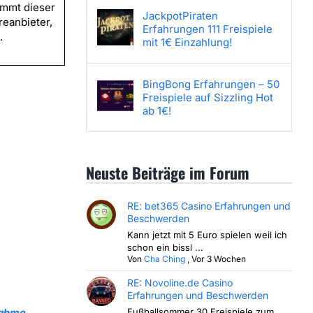
ommt dieser
JackpotPiraten
reanbieter,
Erfahrungen 111 Freispiele
.
mit 1€ Einzahlung!
BingBong Erfahrungen – 50
Freispiele auf Sizzling Hot
ab 1€!
Neuste Beiträge im Forum
RE: bet365 Casino Erfahrungen und
Beschwerden
Kann jetzt mit 5 Euro spielen weil ich
schon ein bissl ...
Von
Cha Ching
,
Vor 3 Wochen
RE: Novoline.de Casino
Erfahrungen und Beschwerden
nahme
Fußballsommer 30 Freispiele zum