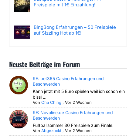
Freispiele mit 1€ Einzahlung!
BingBong Erfahrungen – 50 Freispiele
auf Sizzling Hot ab 1€!
Neuste Beiträge im Forum
RE: bet365 Casino Erfahrungen und
Beschwerden
Kann jetzt mit 5 Euro spielen weil ich schon ein
bissl ...
Von
Cha Ching
,
Vor 2 Wochen
RE: Novoline.de Casino Erfahrungen und
Beschwerden
Fußballsommer 30 Freispiele zum Finale.
Von
Abgezockt
,
Vor 2 Wochen