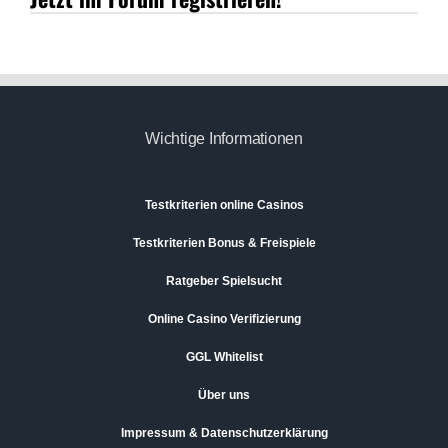
Wichtige Informationen
Testkriterien online Casinos
Testkriterien Bonus & Freispiele
Ratgeber Spielsucht
Online Casino Verifizierung
GGL Whitelist
Über uns
Impressum & Datenschutzerklärung