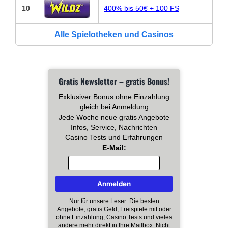
10
400% bis 50€ + 100 FS
Alle Spielotheken und Casinos
Gratis Newsletter – gratis Bonus!
Exklusiver Bonus ohne Einzahlung
gleich bei Anmeldung
Jede Woche neue gratis Angebote
Infos, Service, Nachrichten
Casino Tests und Erfahrungen
E-Mail:
Nur für unsere Leser: Die besten
Angebote, gratis Geld, Freispiele mit oder
ohne Einzahlung, Casino Tests und vieles
andere mehr direkt in Ihre Mailbox. Nicht