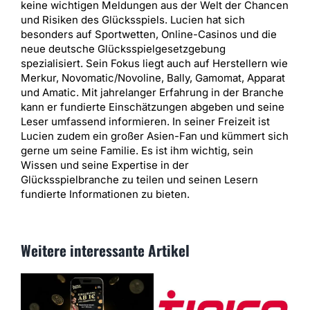
keine wichtigen Meldungen aus der Welt der Chancen
und Risiken des Glücksspiels. Lucien hat sich
besonders auf Sportwetten, Online-Casinos und die
neue deutsche Glücksspielgesetzgebung
spezialisiert. Sein Fokus liegt auch auf Herstellern wie
Merkur, Novomatic/Novoline, Bally, Gamomat, Apparat
und Amatic. Mit jahrelanger Erfahrung in der Branche
kann er fundierte Einschätzungen abgeben und seine
Leser umfassend informieren. In seiner Freizeit ist
Lucien zudem ein großer Asien-Fan und kümmert sich
gerne um seine Familie. Es ist ihm wichtig, sein
Wissen und seine Expertise in der
Glücksspielbranche zu teilen und seinen Lesern
fundierte Informationen zu bieten.
Weitere interessante Artikel