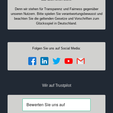
Denn wir stehen für Transparenz und Fairness gegenüber
unseren Nutzern. Bitte spielen Sie verantwortungsbewusst und
beachten Sie die geltenden Gesetze und Vorschriften zum
Glücksspiel in Deutschland.
Folgen Sie uns auf Social Media:
Wir auf Trustpilot