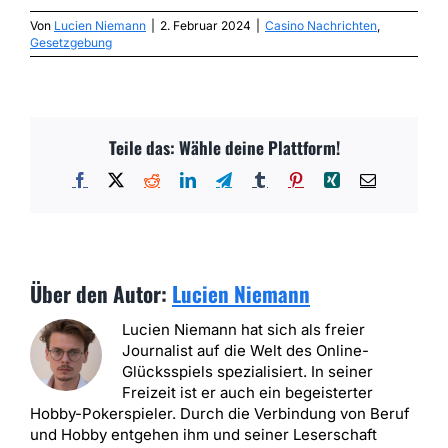
Von
Lucien Niemann
|
2. Februar 2024
|
Casino Nachrichten
,
Gesetzgebung
Teile das: Wähle deine Plattform!
Facebook
X
Reddit
LinkedIn
Telegram
Tumblr
Pinterest
Xing
E-
Mail
Über den Autor:
Lucien Niemann
Lucien Niemann hat sich als freier
Journalist auf die Welt des Online-
Glücksspiels spezialisiert. In seiner
Freizeit ist er auch ein begeisterter
Hobby-Pokerspieler. Durch die Verbindung von Beruf
und Hobby entgehen ihm und seiner Leserschaft