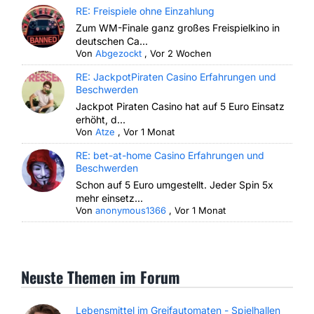
RE: Freispiele ohne Einzahlung
Zum WM-Finale ganz großes Freispielkino in
deutschen Ca...
Von
Abgezockt
,
Vor 2 Wochen
RE: JackpotPiraten Casino Erfahrungen und
Beschwerden
Jackpot Piraten Casino hat auf 5 Euro Einsatz
erhöht, d...
Von
Atze
,
Vor 1 Monat
RE: bet-at-home Casino Erfahrungen und
Beschwerden
Schon auf 5 Euro umgestellt. Jeder Spin 5x
mehr einsetz...
Von
anonymous1366
,
Vor 1 Monat
Neuste Themen im Forum
Lebensmittel im Greifautomaten - Spielhallen