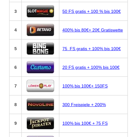
3
50 FS gratis + 100 % bis 100€
4
400% bis 80€+ 20€ Gratiswette
5
75 FS gratis + 100% bis 100€
6
20 FS gratis + 100% bis 100€
7
100% bis 100€+ 150FS
8
300 Freispiele + 200%
9
100% bis 100€ + 75 FS