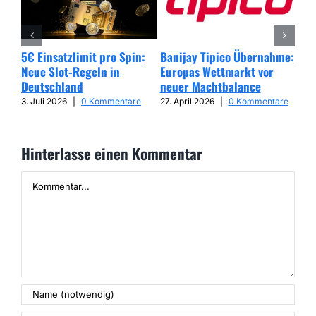
5€ Einsatzlimit pro Spin:
Banijay Tipico Übernahme:
Wer
Neue Slot-Regeln in
Europas Wettmarkt vor
Glü
Deutschland
neuer Machtbalance
har
Cap
3. Juli 2026
|
0 Kommentare
27. April 2026
|
0 Kommentare
25. 
Hinterlasse einen Kommentar
Kommentar