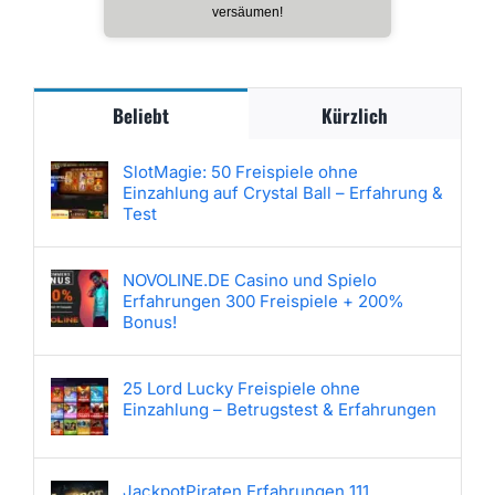
versäumen!
Beliebt
Kürzlich
SlotMagie: 50 Freispiele ohne
Einzahlung auf Crystal Ball – Erfahrung &
Test
NOVOLINE.DE Casino und Spielo
Erfahrungen 300 Freispiele + 200%
Bonus!
25 Lord Lucky Freispiele ohne
Einzahlung – Betrugstest & Erfahrungen
JackpotPiraten Erfahrungen 111